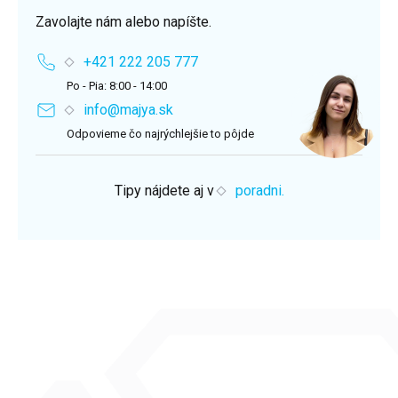
Zavolajte nám alebo napíšte.
+421 222 205 777
Po - Pia: 8:00 - 14:00
info@majya.sk
Odpovieme čo najrýchlejšie to pôjde
Tipy nájdete aj v
poradni.