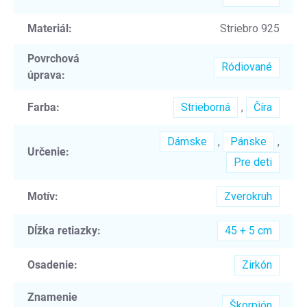
Materiál
:
Striebro 925
Povrchová
Ródiované
úprava
:
Farba
:
Strieborná
,
Číra
Dámske
,
Pánske
,
Určenie
:
Pre deti
Motív
:
Zverokruh
Dĺžka retiazky
:
45 + 5 cm
Osadenie
:
Zirkón
Znamenie
Škorpión