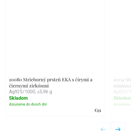
10080 Strieborný prsteň EKA s čírymi a
10134 S
čiernymi zirkónmi
náušnice
Ag925/1000; ≤5,96 g
Ag925/1
Skladom
Sklado
€91
Detail