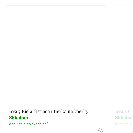
10567 Biela čistiaca utierka na šperky
10568 Či
Skladom
Sklado
€3