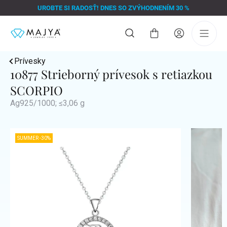
Prejsť
UROBTE SI RADOSŤ! DNES SO ZVÝHODNENÍM 30 %
na
obsah
Nákupný
košík
Prívesky
10877 Strieborný prívesok s retiazkou
SCORPIO
Ag925/1000; ≤3,06 g
SUMMER -30%