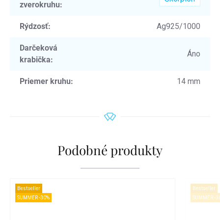
zverokruhu
:
Rýdzosť
:
Ag925/1000
Darčeková
Áno
krabička
:
Priemer kruhu
:
14 mm
Podobné produkty
Bestseller
Bestseller
SUMMER -30%
SUMMER -3