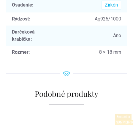
Osadenie
:
Zirkón
Rýdzosť
:
Ag925/1000
Darčeková
Áno
krabička
:
Rozmer
:
8 × 18 mm
Podobné produkty
Bestseller
SUMMER -3