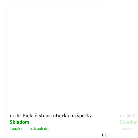
10567 Biela čistiaca utierka na šperky
10568 Či
Skladom
Sklado
€3