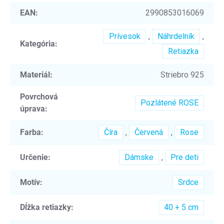
EAN
:
2990853016069
Prívesok
,
Náhrdelník
,
Kategória
:
Retiazka
Materiál
:
Striebro 925
Povrchová
Pozlátené ROSE
úprava
:
Farba
:
Číra
,
Červená
,
Rose
Určenie
:
Dámske
,
Pre deti
Motív
:
Srdce
Dĺžka retiazky
:
40 + 5 cm