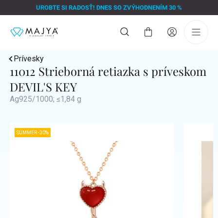
Prejsť
UROBTE SI RADOSŤ! DNES SO ZVÝHODNENÍM 30 %
na
obsah
Nákupný
košík
Prívesky
11012 Strieborná retiazka s príveskom
DEVIL'S KEY
Ag925/1000; ≤1,84 g
SUMMER -30%