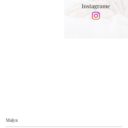
Zápätie
Majya