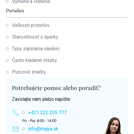
Výmena a vrátenie
Poradna
Veľkosti prsteňov
Starostlivosť o šperky
Typy zapínania náušníc
Často kladené otázky
Puncové značky
Potrebujete pomoc alebo poradiť?
Zavolajte nám alebo napíšte.
+421 222 205 777
Po - Pia: 8:00 - 14:00
info@majya.sk