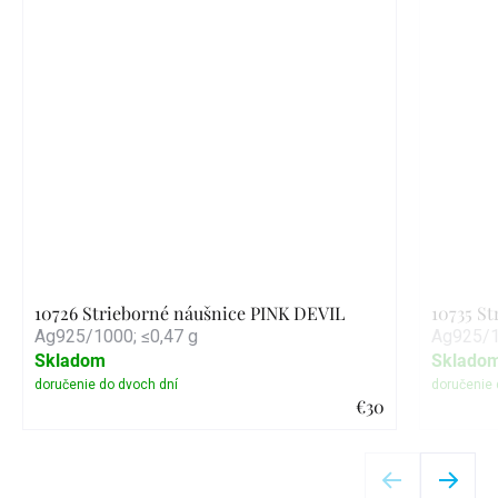
10726 Strieborné náušnice PINK DEVIL
10735 S
Ag925/1000; ≤0,47 g
Ag925/1
Skladom
Sklado
€30
Detail