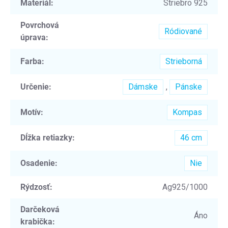
Materiál
:
Striebro 925
Povrchová
Ródiované
úprava
:
Farba
:
Strieborná
Určenie
:
Dámske
,
Pánske
Motív
:
Kompas
Dĺžka retiazky
:
46 cm
Osadenie
:
Nie
Rýdzosť
:
Ag925/1000
Darčeková
Áno
krabička
: