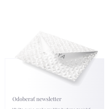
s tradičným českým zlatníctvom a
uvádět nemusíte, ale když nám ho sdělíte,
strieborníctvom. Zistíte, ako čítať a interpretovať
budeme moc rádi a pomůže nám to ve zlepšování
tieto značky, a tým získate nový pohľad na
našich služeb. Pro nejrychlejší výměnu přejděte na
strieborné šperky, ktoré nosíte.
túto stránku
.
Odoberať newsletter