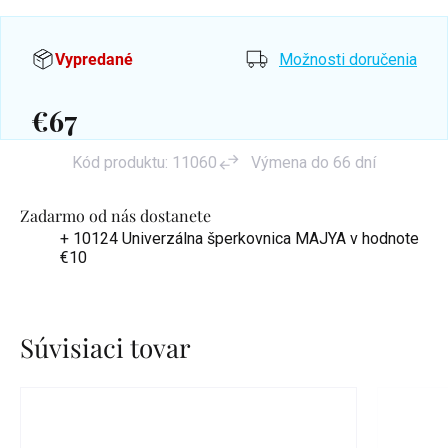
Vypredané
Možnosti doručenia
€67
Jednotková
Kód produktu:
11060
Výmena do 66 dní
cena:
Zadarmo od nás dostanete
+ 10124 Univerzálna šperkovnica MAJYA
v hodnote
€10
Súvisiaci tovar