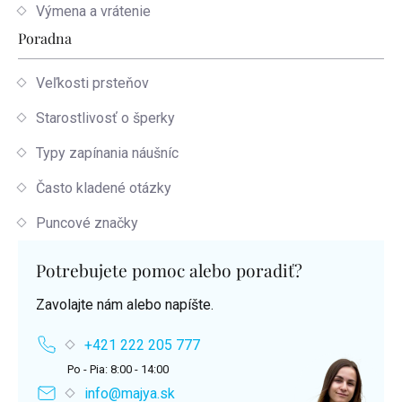
Výmena a vrátenie
Poradna
Veľkosti prsteňov
Starostlivosť o šperky
Typy zapínania náušníc
Často kladené otázky
Puncové značky
Potrebujete pomoc alebo poradiť?
Zavolajte nám alebo napíšte.
+421 222 205 777
Po - Pia: 8:00 - 14:00
info@majya.sk