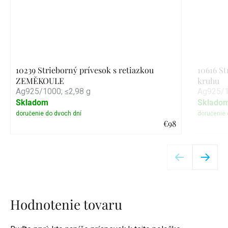
10239 Strieborný prívesok s retiazkou
10616 St
ZEMĚKOULE
kruhu
Ag925/1000; ≤2,98 g
Ag925/1
Skladom
Sklado
€98
Detail
Hodnotenie tovaru