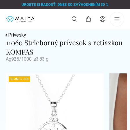
Prejsť
UROBTE SI RADOSŤ! DNES SO ZVÝHODNENÍM 30 %
na
obsah
Nákupný
košík
Prívesky
11060 Strieborný prívesok s retiazkou
KOMPAS
Ag925/1000; ≤3,83 g
SUMMER -30%