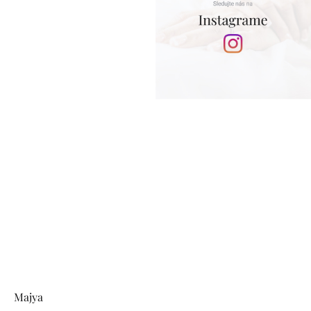
Zápätie
Majya