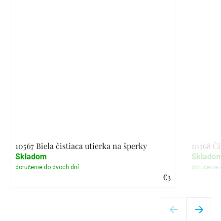
10567 Biela čistiaca utierka na šperky
10568 Či
Skladom
Sklado
€3
Detail