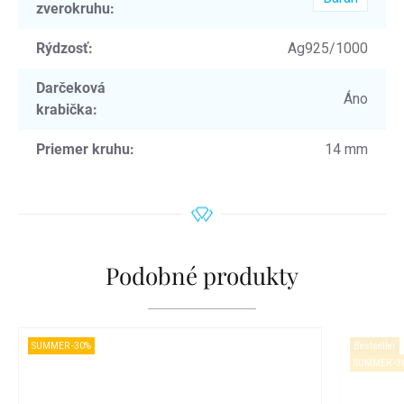
zverokruhu
:
Rýdzosť
:
Ag925/1000
Darčeková
Áno
krabička
:
Priemer kruhu
:
14 mm
Podobné produkty
SUMMER -30%
Bestseller
SUMMER -3