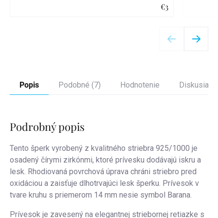
€3
Detail
Popis
Podobné (7)
Hodnotenie
Diskusia
Podrobný popis
Tento šperk vyrobený z kvalitného striebra 925/1000 je
osadený čírymi zirkónmi, ktoré prívesku dodávajú iskru a
lesk. Rhodiovaná povrchová úprava chráni striebro pred
oxidáciou a zaisťuje dlhotrvajúci lesk šperku.
Prívesok v
tvare kruhu s priemerom 14 mm nesie symbol Barana.
Prívesok je zavesený na elegantnej striebornej retiazke s