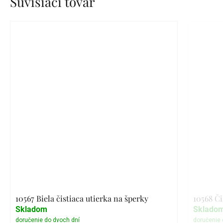
Súvisiaci tovar
10567 Biela čistiaca utierka na šperky
10568 Či
Skladom
Sklado