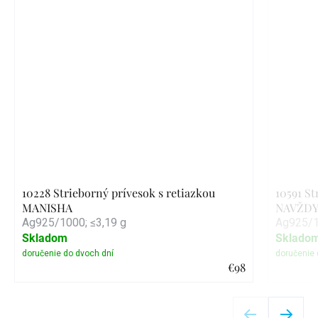
10228 Strieborný prívesok s retiazkou
10591 St
MANISHA
NAVŽDY
Ag925/1000; ≤3,19 g
Ag925/1
Skladom
Sklado
€98
Detail