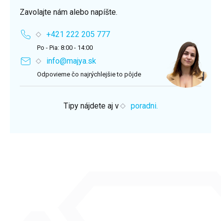
Zavolajte nám alebo napíšte.
+421 222 205 777
Po - Pia: 8:00 - 14:00
info@majya.sk
Odpovieme čo najrýchlejšie to pôjde
Tipy nájdete aj v
poradni.