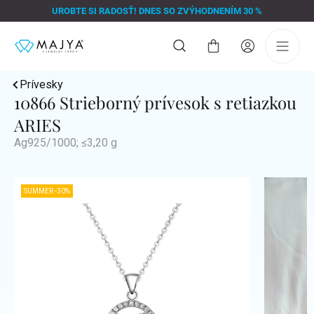
Prejsť
UROBTE SI RADOSŤ! DNES SO ZVÝHODNENÍM 30 %
na
obsah
Nákupný
košík
Prívesky
10866 Strieborný prívesok s retiazkou
ARIES
Ag925/1000; ≤3,20 g
SUMMER -30%