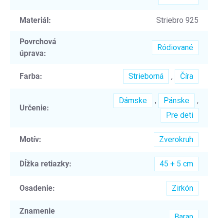
Materiál
:
Striebro 925
Povrchová
Ródiované
úprava
:
Farba
:
Strieborná
,
Číra
Dámske
,
Pánske
,
Určenie
:
Pre deti
Motív
:
Zverokruh
Dĺžka retiazky
:
45 + 5 cm
Osadenie
:
Zirkón
Znamenie
Baran