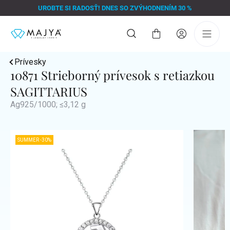
Prejsť
UROBTE SI RADOSŤ! DNES SO ZVÝHODNENÍM 30 %
na
obsah
Nákupný
košík
Prívesky
10871 Strieborný prívesok s retiazkou
SAGITTARIUS
Ag925/1000; ≤3,12 g
SUMMER -30%