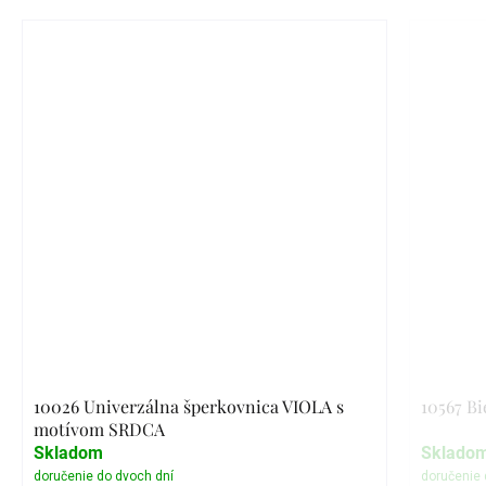
10026 Univerzálna šperkovnica VIOLA s
10567 Bi
motívom SRDCA
Skladom
Sklado