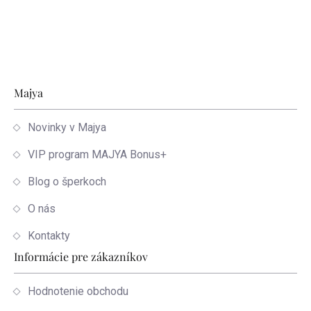
Zápätie
Majya
Novinky v Majya
VIP program MAJYA Bonus+
Blog o šperkoch
O nás
Kontakty
Informácie pre zákazníkov
Hodnotenie obchodu