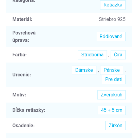
Kategória
:
Retiazka
Materiál
:
Striebro 925
Povrchová
Ródiované
úprava
:
Farba
:
Strieborná
,
Číra
Dámske
,
Pánske
,
Určenie
:
Pre deti
Motív
:
Zverokruh
Dĺžka retiazky
:
45 + 5 cm
Osadenie
:
Zirkón