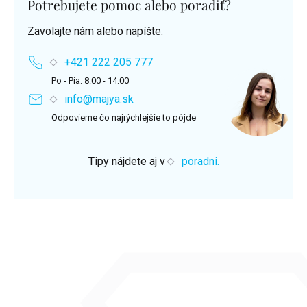
Potrebujete pomoc alebo poradiť?
Zavolajte nám alebo napíšte.
+421 222 205 777
Po - Pia: 8:00 - 14:00
info@majya.sk
Odpovieme čo najrýchlejšie to pôjde
Tipy nájdete aj v
poradni.