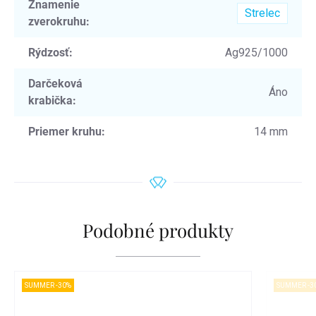
Znamenie
Strelec
zverokruhu
:
Rýdzosť
:
Ag925/1000
Darčeková
Áno
krabička
:
Priemer kruhu
:
14 mm
Podobné produkty
SUMMER -30%
SUMMER -3