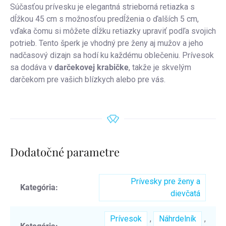
Súčasťou prívesku je elegantná strieborná retiazka s
dĺžkou 45 cm s možnosťou predĺženia o ďalších 5 cm,
vďaka čomu si môžete dĺžku retiazky upraviť podľa svojich
potrieb. Tento šperk je vhodný pre ženy aj mužov a jeho
nadčasový dizajn sa hodí ku každému oblečeniu. Prívesok
sa dodáva v
darčekovej krabičke
, takže je skvelým
darčekom pre vašich blízkych alebo pre vás.
Dodatočné parametre
Prívesky pre ženy a
Kategória
:
dievčatá
Prívesok
,
Náhrdelník
,