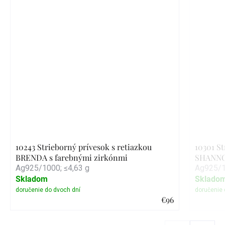
10243 Strieborný prívesok s retiazkou
10301 St
BRENDA s farebnými zirkónmi
SHANN
Ag925/1000; ≤4,63 g
Ag925/1
Skladom
Sklado
€96
Detail