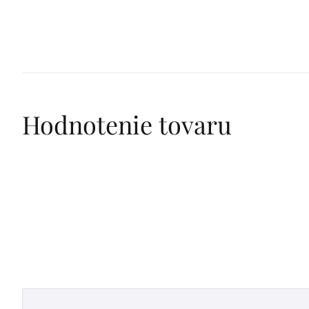
Výpis
Hodnotenie tovaru
hodnotení