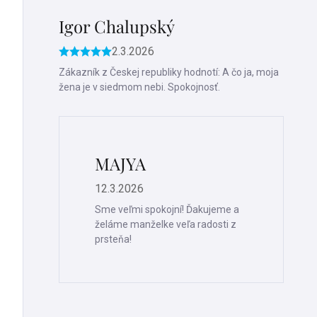
Igor Chalupský
2.3.2026
Hodnotenie
produktu
Zákazník z Českej republiky hodnotí: A čo ja, moja
je
žena je v siedmom nebi. Spokojnosť.
5
z
5
hviezdičiek.
MAJYA
12.3.2026
Sme veľmi spokojní! Ďakujeme a
želáme manželke veľa radosti z
prsteňa!