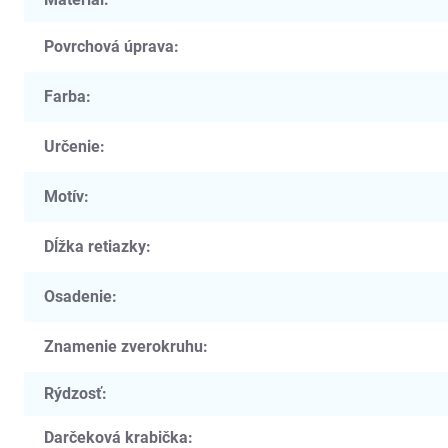
Povrchová úprava
:
Farba
:
Určenie
:
Motív
:
Dĺžka retiazky
:
Osadenie
:
Znamenie zverokruhu
:
Rýdzosť
:
Darčeková krabička
: