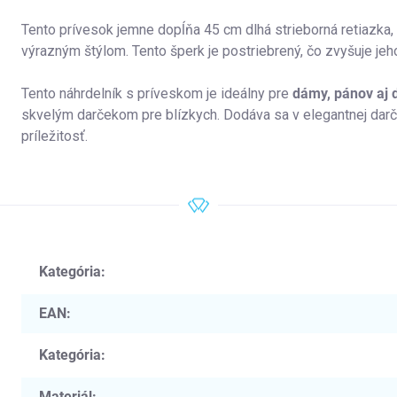
Tento prívesok jemne dopĺňa 45 cm dlhá strieborná retiazka
výrazným štýlom. Tento šperk je postriebrený, čo zvyšuje jeh
Tento náhrdelník s príveskom je ideálny pre
dámy, pánov aj d
skvelým darčekom pre blízkych. Dodáva sa v elegantnej darč
príležitosť.
Kategória
:
EAN
:
Kategória
:
Materiál
: