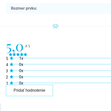
Rozmer prvku
:
5,0
Priemerné
1x
5
hodnotenie
produktu
0x
4
je
0x
3
5,0
z
0x
2
5
0x
1
hviezdičiek.
Pridať hodnotenie