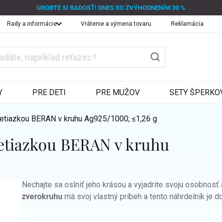
UROBTE SI RADOSŤ! DNES SO ZVÝHODNENÍM 30 %
Rady a informácie
Vrátenie a výmena tovaru
Reklamácia
Y
PRE DETI
PRE MUŽOV
SETY ŠPERKO
retiazkou BERAN v kruhu
Ag925/1000; ≤1,26 g
 retiazkou BERAN v kruhu
Nechajte sa oslniť jeho krásou a vyjadrite svoju osobno
zverokruhu
má svoj vlastný príbeh a tento náhrdelník je