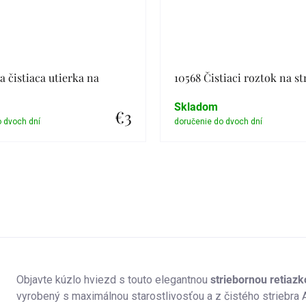
a čistiaca utierka na
10568 Čistiaci roztok na st
Skladom
€3
Detail
Detail
Objavte kúzlo hviezd s touto elegantnou
striebornou retiaz
vyrobený s maximálnou starostlivosťou a z čistého striebra