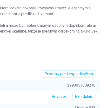
, ktorá vytvára dokonalú rovnováhu medzi elegantným a
o odolnosť a predlžuje životnosť.
eti
a môže byť nielen krásnym osobným doplnkom, ale aj
ekovej škatuľke, takže je ideálnym darčekom na akúkoľvek
Prívesky pre ženy a dievčatá
2990853009238
Prívesok
,
Náhrdelník
Striebro 925