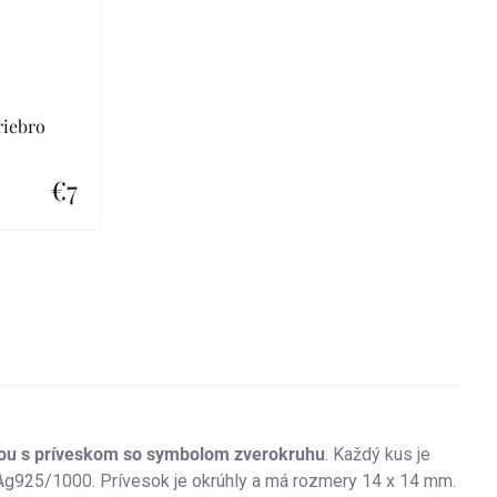
riebro
€7
kou s príveskom so symbolom zverokruhu
. Každý kus je
 Ag925/1000. Prívesok je okrúhly a má rozmery 14 x 14 mm.