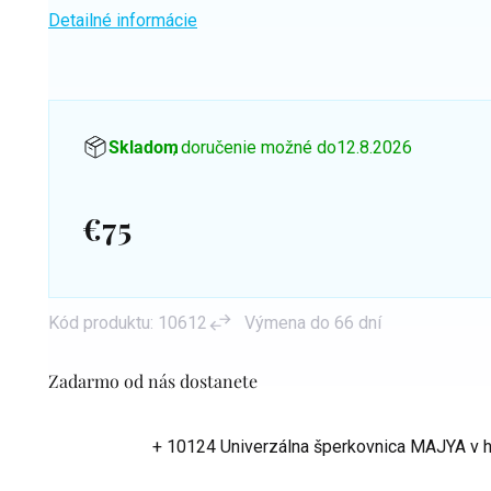
Detailné informácie
Skladom
, doručenie možné do
12.8.2026
€75
Jednotková
cena:
Kód produktu:
10612
Výmena do 66 dní
Zadarmo od nás dostanete
+ 10124 Univerzálna šperkovnica MAJYA
v 