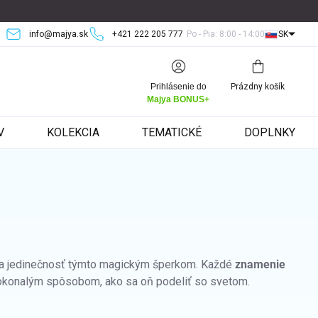
info@majya.sk
+421 222 205 777
Po - Pia: 8:00 - 14:00
SK
Nákupný
Prihlásenie do
Prázdny košík
košík
Majya BONUS+
V
KOLEKCIA
TEMATICKÉ
DOPLNKY
sť a jedinečnosť týmto magickým šperkom. Každé
znamenie
 dokonalým spôsobom, ako sa oň podeliť so svetom.