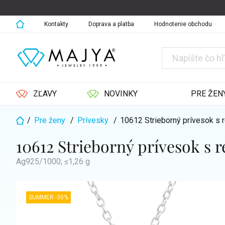
Prejsť
na
obsah
Kontakty
Doprava a platba
Hodnotenie obchodu
ZĽAVY
NOVINKY
PRE ŽEN
/
Pre ženy
/
Prívesky
/
10612 Strieborný prívesok s 
Domov
10612 Strieborný prívesok s
Ag925/1000; ≤1,26 g
SUMMER -30%