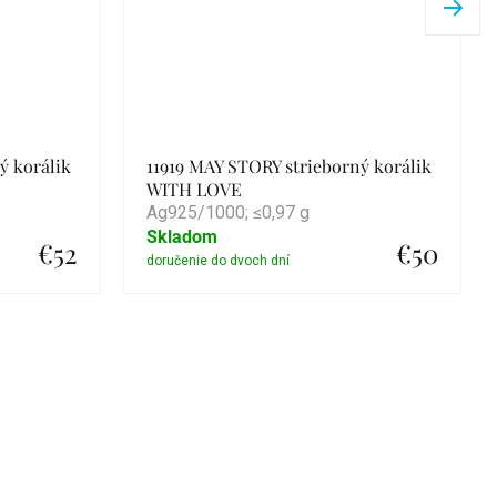
ý korálik
11919 MAY STORY strieborný korálik
WITH LOVE
Ag925/1000; ≤0,97 g
Skladom
€52
€50
Detail