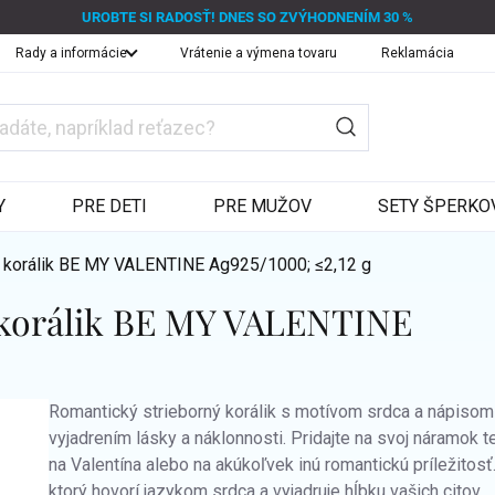
UROBTE SI RADOSŤ! DNES SO ZVÝHODNENÍM 30 %
Rady a informácie
Vrátenie a výmena tovaru
Reklamácia
Y
PRE DETI
PRE MUŽOV
SETY ŠPERKO
 korálik BE MY VALENTINE
Ag925/1000; ≤2,12 g
 korálik BE MY VALENTINE
Romantický strieborný korálik s motívom srdca a nápiso
vyjadrením lásky a náklonnosti. Pridajte na svoj náramok 
na Valentína alebo na akúkoľvek inú romantickú príležito
ktorý hovorí jazykom srdca a vyjadruje hĺbku vašich citov.