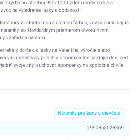
sok z rýdzeho striebra 925/1000 zdobí motív srdca s
ýzvou na vyjadrenie lásky a oddanosti.
trast medzi striebornou a čiernou farbou, vďaka čomu nápis
ske náramky so štandardným priemerom otvoru 4 mm.
ný vzhľad na náramku.
erfektný darček z lásky na Valentína, výročie alebo
áva váš romantický príbeh a pripomína ten najkrajší deň, keď
jadriť svoje city a uchovať spomienky na spoločné chvíle.
Náramky pre ženy a dievčatá
2990853028369