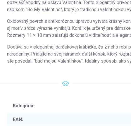
obzvlášť vhodný na oslavu Valentína. Tento elegantný príve
nápisom "Be My Valentine", ktorý je tradičnou valentínskou v
Oxidovaný povrch s antikoróznou úpravou vytvára krásny kon
aj motív srdca výrazne vynikajú. Korálik je určený pre dám
Rozmery 11 × 10 mm zaisťujú dokonalú viditeľnosť a elegant
Dodáva sa v elegantnej darčekovej krabičke, čo z neho robí p
narodeniny. Pridajte na svoj náramok ďalší kúsok, ktorý rozpr
ste povedali "buď mojou Valentínkou". Ideálny spôsob, ako vy
Kategória
:
EAN
: