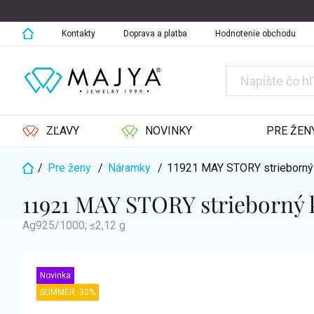
Prejsť
na
obsah
Kontakty
Doprava a platba
Hodnotenie obchodu
ZĽAVY
NOVINKY
PRE ŽEN
/
Pre ženy
/
Náramky
/
11921 MAY STORY strieborný
Domov
11921 MAY STORY strieborný
Ag925/1000; ≤2,12 g
Novinka
SUMMER -30%