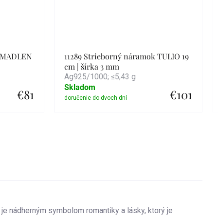
k MADLEN
11289 Strieborný náramok TULIO 19
cm | šírka 3 mm
Ag925/1000; ≤5,43 g
Skladom
€81
€101
Detail
e nádherným symbolom romantiky a lásky, ktorý je