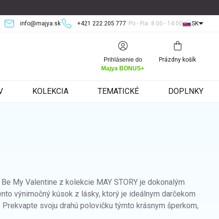
info@majya.sk
+421 222 205 777
Po - Pia: 8:00 - 14:00
SK
Nákupný
Prihlásenie do
Prázdny košík
košík
Majya BONUS+
V
KOLEKCIA
TEMATICKÉ
DOPLNKY
m Be My Valentine z kolekcie MAY STORY je dokonalým
tento výnimočný kúsok z lásky, ktorý je ideálnym darčekom
sť. Prekvapte svoju drahú polovičku týmto krásnym šperkom,