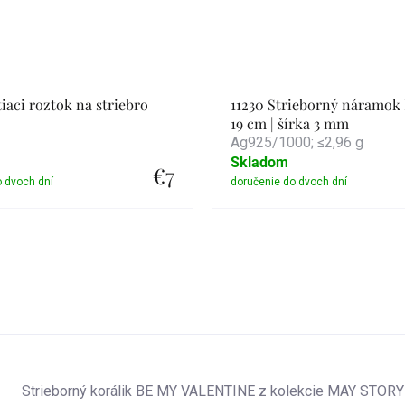
tiaci roztok na striebro
11230 Strieborný náramo
19 cm | šírka 3 mm
Ag925/1000; ≤2,96 g
Skladom
€7
Detail
Detail
Strieborný korálik BE MY VALENTINE z kolekcie MAY STORY j