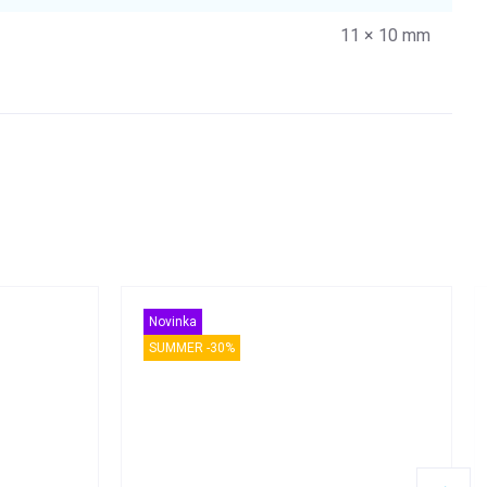
11 × 10 mm
Novinka
SUMMER -30%