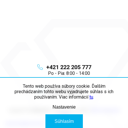
+421 222 205 777
Po - Pia: 8:00 - 14:00
Tento web používa súbory cookie. Ďalším
info
@
majya.sk
prechádzaním tohto webu vyjadrujete súhlas s ich
používaním. Viac informácií
tu
.
Nastavenie
Copyright 2026
MAJYA SK
. Všetky práva vyhradené.
Upraviť nastavenie
cookies
Súhlasím
Vytvoril Shoptet Premium