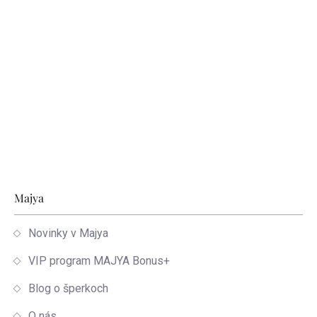
Zápätie
Majya
Novinky v Majya
VIP program MAJYA Bonus+
Blog o šperkoch
O nás