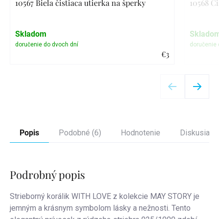
10567 Biela čistiaca utierka na šperky
10568 Či
Skladom
Sklado
€3
Detail
Popis
Podobné (6)
Hodnotenie
Diskusia
Podrobný popis
Strieborný korálik WITH LOVE z kolekcie MAY STORY je
jemným a krásnym symbolom lásky a nežnosti. Tento