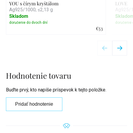
YOU s čírym kryštálom
LOVE
Ag925/1000; ≤2,13 g
Ag925/1
Skladom
Sklado
€53
Detail
Hodnotenie tovaru
Buďte prvý, kto napíše príspevok k tejto položke.
Pridať hodnotenie