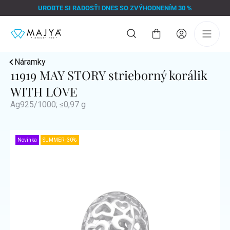
Prejsť
UROBTE SI RADOSŤ! DNES SO ZVÝHODNENÍM 30 %
na
obsah
Nákupný
košík
Náramky
11919 MAY STORY strieborný korálik
WITH LOVE
Ag925/1000; ≤0,97 g
Novinka
SUMMER -30%