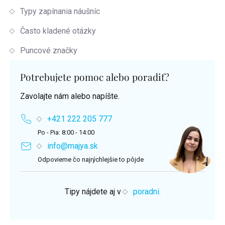
Typy zapínania náušníc
Často kladené otázky
Puncové značky
Potrebujete pomoc alebo poradiť?
Zavolajte nám alebo napíšte.
+421 222 205 777
Po - Pia: 8:00 - 14:00
info@majya.sk
Odpovieme čo najrýchlejšie to pôjde
Tipy nájdete aj v
poradni.