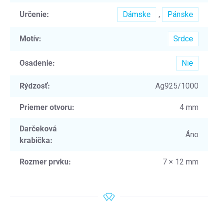
Určenie
:
Dámske
,
Pánske
Motív
:
Srdce
Osadenie
:
Nie
Rýdzosť
:
Ag925/1000
Priemer otvoru
:
4 mm
Darčeková
Áno
krabička
:
Rozmer prvku
:
7 × 12 mm