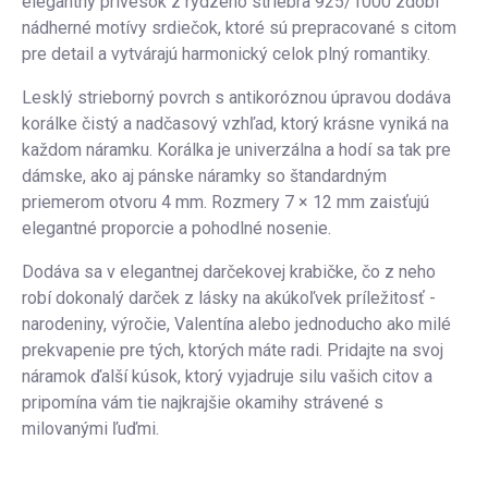
elegantný prívesok z rýdzeho striebra 925/1000 zdobí
nádherné motívy srdiečok, ktoré sú prepracované s citom
pre detail a vytvárajú harmonický celok plný romantiky.
Lesklý strieborný povrch s antikoróznou úpravou dodáva
korálke čistý a nadčasový vzhľad, ktorý krásne vyniká na
každom náramku. Korálka je univerzálna a hodí sa tak pre
dámske, ako aj pánske náramky so štandardným
priemerom otvoru 4 mm. Rozmery 7 × 12 mm zaisťujú
elegantné proporcie a pohodlné nosenie.
Dodáva sa v elegantnej darčekovej krabičke, čo z neho
robí dokonalý darček z lásky na akúkoľvek príležitosť -
narodeniny, výročie, Valentína alebo jednoducho ako milé
prekvapenie pre tých, ktorých máte radi. Pridajte na svoj
náramok ďalší kúsok, ktorý vyjadruje silu vašich citov a
pripomína vám tie najkrajšie okamihy strávené s
milovanými ľuďmi.