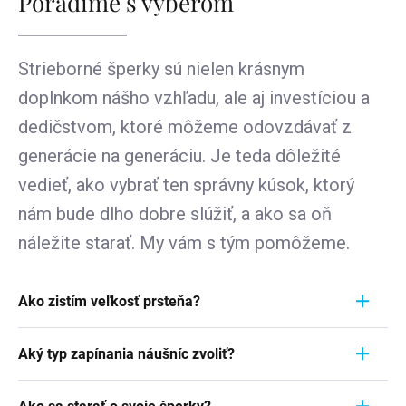
Poradíme s výberom
Strieborné šperky sú nielen krásnym
doplnkom nášho vzhľadu, ale aj investíciou a
dedičstvom, ktoré môžeme odovzdávať z
generácie na generáciu. Je teda dôležité
vedieť, ako vybrať ten správny kúsok, ktorý
nám bude dlho dobre slúžiť, a ako sa oň
náležite starať. My vám s tým pomôžeme.
Ako zistím veľkosť prsteňa?
Meranie prstienka je rýchly a jednoduchý proces.
Aký typ zapínania náušníc zvoliť?
Aby ste zistili jeho veľkosť, vezmite pravítko a
položte ho priamo na prstienok, ktorý momentálne
Pri výbere typu zapínania náušníc zvážte
nosíte. Dôležité je zamerať sa na jeho VNÚTORNÝ