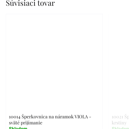
Súvisiaci tovar
10014 Šperkovnica na náramok VIOLA -
10021 Š
sväté prijímanie
krstiny
Skladom
Sklado