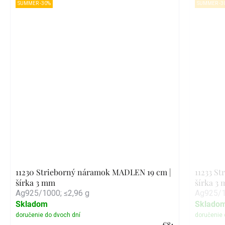
SUMMER -30%
SUMMER -3
11230 Strieborný náramok MADLEN 19 cm |
11233 S
šírka 3 mm
šírka 3
Ag925/1000; ≤2,96 g
Ag925/1
Skladom
Sklado
€81