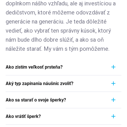
doplnkom nášho vzhľadu, ale aj investíciou a
dedičstvom, ktoré môžeme odovzdávať z
generácie na generáciu. Je teda dôležité
vedieť, ako vybrať ten správny kúsok, ktorý
nám bude dlho dobre slúžiť, a ako sa oň
náležite starať. My vám s tým pomôžeme.
Ako zistím veľkosť prsteňa?
Meranie prstienka je rýchly a jednoduchý proces.
Aký typ zapínania náušníc zvoliť?
Aby ste zistili jeho veľkosť, vezmite pravítko a
položte ho priamo na prstienok, ktorý momentálne
Pri výbere typu zapínania náušníc zvážte
nosíte. Dôležité je zamerať sa na jeho VNÚTORNÝ
Ako sa starať o svoje šperky?
pohodlie, bezpečnosť a štýl náušníc. Strieborné
priemer - teda vzdialenosť od jednej vnútornej
náušnice zvyčajne majú klasické háčiky, ktoré sú
Šperky sú nielen výrazom osobného štýlu a
hrany k druhej. Ak napríklad nameriate 1,7 cm,
jednoduché a pohodlné. Náušnice s pevným
Ako vrátiť šperk?
vkusu, ale často aj symbolom významnej životnej
znamená to, že vaša veľkosť prstienka je 7.
zavesením sú bezpečnejšie, ale môžu byť menej
udalosti. Či už sa jedná o náušnice zdedené po
Podrobnosti
tu v článku
.