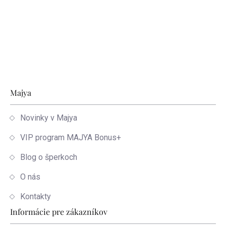
Zápätie
Majya
Novinky v Majya
VIP program MAJYA Bonus+
Blog o šperkoch
O nás
Kontakty
Informácie pre zákazníkov