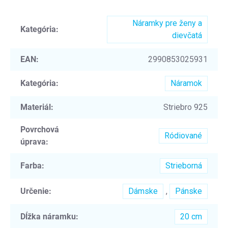
Náramky pre ženy a
Kategória
:
dievčatá
EAN
:
2990853025931
Kategória
:
Náramok
Materiál
:
Striebro 925
Povrchová
Ródiované
úprava
:
Farba
:
Strieborná
Určenie
:
Dámske
,
Pánske
Dĺžka náramku
:
20 cm