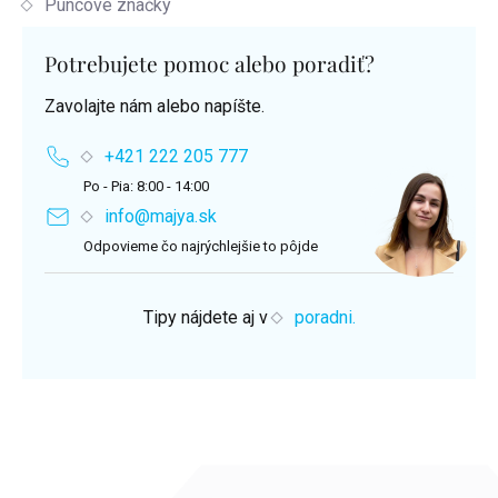
Puncové značky
Potrebujete pomoc alebo poradiť?
Zavolajte nám alebo napíšte.
+421 222 205 777
Po - Pia: 8:00 - 14:00
info@majya.sk
Odpovieme čo najrýchlejšie to pôjde
Tipy nájdete aj v
poradni.