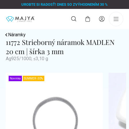
Prejsť
UROBTE SI RADOSŤ! DNES SO ZVÝHODNENÍM 30 %
na
obsah
Nákupný
košík
Náramky
11772 Strieborný náramok MADLEN
20 cm | šírka 3 mm
Ag925/1000; ≤3,10 g
Novinka
SUMMER -30%