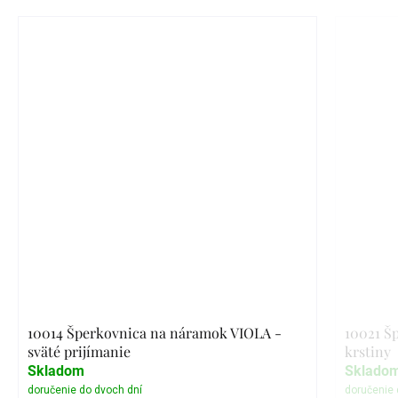
10014 Šperkovnica na náramok VIOLA -
10021 Š
sväté prijímanie
krstiny
Skladom
Sklado