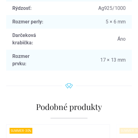
Rýdzosť
:
Ag925/1000
Rozmer perly
:
5 × 6 mm
Darčeková
Áno
krabička
:
Rozmer
17 × 13 mm
prvku
:
Podobné produkty
SUMMER -30%
SUMMER -3