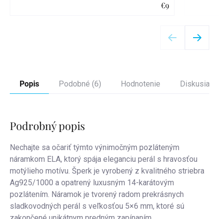
€9
Detail
Popis
Podobné (6)
Hodnotenie
Diskusia
Podrobný popis
Nechajte sa očariť týmto výnimočným pozláteným
náramkom ELA, ktorý spája eleganciu perál s hravosťou
motýlieho motívu. Šperk je vyrobený z kvalitného striebra
Ag925/1000 a opatrený luxusným 14-karátovým
pozlátením. Náramok je tvorený radom prekrásnych
sladkovodných perál s veľkosťou 5×6 mm, ktoré sú
zakončené unikátnym predným zapínaním.