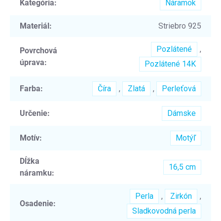
Kategória
:
Náramok
Materiál
:
Striebro 925
Pozlátené
,
Povrchová
úprava
:
Pozlátené 14K
Farba
:
Číra
,
Zlatá
,
Perleťová
Určenie
:
Dámske
Motív
:
Motýľ
Dĺžka
16,5 cm
náramku
:
Perla
,
Zirkón
,
Osadenie
:
Sladkovodná perla