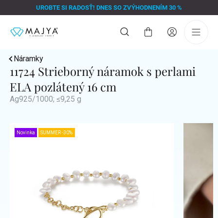
Prejsť
UROBTE SI RADOSŤ! DNES SO ZVÝHODNENÍM 30 %
na
obsah
Nákupný
košík
Náramky
11724 Strieborný náramok s perlami
ELA pozlátený 16 cm
Ag925/1000; ≤9,25 g
Novinka
SUMMER -30%