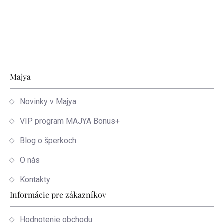
Zápätie
Majya
Novinky v Majya
VIP program MAJYA Bonus+
Blog o šperkoch
O nás
Kontakty
Informácie pre zákazníkov
Hodnotenie obchodu