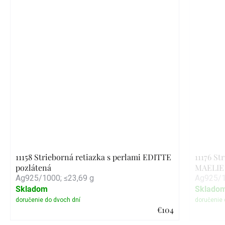
11158 Strieborná retiazka s perlami EDITTE
11176 St
pozlátená
MAELIE 
Ag925/1000; ≤23,69 g
Ag925/1
Skladom
Sklado
€104