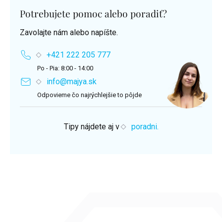
Potrebujete pomoc alebo poradiť?
Zavolajte nám alebo napíšte.
+421 222 205 777
Po - Pia: 8:00 - 14:00
info@majya.sk
Odpovieme čo najrýchlejšie to pôjde
Tipy nájdete aj v
poradni.