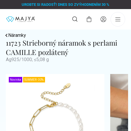
Prejsť
UROBTE SI RADOSŤ! DNES SO ZVÝHODNENÍM 30 %
na
obsah
Nákupný
košík
Náramky
11723 Strieborný náramok s perlami
CAMILLE pozlátený
Ag925/1000; ≤5,08 g
Novinka
SUMMER -30%