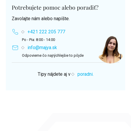
Potrebujete pomoc alebo poradiť?
Zavolajte nám alebo napíšte.
+421 222 205 777
Po - Pia: 8:00 - 14:00
info@majya.sk
Odpovieme čo najrýchlejšie to pôjde
Tipy nájdete aj v
poradni.