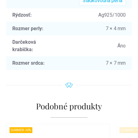
Sladkovodná perla
Rýdzosť
:
Ag925/1000
Rozmer perly
:
7 × 4 mm
Darčeková
Áno
krabička
:
Rozmer srdca
:
7 × 7 mm
Podobné produkty
SUMMER -30%
SUMMER -3