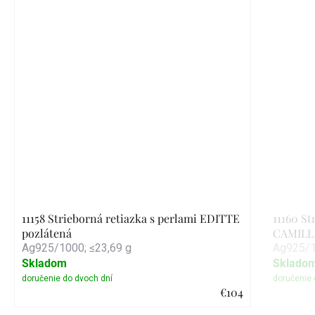
11158 Strieborná retiazka s perlami EDITTE
11160 St
pozlátená
CAMILLE
Ag925/1000; ≤23,69 g
Ag925/1
Skladom
Sklado
€104