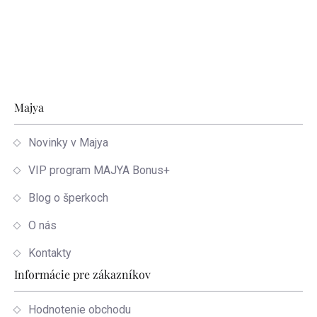
Zápätie
Majya
Novinky v Majya
VIP program MAJYA Bonus+
Blog o šperkoch
O nás
Kontakty
Informácie pre zákazníkov
Hodnotenie obchodu