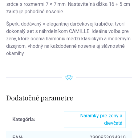
srdce s rozmermi 7 × 7 mm. Nastaviteľná dĺžka 16 + 5 cm
zaisťuje pohodlné nosenie.
Šperk, dodávaný v elegantnej darčekovej krabičke, tvorí
dokonalý set s náhrdelníkom CAMILLE. Ideálna voľba pre
ženy, ktoré ocenia harmóniu medzi klasickým a moderným
dizajnom, vhodný na každodenné nosenie aj slávnostné
okamihy.
Dodatočné parametre
Náramky pre ženy a
Kategória
:
dievčatá
EAN
:
2990853024910