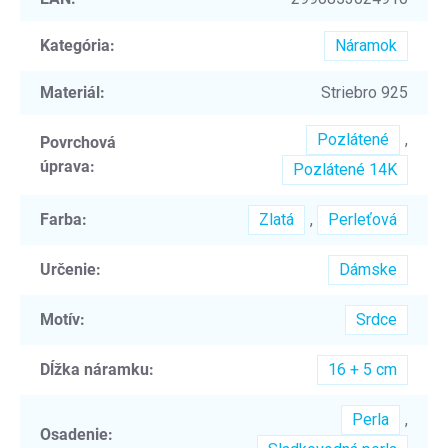
Kategória
:
Náramok
Materiál
:
Striebro 925
Pozlátené
,
Povrchová
úprava
:
Pozlátené 14K
Farba
:
Zlatá
,
Perleťová
Určenie
:
Dámske
Motív
:
Srdce
Dĺžka náramku
:
16 + 5 cm
Perla
,
Osadenie
: