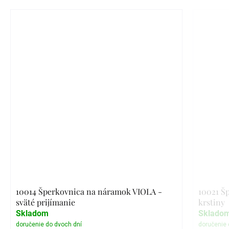
10014 Šperkovnica na náramok VIOLA -
10021 Š
sväté prijímanie
krstiny
Skladom
Sklado