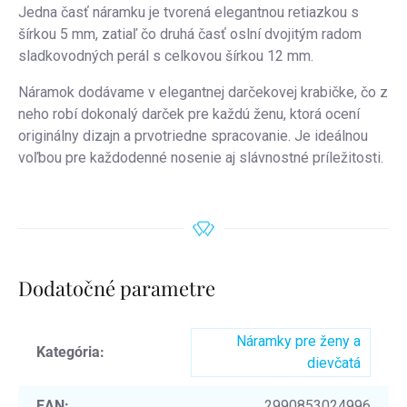
Jedna časť náramku je tvorená elegantnou retiazkou s
šírkou 5 mm, zatiaľ čo druhá časť oslní dvojitým radom
sladkovodných perál s celkovou šírkou 12 mm.
Náramok dodávame v elegantnej darčekovej krabičke, čo z
neho robí dokonalý darček pre každú ženu, ktorá ocení
originálny dizajn a prvotriedne spracovanie. Je ideálnou
voľbou pre každodenné nosenie aj slávnostné príležitosti.
Dodatočné parametre
Náramky pre ženy a
Kategória
:
dievčatá
EAN
:
2990853024996