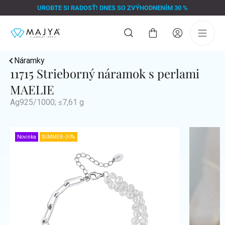
Prejsť
UROBTE SI RADOSŤ! DNES SO ZVÝHODNENÍM 30 %
na
obsah
Nákupný
košík
Náramky
11715 Strieborný náramok s perlami
MAELIE
Ag925/1000; ≤7,61 g
Novinka
SUMMER -30%