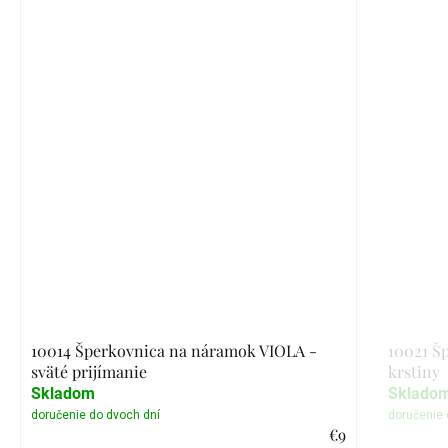
10014 Šperkovnica na náramok VIOLA -
10021 Š
sväté prijímanie
krstiny
Skladom
Sklado
€9