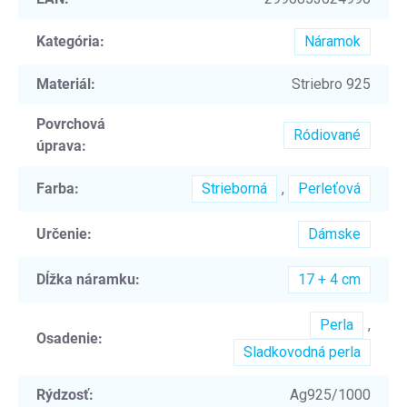
Kategória
:
Náramok
Materiál
:
Striebro 925
Povrchová
Ródiované
úprava
:
Farba
:
Strieborná
,
Perleťová
Určenie
:
Dámske
Dĺžka náramku
:
17 + 4 cm
Perla
,
Osadenie
:
Sladkovodná perla
Rýdzosť
:
Ag925/1000