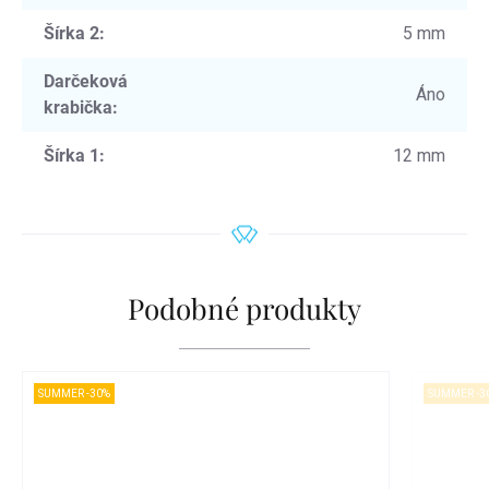
Šírka 2
:
5 mm
Darčeková
Áno
krabička
:
Šírka 1
:
12 mm
Podobné produkty
SUMMER -30%
SUMMER -3