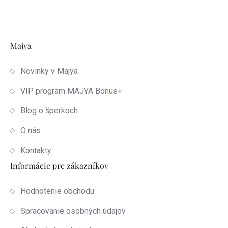
Zápätie
Majya
Novinky v Majya
VIP program MAJYA Bonus+
Blog o šperkoch
O nás
Kontakty
Informácie pre zákazníkov
Hodnotenie obchodu
Spracovanie osobných údajov