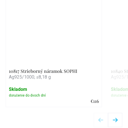
10817 Strieborný náramok SOPHI
10840 S
Ag925/1000; ≤8,18 g
Ag925/1
Skladom
Sklado
€116
Detail