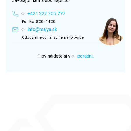
Zavolajte nám alebo napíšte.
+421 222 205 777
Po - Pia: 8:00 - 14:00
info@majya.sk
Odpovieme čo najrýchlejšie to pôjde
Tipy nájdete aj v
poradni.