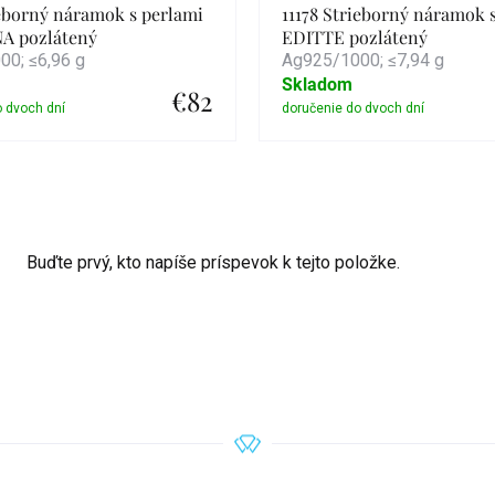
ieborný náramok s perlami
11178 Strieborný náramok 
A pozlátený
EDITTE pozlátený
0; ≤6,96 g
Ag925/1000; ≤7,94 g
Skladom
€82
Detail
Detail
Buďte prvý, kto napíše príspevok k tejto položke.