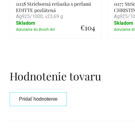
11158 Strieborná retiazka s perlami
11177 Str
EDITTE pozlátená
CHRISTIN
Ag925/1000; ≤23,69 g
Ag925/100
Skladom
Skladom
€104
Detail
Hodnotenie tovaru
Pridať hodnotenie