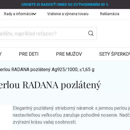
UROBTE SI RADOSŤ! DNES SO ZVÝHODNENÍM 30 %
Rady a informácie
Vrátenie a výmena tovaru
Reklamácia
Y
PRE DETI
PRE MUŽOV
SETY ŠPERKO
perlou RADANA pozlátený
Ag925/1000; ≤1,65 g
perlou RADANA pozlátený
Elegantný pozlátený strieborný náramok s jemnou perlou 
nastaviteľnou veľkosťou zaručuje pohodlné nosenie. Nadča
zvýrazní krásu vašej osobnosti.