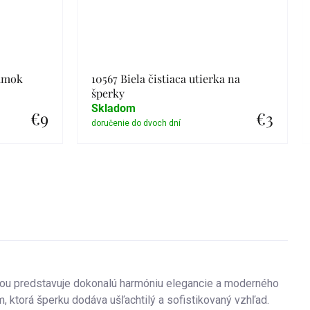
ramok
10567 Biela čistiaca utierka na
šperky
Skladom
€9
€3
Detail
ou predstavuje dokonalú harmóniu elegancie a moderného
, ktorá šperku dodáva ušľachtilý a sofistikovaný vzhľad.