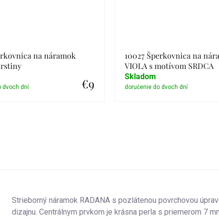
erkovnica na náramok
10027 Šperkovnica na ná
rstiny
VIOLA s motívom SRDCA
Skladom
€9
Detail
Detail
Strieborný náramok RADANA s pozlátenou povrchovou úprav
dizajnu. Centrálnym prvkom je krásna perla s priemerom 7 mm