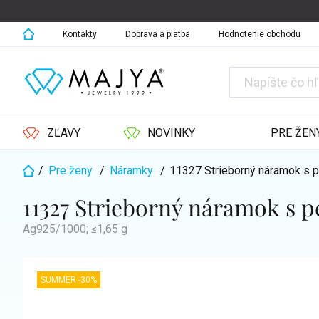
Prejsť
na
obsah
Kontakty
Doprava a platba
Hodnotenie obchodu
ZĽAVY
NOVINKY
PRE ŽEN
/
Pre ženy
/
Náramky
/
11327 Strieborný náramok s 
Domov
11327 Strieborný náramok s 
Ag925/1000; ≤1,65 g
SUMMER -30%