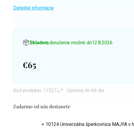
Detailné informácie
Skladom
, doručenie možné do
12.8.2026
€65
Jednotková
cena:
Kód produktu:
11327
Výmena do 66 dní
Zadarmo od nás dostanete
+ 10124 Univerzálna šperkovnica MAJYA
v 