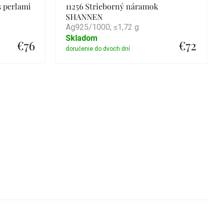
s perlami
11256 Strieborný náramok
SHANNEN
Ag925/1000; ≤1,72 g
Skladom
€76
€72
Detail