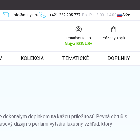
info@majya.sk
+421 222 205 777
Po - Pia: 8:00 - 14:00
SK
Nákupný
Prihlásenie do
Prázdny košík
košík
Majya BONUS+
V
KOLEKCIA
TEMATICKÉ
DOPLNKY
je dokonalým doplnkom na každú príležitosť. Pevná obruč s
sový dizajn s perlami vytvára luxusný vzhľad, ktorý