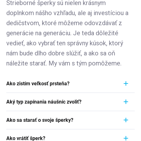
Strieborné šperky sú nielen krásnym
doplnkom nášho vzhľadu, ale aj investíciou a
dedičstvom, ktoré môžeme odovzdávať z
generácie na generáciu. Je teda dôležité
vedieť, ako vybrať ten správny kúsok, ktorý
nám bude dlho dobre slúžiť, a ako sa oň
náležite starať. My vám s tým pomôžeme.
Ako zistím veľkosť prsteňa?
Meranie prstienka je rýchly a jednoduchý proces.
Aký typ zapínania náušníc zvoliť?
Aby ste zistili jeho veľkosť, vezmite pravítko a
položte ho priamo na prstienok, ktorý momentálne
Pri výbere typu zapínania náušníc zvážte
nosíte. Dôležité je zamerať sa na jeho VNÚTORNÝ
Ako sa starať o svoje šperky?
pohodlie, bezpečnosť a štýl náušníc. Strieborné
priemer - teda vzdialenosť od jednej vnútornej
náušnice zvyčajne majú klasické háčiky, ktoré sú
Šperky sú nielen výrazom osobného štýlu a
hrany k druhej. Ak napríklad nameriate 1,7 cm,
jednoduché a pohodlné. Náušnice s pevným
Ako vrátiť šperk?
vkusu, ale často aj symbolom významnej životnej