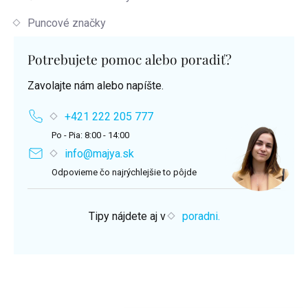
Puncové značky
Potrebujete pomoc alebo poradiť?
Zavolajte nám alebo napíšte.
+421 222 205 777
Po - Pia: 8:00 - 14:00
info@majya.sk
Odpovieme čo najrýchlejšie to pôjde
Tipy nájdete aj v
poradni.