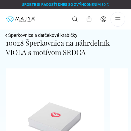
Prejsť
UROBTE SI RADOSŤ! DNES SO ZVÝHODNENÍM 30 %
na
obsah
Nákupný
košík
Šperkovnica a darčekové krabičky
10028 Šperkovnica na náhrdelník
VIOLA s motívom SRDCA