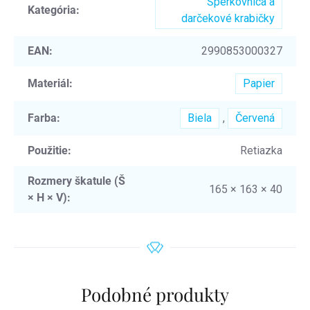
Šperkovnica a
Kategória
:
darčekové krabičky
EAN
:
2990853000327
Materiál
:
Papier
Farba
:
Biela
,
Červená
Použitie
:
Retiazka
Rozmery škatule (Š
165 × 163 × 40
× H × V)
:
Podobné produkty