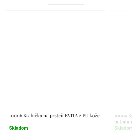
10006 Krabička na prsteň EVITA z PU kože
10009 Š
potiahn
Skladom
Sklado