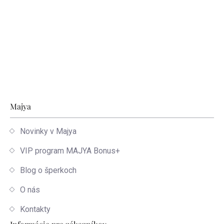
Zápätie
Majya
Novinky v Majya
VIP program MAJYA Bonus+
Blog o šperkoch
O nás
Kontakty