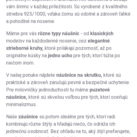
vám šmrnc v každej príležitosti. Sú vyrobené z kvalitného
striebra 925/1000, vďaka čomu sú odolné a zároveň ľahké
a pohodlné na nosenie.
Máme pre vás
rôzne typy náušníc
- od
klasických
modelov na každodenné nosenie, cez
elegantné
strieborné kruhy,
ktoré prilákajú pozornosť, až po
originálne kúsky na
jedno ucho
pre tých, ktorí túžia po
niečom inom.
V našej ponuke nájdete
náušnice na skrutku,
ktoré sú
praktické a zároveň zaručujú pevné a bezpečné uchytenie.
Pre milovníčky jednoduchosti tu máme
puzetové
náušnice,
ktoré sú skvelou voľbou pre tých, ktorí oceňujú
minimalizmus.
Naše
záušnice
sú potom ideálne pre tých, ktorí radi
kombinujú rôzne štýly a hľadajú niečo, čo odráža ich
jedinečnú osobnosť. Bez ohľadu na to, aký štýl preferujete,