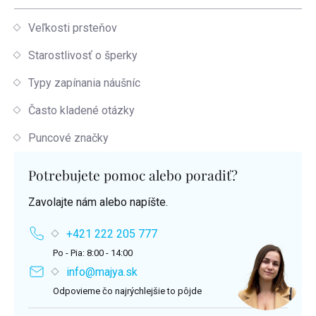
Veľkosti prsteňov
Starostlivosť o šperky
Typy zapínania náušníc
Často kladené otázky
Puncové značky
Potrebujete pomoc alebo poradiť?
Zavolajte nám alebo napíšte.
+421 222 205 777
Po - Pia: 8:00 - 14:00
info@majya.sk
Odpovieme čo najrýchlejšie to pôjde