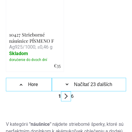
10427 Strieborné
náušnice PÍSMENO F
Ag925/1000; ≤0,46 g
Skladom
€35
Detail
Ovládacie
Hore
Načítať 23 ďalších
prvky
1
6
výpisu
Stránkovanie
V kategórii
"náušnice"
nájdete strieborné šperky, ktoré sú
perfektným doplnkom k akémukoľvek oblečeniu a dodajú