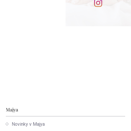
Zápätie
Majya
Novinky v Majya