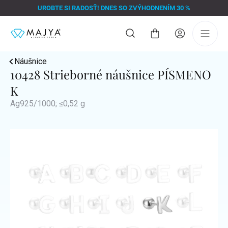
Prejsť
UROBTE SI RADOSŤ! DNES SO ZVÝHODNENÍM 30 %
na
obsah
Nákupný
košík
Náušnice
10428 Strieborné náušnice PÍSMENO
K
Ag925/1000; ≤0,52 g