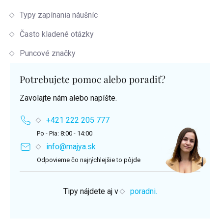
Typy zapínania náušníc
Často kladené otázky
Puncové značky
Potrebujete pomoc alebo poradiť?
Zavolajte nám alebo napíšte.
+421 222 205 777
Po - Pia: 8:00 - 14:00
info@majya.sk
Odpovieme čo najrýchlejšie to pôjde
Tipy nájdete aj v
poradni.