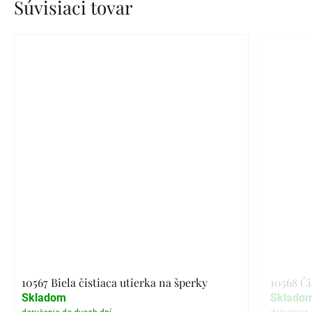
Súvisiaci tovar
10567 Biela čistiaca utierka na šperky
10568 Či
Skladom
Sklado