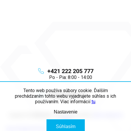
+421 222 205 777
Po - Pia: 8:00 - 14:00
Tento web používa súbory cookie. Ďalším
info
@
majya.sk
prechádzaním tohto webu vyjadrujete súhlas s ich
používaním. Viac informácií
tu
.
Nastavenie
Copyright 2026
MAJYA SK
. Všetky práva vyhradené.
Upraviť nastavenie
cookies
Súhlasím
Vytvoril Shoptet Premium