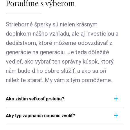
Poradíme s výberom
Strieborné šperky sú nielen krásnym
doplnkom nášho vzhľadu, ale aj investíciou a
dedičstvom, ktoré môžeme odovzdávať z
generácie na generáciu. Je teda dôležité
vedieť, ako vybrať ten správny kúsok, ktorý
nám bude dlho dobre slúžiť, a ako sa oň
náležite starať. My vám s tým pomôžeme.
Ako zistím veľkosť prsteňa?
Meranie prstienka je rýchly a jednoduchý proces.
Aký typ zapínania náušníc zvoliť?
Aby ste zistili jeho veľkosť, vezmite pravítko a
položte ho priamo na prstienok, ktorý momentálne
Pri výbere typu zapínania náušníc zvážte