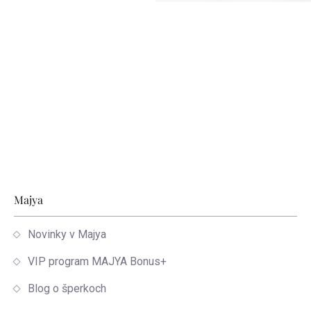
Zápätie
Majya
Novinky v Majya
VIP program MAJYA Bonus+
Blog o šperkoch