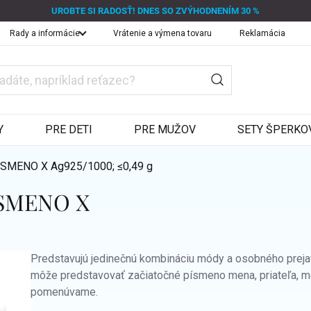
UROBTE SI RADOSŤ! DNES SO ZVÝHODNENÍM 30 %
Rady a informácie
Vrátenie a výmena tovaru
Reklamácia
Y
PRE DETI
PRE MUŽOV
SETY ŠPERKO
 PÍSMENO X
Ag925/1000; ≤0,49 g
PÍSMENO X
Predstavujú jedinečnú kombináciu módy a osobného preja
môže predstavovať začiatočné písmeno mena, priateľa, m
pomenúvame.