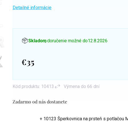
Detailné informácie
Skladom
, doručenie možné do
12.8.2026
€35
Jednotková
cena:
Kód produktu:
10413
Výmena do 66 dní
Zadarmo od nás dostanete
+ 10123 Šperkovnica na prsteň s potlačou