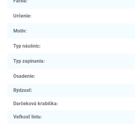
Farba
:
Určenie
:
Motív
:
Typ náušníc
:
Typ zapínania
:
Osadenie
:
Rýdzosť
:
Darčeková krabička
:
Veľkosť listu
: