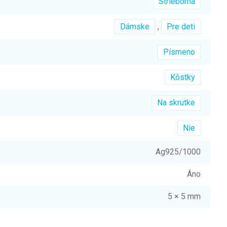
Strieborná
Dámske
,
Pre deti
Písmeno
Kôstky
Na skrutke
Nie
Ag925/1000
Áno
5 × 5 mm