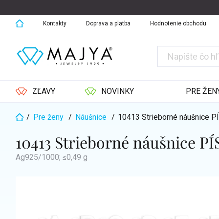
Prejsť
na
obsah
Kontakty
Doprava a platba
Hodnotenie obchodu
ZĽAVY
NOVINKY
PRE ŽEN
/
Pre ženy
/
Náušnice
/
10413 Strieborné náušnice
Domov
10413 Strieborné náušnice 
Ag925/1000; ≤0,49 g