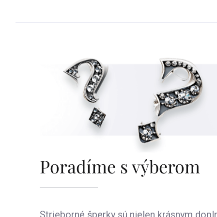
Poradíme s výberom
Strieborné šperky sú nielen krásnym dop