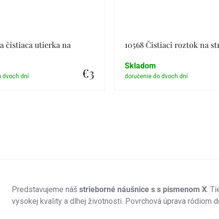
a čistiaca utierka na
10568 Čistiaci roztok na st
Skladom
€3
Detail
Detail
Predstavujeme náš
strieborné náušnice s
s písmenom X
. T
vysokej kvality a dlhej životnosti. Povrchová úprava ródiom d