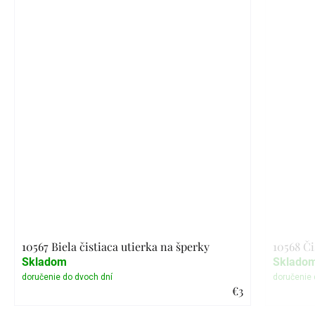
10567 Biela čistiaca utierka na šperky
10568 Či
Skladom
Sklado
€3