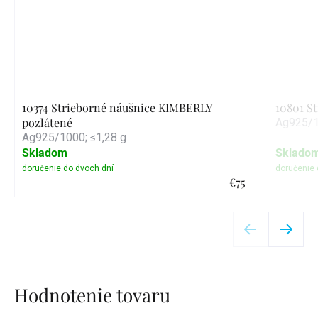
10374 Strieborné náušnice KIMBERLY
10801 S
pozlátené
Ag925/1
Ag925/1000; ≤1,28 g
Skladom
Sklado
€75
Detail
Hodnotenie tovaru