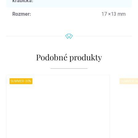
krabička
:
Rozmer
:
17 ×13 mm
Podobné produkty
SUMMER -30%
SUMMER -3