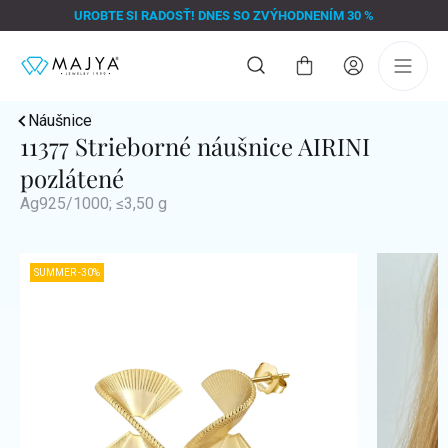
Prejsť
UROBTE SI RADOSŤ! DNES SO ZVÝHODNENÍM 30 %
na
obsah
Nákupný
košík
Náušnice
11377 Strieborné náušnice AIRINI
pozlátené
Ag925/1000; ≤3,50 g
SUMMER -30%