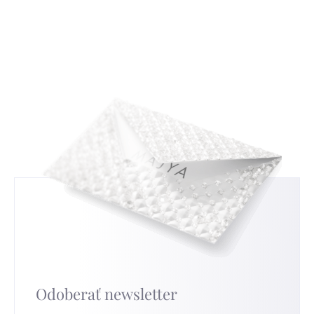
nepoužité zboží vyměnit za jiné. Důvod výměny
s tradičným českým zlatníctvom a
uvádět nemusíte, ale když nám ho sdělíte,
strieborníctvom. Zistíte, ako čítať a interpretovať
budeme moc rádi a pomůže nám to ve zlepšování
tieto značky, a tým získate nový pohľad na
našich služeb. Pro nejrychlejší výměnu přejděte na
strieborné šperky, ktoré nosíte.
túto stránku
.
Odoberať newsletter