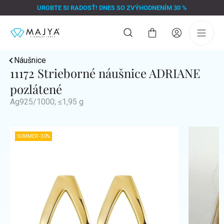
Prejsť
UROBTE SI RADOSŤ! DNES SO ZVÝHODNENÍM 30 %
na
obsah
Nákupný
košík
Náušnice
11172 Strieborné náušnice ADRIANE
pozlátené
Ag925/1000; ≤1,95 g
SUMMER -30%