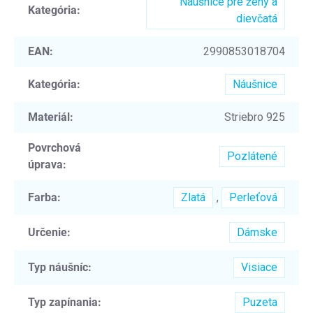
Náušnice pre ženy a
Kategória
:
dievčatá
EAN
:
2990853018704
Kategória
:
Náušnice
Materiál
:
Striebro 925
Povrchová
Pozlátené
úprava
:
Farba
:
Zlatá
,
Perleťová
Určenie
:
Dámske
Typ náušníc
:
Visiace
Typ zapínania
:
Puzeta