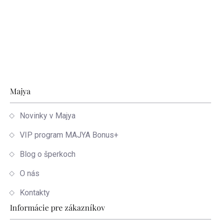
Zápätie
Majya
Novinky v Majya
VIP program MAJYA Bonus+
Blog o šperkoch
O nás
Kontakty
Informácie pre zákazníkov