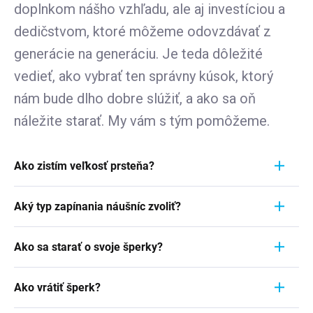
doplnkom nášho vzhľadu, ale aj investíciou a
dedičstvom, ktoré môžeme odovzdávať z
generácie na generáciu. Je teda dôležité
vedieť, ako vybrať ten správny kúsok, ktorý
nám bude dlho dobre slúžiť, a ako sa oň
náležite starať. My vám s tým pomôžeme.
Ako zistím veľkosť prsteňa?
Meranie prstienka je rýchly a jednoduchý proces.
Aký typ zapínania náušníc zvoliť?
Aby ste zistili jeho veľkosť, vezmite pravítko a
položte ho priamo na prstienok, ktorý momentálne
Pri výbere typu zapínania náušníc zvážte
nosíte. Dôležité je zamerať sa na jeho VNÚTORNÝ
Ako sa starať o svoje šperky?
pohodlie, bezpečnosť a štýl náušníc. Strieborné
priemer - teda vzdialenosť od jednej vnútornej
náušnice zvyčajne majú klasické háčiky, ktoré sú
Šperky sú nielen výrazom osobného štýlu a
hrany k druhej. Ak napríklad nameriate 1,7 cm,
jednoduché a pohodlné. Náušnice s pevným
Ako vrátiť šperk?
vkusu, ale často aj symbolom významnej životnej
znamená to, že vaša veľkosť prstienka je 7.
zavesením sú bezpečnejšie, ale môžu byť menej
udalosti. Či už sa jedná o náušnice zdedené po
Podrobnosti
tu v článku
.