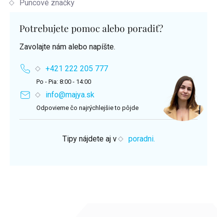
Puncové značky
Potrebujete pomoc alebo poradiť?
Zavolajte nám alebo napíšte.
+421 222 205 777
Po - Pia: 8:00 - 14:00
info@majya.sk
Odpovieme čo najrýchlejšie to pôjde
Tipy nájdete aj v
poradni.