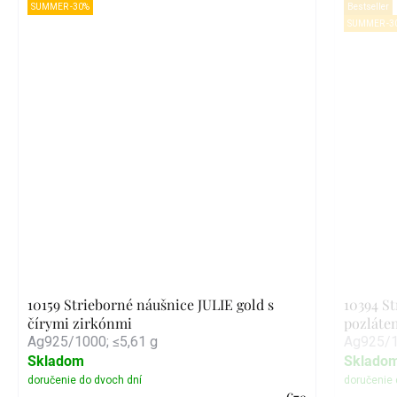
SUMMER -30%
Bestseller
SUMMER -3
10159 Strieborné náušnice JULIE gold s
10394 S
čírymi zirkónmi
pozláte
Ag925/1000; ≤5,61 g
Ag925/1
Skladom
Sklado