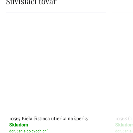
Súvisiaci tovar
10567 Biela čistiaca utierka na šperky
10568 Či
Skladom
Sklado