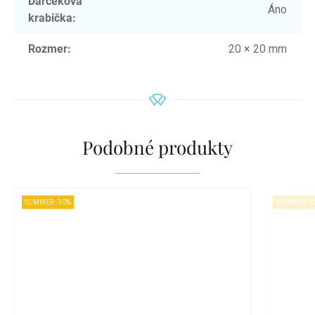
Darčeková
Áno
krabička
:
Rozmer
:
20 × 20 mm
Podobné produkty
SUMMER -30%
SUMMER -3