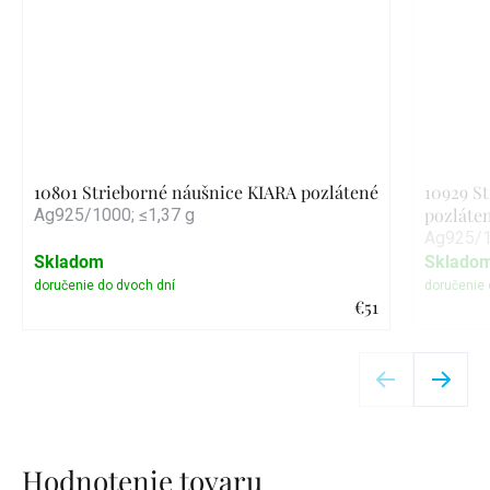
10801 Strieborné náušnice KIARA pozlátené
10929 S
pozláte
Ag925/1000; ≤1,37 g
Ag925/1
Skladom
Sklado
€51
Detail
Hodnotenie tovaru