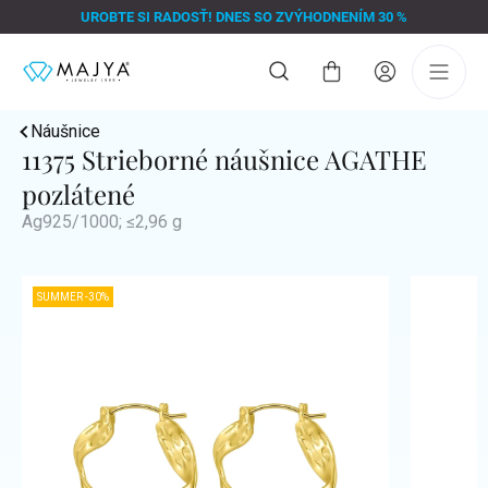
Prejsť
UROBTE SI RADOSŤ! DNES SO ZVÝHODNENÍM 30 %
na
obsah
Nákupný
košík
Náušnice
11375 Strieborné náušnice AGATHE
pozlátené
Ag925/1000; ≤2,96 g
SUMMER -30%