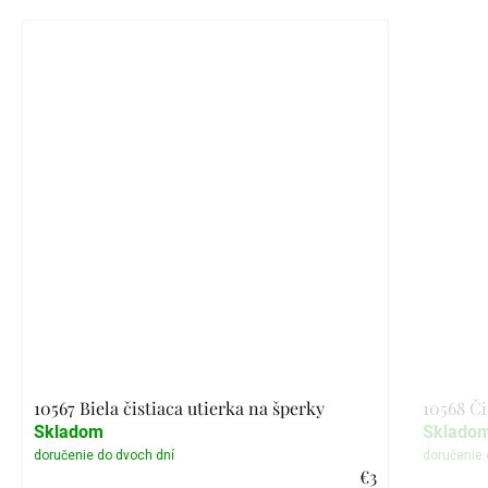
10567 Biela čistiaca utierka na šperky
10568 Či
Skladom
Sklado
€3