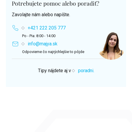
Potrebujete pomoc alebo poradiť?
Zavolajte nám alebo napíšte.
+421 222 205 777
Po - Pia: 8:00 - 14:00
info@majya.sk
Odpovieme čo najrýchlejšie to pôjde
Tipy nájdete aj v
poradni.