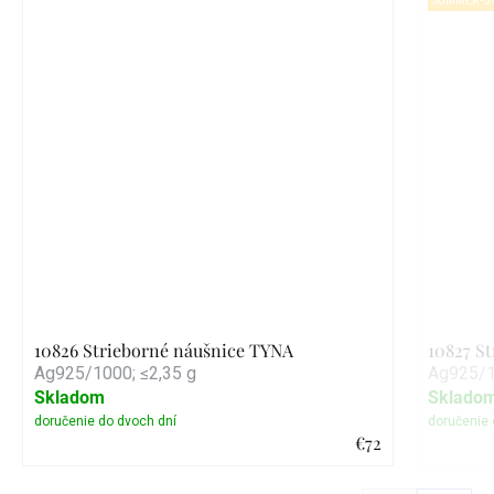
SUMMER -3
10826 Strieborné náušnice TYNA
10827 S
Ag925/1000; ≤2,35 g
Ag925/1
Skladom
Sklado
€72
Detail