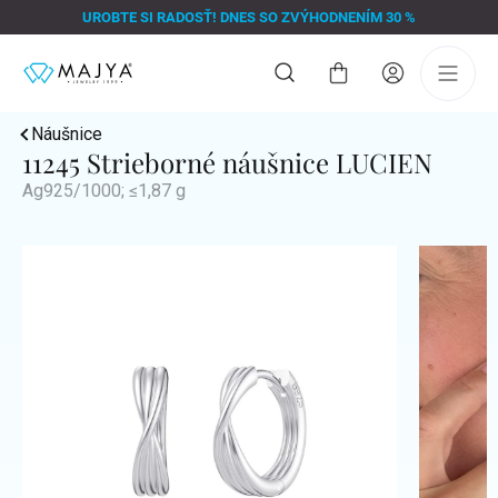
Prejsť
UROBTE SI RADOSŤ! DNES SO ZVÝHODNENÍM 30 %
na
obsah
Nákupný
košík
Náušnice
11245 Strieborné náušnice LUCIEN
Ag925/1000; ≤1,87 g