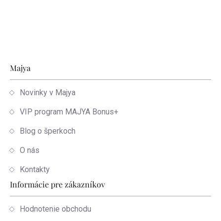
Zápätie
Majya
Novinky v Majya
VIP program MAJYA Bonus+
Blog o šperkoch
O nás
Kontakty
Informácie pre zákazníkov
Hodnotenie obchodu