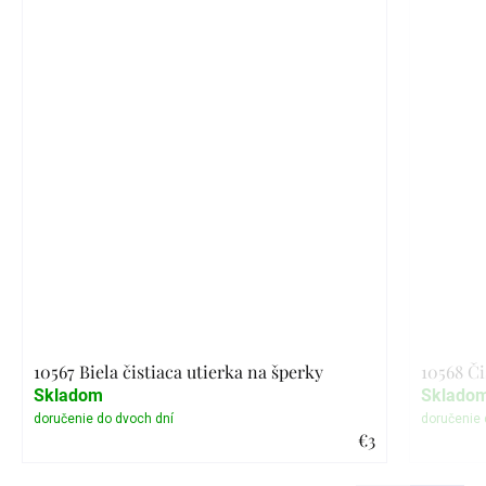
10567 Biela čistiaca utierka na šperky
10568 Či
Skladom
Sklado
€3
Detail