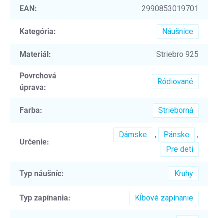
EAN
:
2990853019701
Kategória
:
Náušnice
Materiál
:
Striebro 925
Povrchová
Ródiované
úprava
:
Farba
:
Strieborná
Dámske
,
Pánske
,
Určenie
:
Pre deti
Typ náušníc
:
Kruhy
Typ zapínania
:
Kĺbové zapínanie