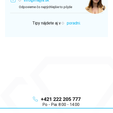
info@majya.sk
Odpovieme čo najrýchlejšie to pôjde
Tipy nájdete aj v
poradni.
+421 222 205 777
Po - Pia: 8:00 - 14:00