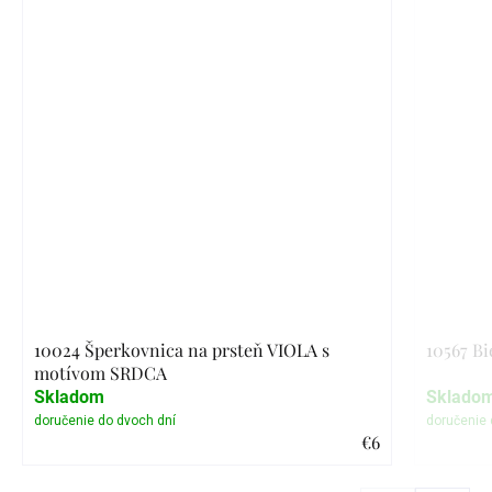
10024 Šperkovnica na prsteň VIOLA s
10567 Bi
motívom SRDCA
Skladom
Sklado
€6
Detail