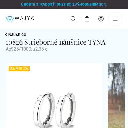
Prejsť
UROBTE SI RADOSŤ! DNES SO ZVÝHODNENÍM 30 %
na
obsah
Nákupný
košík
Náušnice
10826 Strieborné náušnice TYNA
Ag925/1000; ≤2,35 g
SUMMER -30%