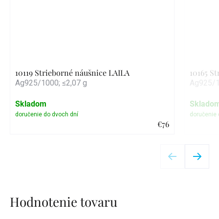
10119 Strieborné náušnice LAILA
10165 S
Ag925/1000; ≤2,07 g
Ag925/1
Skladom
Sklado
€76
Detail
Hodnotenie tovaru