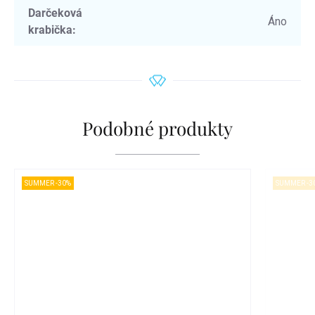
Darčeková
Áno
krabička
:
Podobné produkty
SUMMER -30%
SUMMER -3