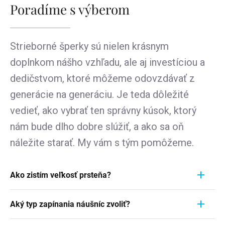
Poradíme s výberom
Strieborné šperky sú nielen krásnym
doplnkom nášho vzhľadu, ale aj investíciou a
dedičstvom, ktoré môžeme odovzdávať z
generácie na generáciu. Je teda dôležité
vedieť, ako vybrať ten správny kúsok, ktorý
nám bude dlho dobre slúžiť, a ako sa oň
náležite starať. My vám s tým pomôžeme.
Ako zistím veľkosť prsteňa?
Meranie prstienka je rýchly a jednoduchý proces.
Aký typ zapínania náušníc zvoliť?
Aby ste zistili jeho veľkosť, vezmite pravítko a
položte ho priamo na prstienok, ktorý momentálne
Pri výbere typu zapínania náušníc zvážte