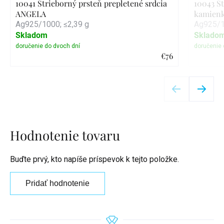
10041 Strieborný prsteň prepletené srdcia
10043 St
ANGELA
kamien
Ag925/1000; ≤2,39 g
Ag925/1
Skladom
Sklado
€76
Detail
Hodnotenie tovaru
Buďte prvý, kto napíše príspevok k tejto položke.
Pridať hodnotenie