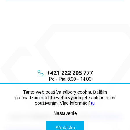
+421 222 205 777
Po - Pia: 8:00 - 14:00
Tento web používa súbory cookie. Ďalším
info
@
majya.sk
prechádzaním tohto webu vyjadrujete súhlas s ich
používaním. Viac informácií
tu
.
Nastavenie
Copyright 2026
MAJYA SK
. Všetky práva vyhradené.
Upraviť nastavenie
cookies
Súhlasím