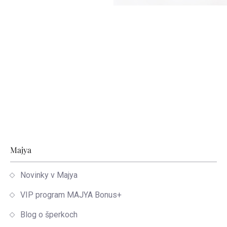
Zápätie
Majya
Novinky v Majya
VIP program MAJYA Bonus+
Blog o šperkoch