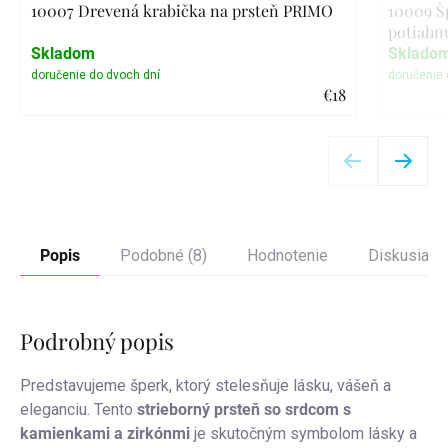
10007 Drevená krabička na prsteň PRIMO
10009 Š
potiahn
Skladom
Sklado
€18
Detail
Popis
Podobné (8)
Hodnotenie
Diskusia
Podrobný popis
Predstavujeme šperk, ktorý stelesňuje lásku, vášeň a
eleganciu. Tento
strieborný prsteň so srdcom s
kamienkami
a zirkónmi
je skutočným symbolom lásky a