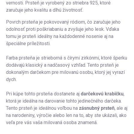
vernosti. Prsteň je vyrobený zo striebra 925, ktoré
zaručuje jeho kvalitu a dlhú životnosť.
Povrch prsteňa je pokovovaný ródiom, čo zaručuje jeho
odolnosť proti poškriabaniu a zvyšuje jeho lesk. Vďaka
tomu je prsteň ideálny na každodenné nosenie aj na
špeciálne príležitosti.
Farba prsteňa je strieborná s čírymi zirkónmi, ktoré šperku
dodávajú klasický a nadčasový vzhľad. Tento prsteň je
dokonalým darčekom pre milovanú osobu, ktorý jej vyrazí
dych.
Pri kúpe tohto prsteňa dostanete aj
darčekovú krabičku
,
ktorá je ideálna na darovanie tohto jedinečného darčeka.
Tento prsteň je ideálnou voľbou na
zásnubný prsteň
, ale aj
na narodeniny, výročie alebo len na to, aby ste ukázali, ako
veľa pre vás vaša milovaná osoba znamená.