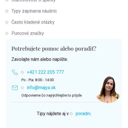
Typy zapínania náušníc
Často kladené otázky
Puncové značky
Potrebujete pomoc alebo poradiť?
Zavolajte nám alebo napíšte.
+421 222 205 777
Po - Pia: 8:00 - 14:00
info@majya.sk
Odpovieme čo najrýchlejšie to pôjde
Tipy nájdete aj v
poradni.