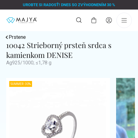
Prejsť
UROBTE SI RADOSŤ! DNES SO ZVÝHODNENÍM 30 %
na
obsah
Nákupný
košík
Prstene
10042 Strieborný prsteň srdca s
kamienkom DENISE
Ag925/1000; ≤1,78 g
SUMMER -30%