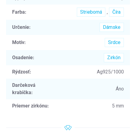
Farba
:
Strieborná
,
Číra
Určenie
:
Dámske
Motív
:
Srdce
Osadenie
:
Zirkón
Rýdzosť
:
Ag925/1000
Darčeková
Áno
krabička
:
Priemer zirkónu
:
5 mm