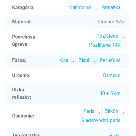
Kategória
:
Náhrdelník
,
Retiazka
Materiál
:
Striebro 925
Pozlátené
,
Povrchová
úprava
:
Pozlátené 14K
Farba
:
Číra
,
Zlatá
,
Perleťová
Určenie
:
Dámske
Dĺžka
40 + 5 cm
retiazky
:
Perla
,
Zirkón
,
Osadenie
:
Sladkovodná perla
Typ retiazky
:
Pearl