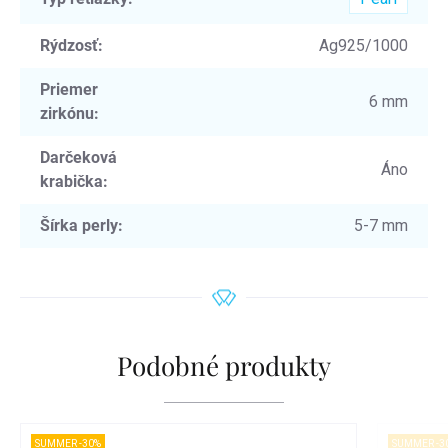
Rýdzosť
:
Ag925/1000
Priemer
6 mm
zirkónu
:
Darčeková
Áno
krabička
:
Šírka perly
:
5-7 mm
Podobné produkty
SUMMER -30%
SUMMER -3