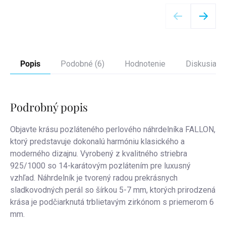
Detail
Popis
Podobné (6)
Hodnotenie
Diskusia
Podrobný popis
Objavte krásu pozláteného perlového náhrdelníka FALLON,
ktorý predstavuje dokonalú harmóniu klasického a
moderného dizajnu. Vyrobený z kvalitného striebra
925/1000 so 14-karátovým pozlátením pre luxusný
vzhľad. Náhrdelník je tvorený radou prekrásnych
sladkovodných perál so šírkou 5-7 mm, ktorých prirodzená
krása je podčiarknutá trblietavým zirkónom s priemerom 6
mm.