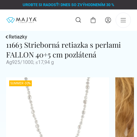
Prejsť
UROBTE SI RADOSŤ! DNES SO ZVÝHODNENÍM 30 %
na
obsah
Nákupný
košík
Retiazky
11663 Strieborná retiazka s perlami
FALLON 40+5 cm pozlátená
Ag925/1000; ≤17,94 g
SUMMER -30%