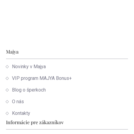
Zápätie
Majya
Novinky v Majya
VIP program MAJYA Bonus+
Blog o šperkoch
O nás
Kontakty
Informácie pre zákazníkov