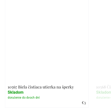
10567 Biela čistiaca utierka na šperky
10568 Či
Skladom
Sklado
€3