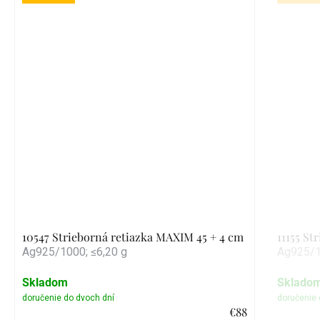
10547 Strieborná retiazka MAXIM 45 + 4 cm
11155 St
Ag925/1000; ≤6,20 g
Ag925/1
Skladom
Sklado
€88