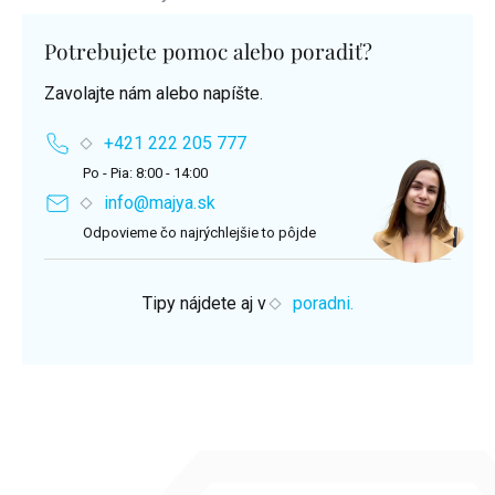
Potrebujete pomoc alebo poradiť?
Zavolajte nám alebo napíšte.
+421 222 205 777
Po - Pia: 8:00 - 14:00
info@majya.sk
Odpovieme čo najrýchlejšie to pôjde
Tipy nájdete aj v
poradni.