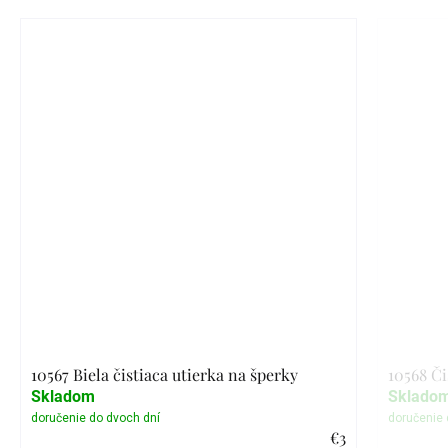
10567 Biela čistiaca utierka na šperky
10568 Či
Skladom
Sklado
€3