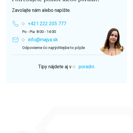
Zavolajte nám alebo napíšte.
+421 222 205 777
Po - Pia: 8:00 - 14:00
info@majya.sk
Odpovieme čo najrýchlejšie to pôjde
Tipy nájdete aj v
poradni.