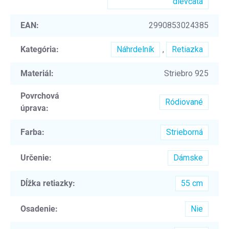
dievčatá
EAN
:
2990853024385
Kategória
:
Náhrdelník
,
Retiazka
Materiál
:
Striebro 925
Povrchová
Ródiované
úprava
:
Farba
:
Strieborná
Určenie
:
Dámske
Dĺžka retiazky
:
55 cm
Osadenie
:
Nie