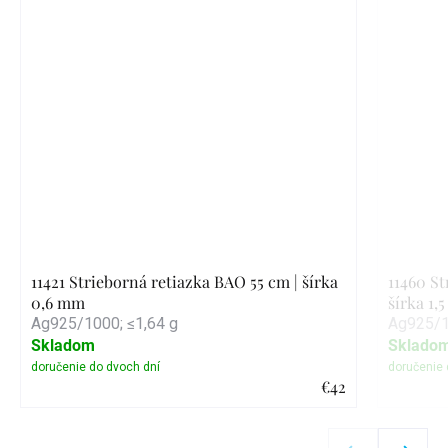
11421 Strieborná retiazka BAO 55 cm | šírka
11460 St
0,6 mm
šírka 1,
Ag925/1000; ≤1,64 g
Ag925/1
Skladom
Sklado
€42
Detail