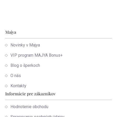
Zápätie
Majya
Novinky v Majya
VIP program MAJYA Bonus+
Blog o šperkoch
O nás
Kontakty
Informácie pre zákazníkov
Hodnotenie obchodu
Spracovanie osobných údajov