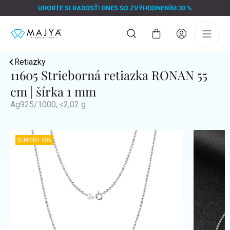
Prejsť
UROBTE SI RADOSŤ! DNES SO ZVÝHODNENÍM 30 %
na
obsah
Nákupný
košík
Retiazky
11605 Strieborná retiazka RONAN 55
cm | šírka 1 mm
Ag925/1000; ≤2,02 g
SUMMER -30%