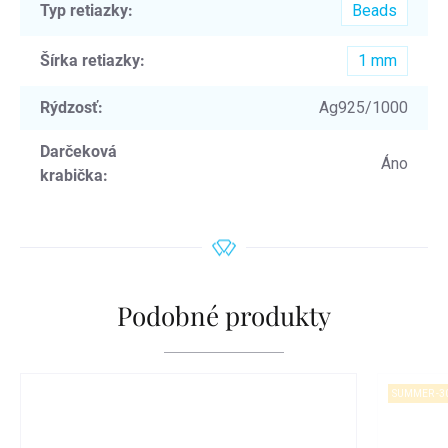
Typ retiazky
:
Beads
Šírka retiazky
:
1 mm
Rýdzosť
:
Ag925/1000
Darčeková
Áno
krabička
:
Podobné produkty
SUMMER -3