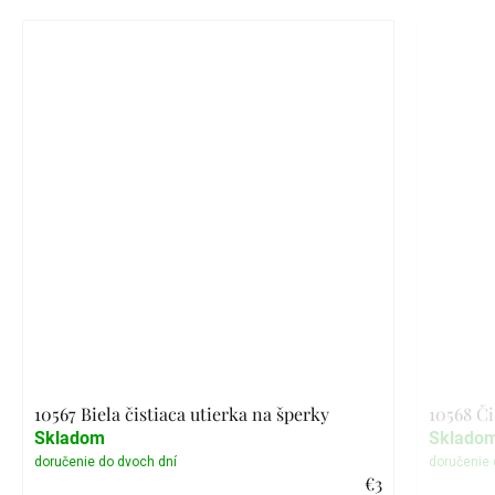
10567 Biela čistiaca utierka na šperky
10568 Či
Skladom
Sklado
€3