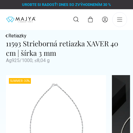
Prejsť
UROBTE SI RADOSŤ! DNES SO ZVÝHODNENÍM 30 %
na
obsah
Nákupný
košík
Retiazky
11593 Strieborná retiazka XAVER 40
cm | šírka 3 mm
Ag925/1000; ≤8,04 g
SUMMER -30%