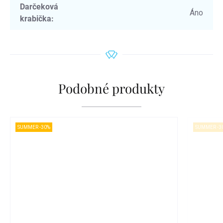
Darčeková
Áno
krabička
:
Podobné produkty
SUMMER -30%
SUMMER -3