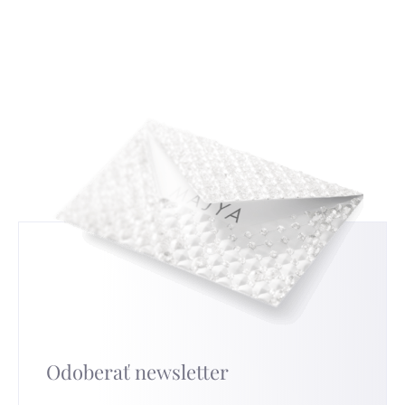
s tradičným českým zlatníctvom a
uvádět nemusíte, ale když nám ho sdělíte,
strieborníctvom. Zistíte, ako čítať a interpretovať
budeme moc rádi a pomůže nám to ve zlepšování
tieto značky, a tým získate nový pohľad na
našich služeb. Pro nejrychlejší výměnu přejděte na
strieborné šperky, ktoré nosíte.
túto stránku
.
Odoberať newsletter