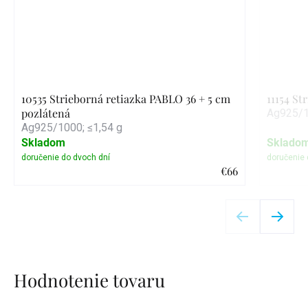
10535 Strieborná retiazka PABLO 36 + 5 cm
11154 St
pozlátená
Ag925/1
Ag925/1000; ≤1,54 g
Skladom
Sklado
€66
Detail
Hodnotenie tovaru