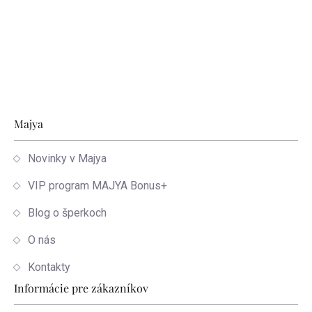
Zápätie
Majya
Novinky v Majya
VIP program MAJYA Bonus+
Blog o šperkoch
O nás
Kontakty
Informácie pre zákazníkov