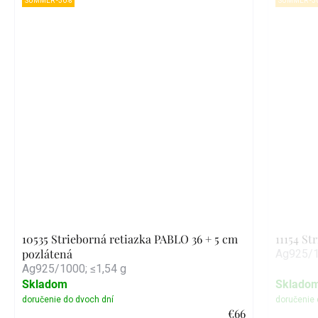
SUMMER -30%
SUMMER -3
10535 Strieborná retiazka PABLO 36 + 5 cm
11154 St
pozlátená
Ag925/1
Ag925/1000; ≤1,54 g
Skladom
Sklado
€66