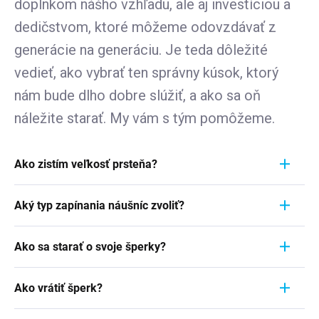
doplnkom nášho vzhľadu, ale aj investíciou a
dedičstvom, ktoré môžeme odovzdávať z
generácie na generáciu. Je teda dôležité
vedieť, ako vybrať ten správny kúsok, ktorý
nám bude dlho dobre slúžiť, a ako sa oň
náležite starať. My vám s tým pomôžeme.
Ako zistím veľkosť prsteňa?
Meranie prstienka je rýchly a jednoduchý proces.
Aký typ zapínania náušníc zvoliť?
Aby ste zistili jeho veľkosť, vezmite pravítko a
položte ho priamo na prstienok, ktorý momentálne
Pri výbere typu zapínania náušníc zvážte
nosíte. Dôležité je zamerať sa na jeho VNÚTORNÝ
Ako sa starať o svoje šperky?
pohodlie, bezpečnosť a štýl náušníc. Strieborné
priemer - teda vzdialenosť od jednej vnútornej
náušnice zvyčajne majú klasické háčiky, ktoré sú
Šperky sú nielen výrazom osobného štýlu a
hrany k druhej. Ak napríklad nameriate 1,7 cm,
jednoduché a pohodlné. Náušnice s pevným
Ako vrátiť šperk?
vkusu, ale často aj symbolom významnej životnej
znamená to, že vaša veľkosť prstienka je 7.
zavesením sú bezpečnejšie, ale môžu byť menej
udalosti. Či už sa jedná o náušnice zdedené po
Podrobnosti
tu v článku
.
Chceme vám vyjsť v ústrety a nad rámec zákona