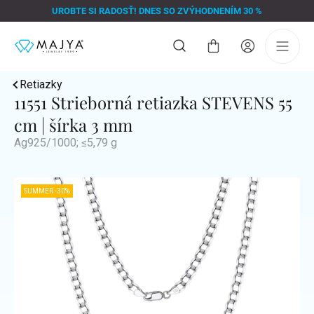
Prejsť
UROBTE SI RADOSŤ! DNES SO ZVÝHODNENÍM 30 %
na
obsah
Nákupný
košík
Retiazky
11551 Strieborná retiazka STEVENS 55
cm | šírka 3 mm
Ag925/1000; ≤5,79 g
SUMMER -30%