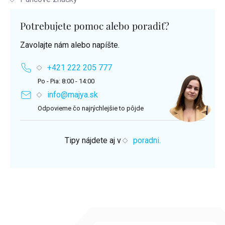
Potrebujete pomoc alebo poradiť?
Zavolajte nám alebo napíšte.
+421 222 205 777
Po - Pia: 8:00 - 14:00
info@majya.sk
Odpovieme čo najrýchlejšie to pôjde
Tipy nájdete aj v
poradni.