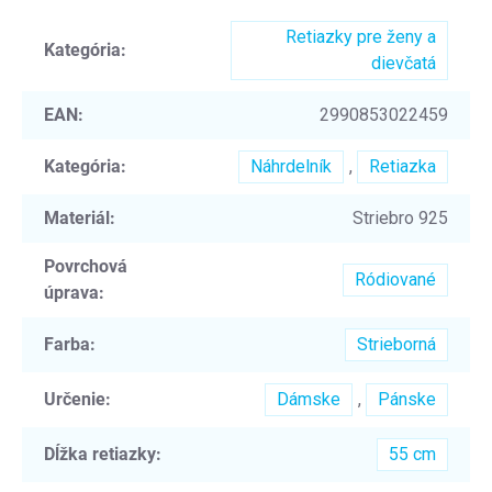
Retiazky pre ženy a
Kategória
:
dievčatá
EAN
:
2990853022459
Kategória
:
Náhrdelník
,
Retiazka
Materiál
:
Striebro 925
Povrchová
Ródiované
úprava
:
Farba
:
Strieborná
Určenie
:
Dámske
,
Pánske
Dĺžka retiazky
:
55 cm