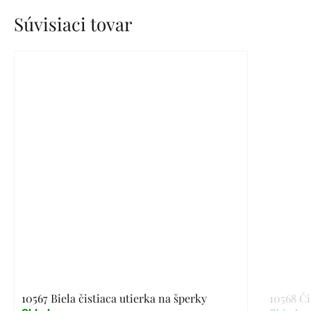
Súvisiaci tovar
10567 Biela čistiaca utierka na šperky
10568 Či