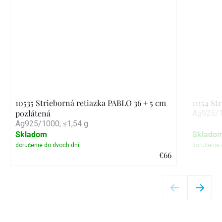
10535 Strieborná retiazka PABLO 36 + 5 cm
11154 St
pozlátená
Ag925/1
Ag925/1000; ≤1,54 g
Skladom
Sklado
€66
Detail