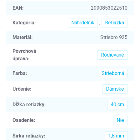
EAN
:
2990853022510
Kategória
:
Náhrdelník
,
Retiazka
Materiál
:
Striebro 925
Povrchová
Ródiované
úprava
:
Farba
:
Strieborná
Určenie
:
Dámske
Dĺžka retiazky
:
40 cm
Osadenie
:
Nie
Šírka retiazky
:
1,8 mm