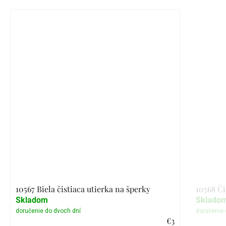
10567 Biela čistiaca utierka na šperky
10568 Či
Skladom
Sklado
€3