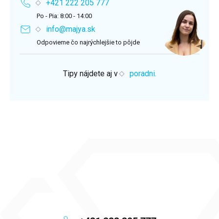
+421 222 205 777
Po - Pia: 8:00 - 14:00
info@majya.sk
Odpovieme čo najrýchlejšie to pôjde
Tipy nájdete aj v
poradni.