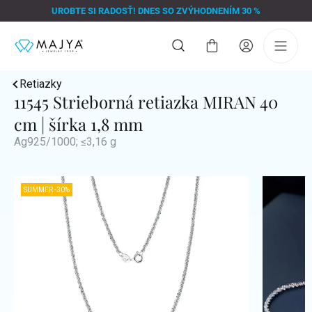
Prejsť
UROBTE SI RADOSŤ! DNES SO ZVÝHODNENÍM 30 %
na
obsah
Nákupný
košík
Retiazky
11545 Strieborná retiazka MIRAN 40
cm | šírka 1,8 mm
Ag925/1000; ≤3,16 g
SUMMER -30%