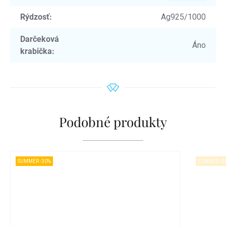
Rýdzosť
:
Ag925/1000
Darčeková
Áno
krabička
:
Podobné produkty
SUMMER -30%
SUMMER -3