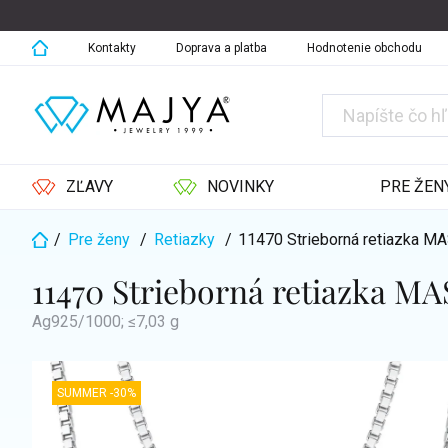
Prejsť
na
obsah
Kontakty
Doprava a platba
Hodnotenie obchodu
ZĽAVY
NOVINKY
PRE ŽEN
/
Pre ženy
/
Retiazky
/
11470 Strieborná retiazka M
Domov
11470 Strieborná retiazka MA
Ag925/1000; ≤7,03 g
SUMMER -30%