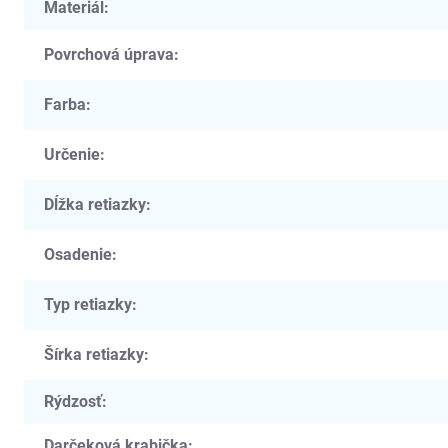
Materiál
:
Povrchová úprava
:
Farba
:
Určenie
:
Dĺžka retiazky
:
Osadenie
:
Typ retiazky
:
Šírka retiazky
:
Rýdzosť
:
Darčeková krabička
: