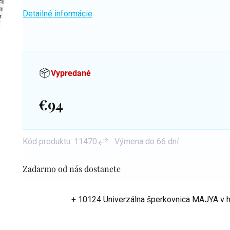
Detailné informácie
Vypredané
€94
Jednotková
cena:
Kód produktu:
11470
Výmena do 66 dní
Zadarmo od nás dostanete
+ 10124 Univerzálna šperkovnica MAJYA
v 