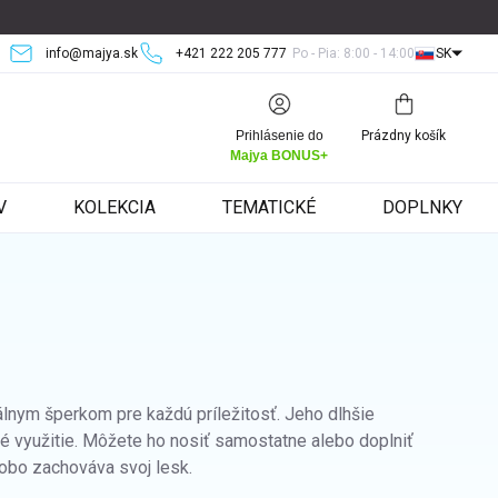
info@majya.sk
+421 222 205 777
Po - Pia: 8:00 - 14:00
SK
Nákupný
Prihlásenie do
Prázdny košík
košík
Majya BONUS+
V
KOLEKCIA
TEMATICKÉ
DOPLNKY
lnym šperkom pre každú príležitosť. Jeho dlhšie
é využitie. Môžete ho nosiť samostatne alebo doplniť
obo zachováva svoj lesk.