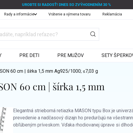
UROBTE SI RADOSŤ! DNES SO ZVÝHODNENÍM 30 %
Rady a informácie
Vrátenie a výmena tovaru
Reklamácia
Y
PRE DETI
PRE MUŽOV
SETY ŠPERKO
ASON 60 cm | šírka 1,5 mm
Ag925/1000; ≤7,03 g
SON 60 cm | šírka 1,5 mm
Elegantná strieborná retiazka MASON typu Box je univerzá
prevedenie a nadčasový dizajn ho predurčujú na všestrann
obľúbeným príveskom. Vďaka rhodiovanej úprave si dlhod