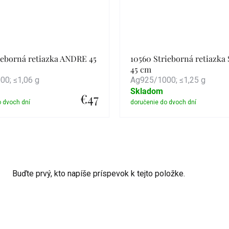
ieborná retiazka ANDRE 45
10560 Strieborná retiazk
45 cm
0; ≤1,06 g
Ag925/1000; ≤1,25 g
Skladom
€47
Detail
Detail
Buďte prvý, kto napíše príspevok k tejto položke.