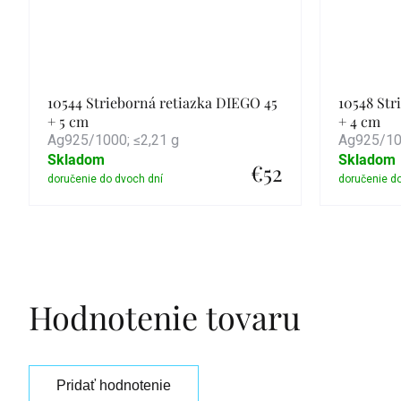
10544 Strieborná retiazka DIEGO 45
10548 Str
+ 5 cm
+ 4 cm
Ag925/1000; ≤2,21 g
Ag925/100
Skladom
Skladom
€52
Detail
Hodnotenie tovaru
Pridať hodnotenie