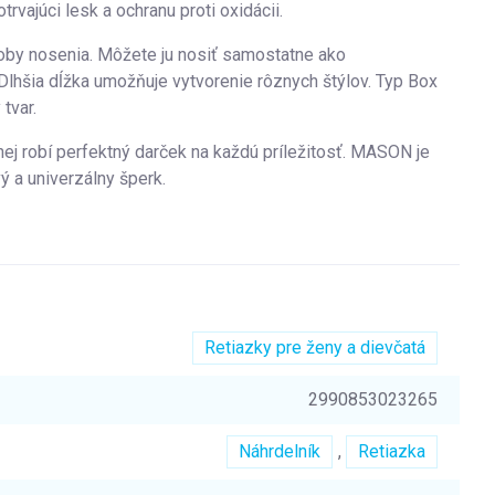
rvajúci lesk a ochranu proti oxidácii.
soby nosenia. Môžete ju nosiť samostatne ako
Dlhšia dĺžka umožňuje vytvorenie rôznych štýlov. Typ Box
tvar.
nej robí perfektný darček na každú príležitosť. MASON je
ý a univerzálny šperk.
Retiazky pre ženy a dievčatá
2990853023265
Náhrdelník
,
Retiazka