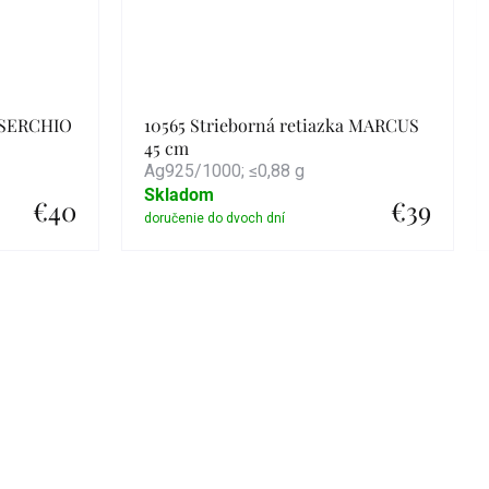
a SERCHIO
10565 Strieborná retiazka MARCUS
45 cm
Ag925/1000; ≤0,88 g
Skladom
€40
€39
Detail