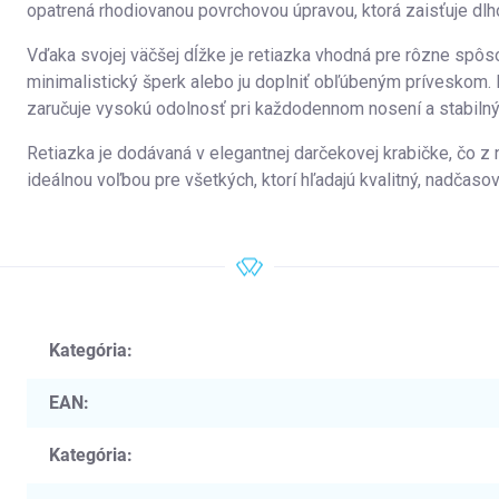
opatrená rhodiovanou povrchovou úpravou, ktorá zaisťuje dlhot
Vďaka svojej väčšej dĺžke je retiazka vhodná pre rôzne spô
minimalistický šperk alebo ju doplniť obľúbeným príveskom. 
zaručuje vysokú odolnosť pri každodennom nosení a stabilný 
Retiazka je dodávaná v elegantnej darčekovej krabičke, čo z 
ideálnou voľbou pre všetkých, ktorí hľadajú kvalitný, nadčasov
Kategória
:
EAN
:
Kategória
: