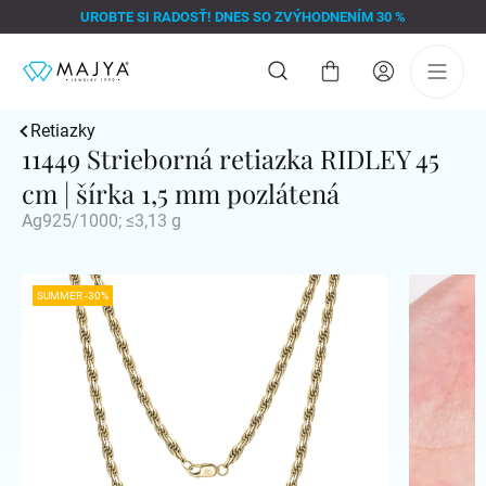
Prejsť
UROBTE SI RADOSŤ! DNES SO ZVÝHODNENÍM 30 %
na
obsah
Nákupný
košík
Retiazky
11449 Strieborná retiazka RIDLEY 45
cm | šírka 1,5 mm pozlátená
Ag925/1000; ≤3,13 g
SUMMER -30%