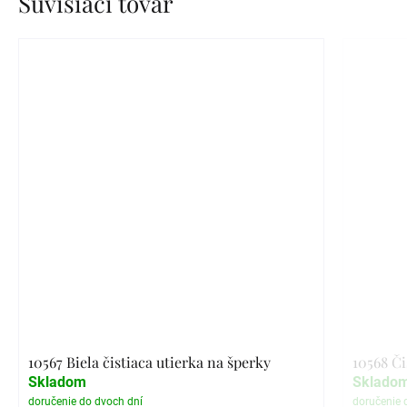
Súvisiaci tovar
10567 Biela čistiaca utierka na šperky
10568 Či
Skladom
Sklado