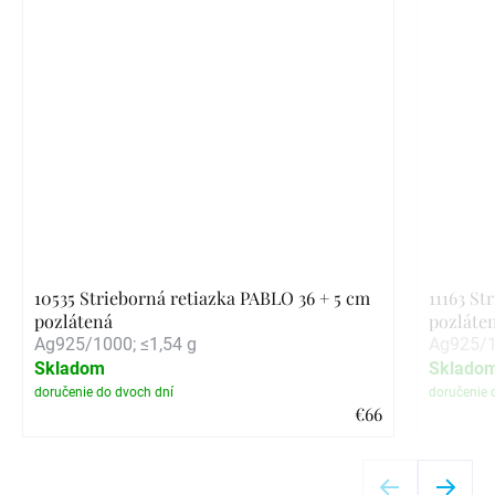
10535 Strieborná retiazka PABLO 36 + 5 cm
11163 S
pozlátená
pozláte
Ag925/1000; ≤1,54 g
Ag925/1
Skladom
Sklado
€66
Detail