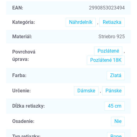
EAN
:
2990853023494
Kategória
:
Náhrdelník
,
Retiazka
Materiál
:
Striebro 925
Pozlátené
,
Povrchová
úprava
:
Pozlátené 18K
Farba
:
Zlatá
Určenie
:
Dámske
,
Pánske
Dĺžka retiazky
:
45 cm
Osadenie
:
Nie
Typ retiazky
:
Rope