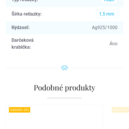
Šírka retiazky
:
1,5 mm
Rýdzosť
:
Ag925/1000
Darčeková
Áno
krabička
:
Podobné produkty
SUMMER -30%
SUMMER -3