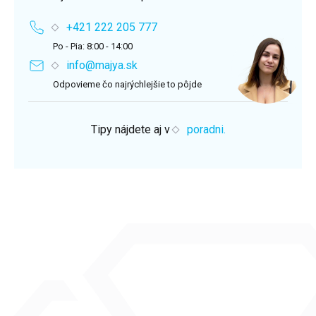
+421 222 205 777
Po - Pia: 8:00 - 14:00
info@majya.sk
Odpovieme čo najrýchlejšie to pôjde
Tipy nájdete aj v
poradni.