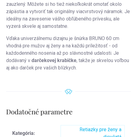
zauzlený. Môžete si ho tiež niekoľkokrát omotať okolo
zápästia a vytvoriť tak originálny viacvrstvový náramok. Je
ideálny na zavesenie vášho obľúbeného prívesku, ale
vyzerá skvele aj samostatne.
Vďaka univerzálnemu dizajnu je šnúrka BRUNO 60 cm
vhodná pre mužov aj ženy a na každú príležitosť - od
každodenného nosenia až po slávnostné udalosti. Je
dodávaný v
darčekovej krabičke
, takže je skvelou voľbou
aj ako darček pre vašich blízkych.
Dodatočné parametre
Retiazky pre ženy a
Kategória
:
dievčatá