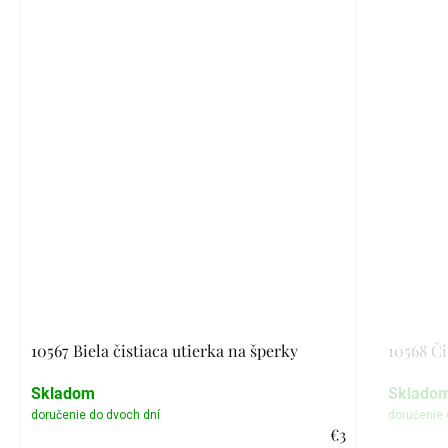
10567 Biela čistiaca utierka na šperky
10568 Či
Skladom
Sklado
€3