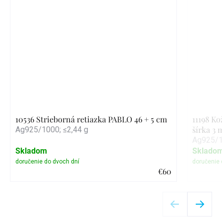
10536 Strieborná retiazka PABLO 46 + 5 cm
11198 K
šírka 3
Ag925/1000; ≤2,44 g
Ag925/1
Skladom
Sklado
€60
Detail