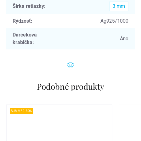
Šírka retiazky
:
3 mm
Rýdzosť
:
Ag925/1000
Darčeková
Áno
krabička
:
Podobné produkty
SUMMER -30%