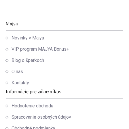
Zápätie
Majya
Novinky v Majya
VIP program MAJYA Bonus+
Blog o šperkoch
O nás
Kontakty
Informácie pre zákazníkov
Hodnotenie obchodu
Spracovanie osobných údajov
Obchodné podmienky