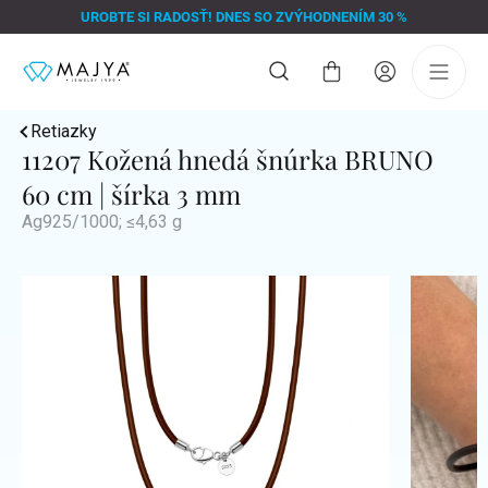
Prejsť
UROBTE SI RADOSŤ! DNES SO ZVÝHODNENÍM 30 %
na
obsah
Nákupný
košík
Retiazky
11207 Kožená hnedá šnúrka BRUNO
60 cm | šírka 3 mm
Ag925/1000; ≤4,63 g