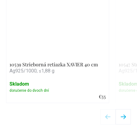
10539 Strieborná retiazka XAVIER 40 cm
10547 S
Ag925/1000; ≤1,88 g
Ag925/1
Skladom
Sklado
€55
Detail