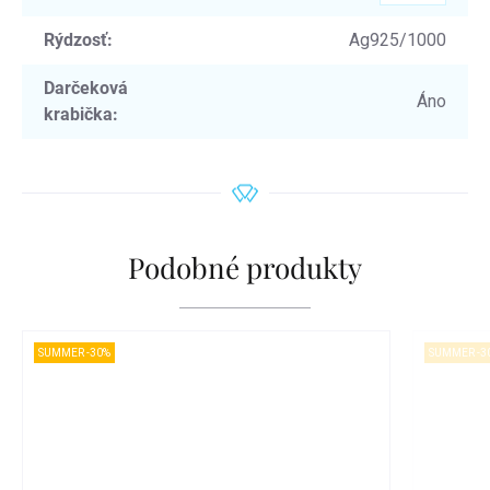
Rýdzosť
:
Ag925/1000
Darčeková
Áno
krabička
:
Podobné produkty
SUMMER -30%
SUMMER -3