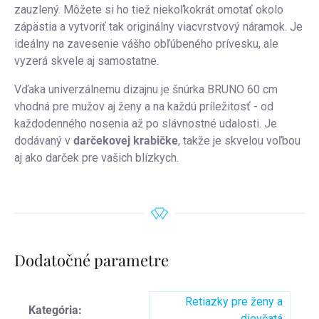
zauzlený. Môžete si ho tiež niekoľkokrát omotať okolo
zápästia a vytvoriť tak originálny viacvrstvový náramok. Je
ideálny na zavesenie vášho obľúbeného prívesku, ale
vyzerá skvele aj samostatne.
Vďaka univerzálnemu dizajnu je šnúrka BRUNO 60 cm
vhodná pre mužov aj ženy a na každú príležitosť - od
každodenného nosenia až po slávnostné udalosti. Je
dodávaný v
darčekovej krabičke
, takže je skvelou voľbou
aj ako darček pre vašich blízkych.
Dodatočné parametre
Retiazky pre ženy a
Kategória
:
dievčatá