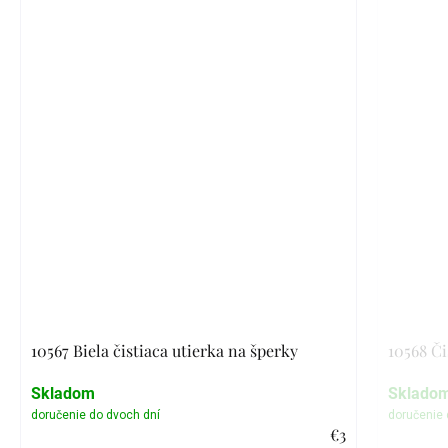
10567 Biela čistiaca utierka na šperky
10568 Či
Skladom
Sklado
€3