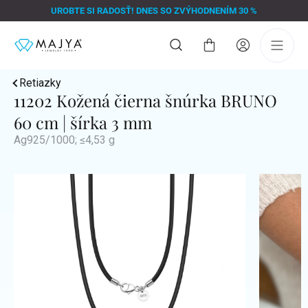
Prejsť
UROBTE SI RADOSŤ! DNES SO ZVÝHODNENÍM 30 %
na
obsah
Nákupný
košík
Retiazky
11202 Kožená čierna šnúrka BRUNO
60 cm | šírka 3 mm
Ag925/1000; ≤4,53 g