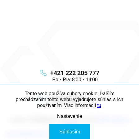
+421 222 205 777
Po - Pia: 8:00 - 14:00
Tento web používa súbory cookie. Ďalším
info
@
majya.sk
prechádzaním tohto webu vyjadrujete súhlas s ich
používaním. Viac informácií
tu
.
Nastavenie
Copyright 2026
MAJYA SK
. Všetky práva vyhradené.
Upraviť nastavenie
cookies
Súhlasím
Vytvoril Shoptet Premium