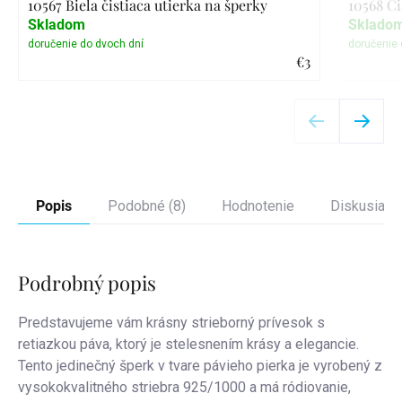
10567 Biela čistiaca utierka na šperky
10568 Či
Skladom
Sklado
€3
Detail
Popis
Podobné (8)
Hodnotenie
Diskusia
Podrobný popis
Predstavujeme vám krásny strieborný prívesok s
retiazkou páva, ktorý je stelesnením krásy a elegancie.
Tento jedinečný šperk v tvare pávieho pierka je vyrobený z
vysokokvalitného striebra 925/1000 a má ródiovanie,