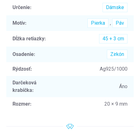
Určenie
:
Dámske
Motív
:
Pierka
,
Páv
Dĺžka retiazky
:
45 + 3 cm
Osadenie
:
Zirkón
Rýdzosť
:
Ag925/1000
Darčeková
Áno
krabička
:
Rozmer
:
20 × 9 mm