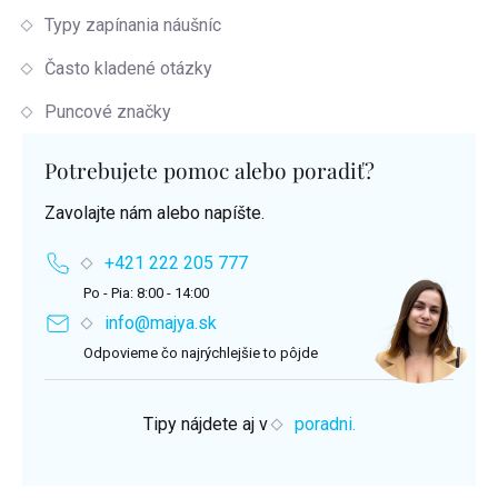
Typy zapínania náušníc
Často kladené otázky
Puncové značky
Potrebujete pomoc alebo poradiť?
Zavolajte nám alebo napíšte.
+421 222 205 777
Po - Pia: 8:00 - 14:00
info@majya.sk
Odpovieme čo najrýchlejšie to pôjde
Tipy nájdete aj v
poradni.