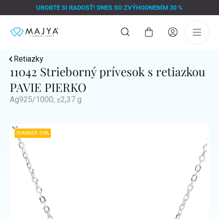
Prejsť
UROBTE SI RADOSŤ! DNES SO ZVÝHODNENÍM 30 %
na
obsah
Nákupný
košík
Retiazky
11042 Strieborný prívesok s retiazkou
PAVIE PIERKO
Ag925/1000; ≤2,37 g
SUMMER -30%