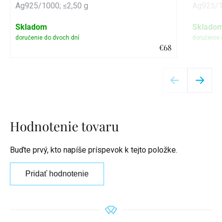
Ag925/1000; ≤2,50 g
Ag925/1
Skladom
Sklado
€68
Detail
Hodnotenie tovaru
Buďte prvý, kto napíše príspevok k tejto položke.
Pridať hodnotenie