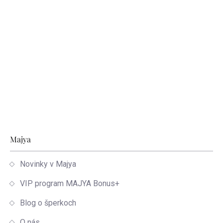
Zápätie
Majya
Novinky v Majya
VIP program MAJYA Bonus+
Blog o šperkoch
O nás