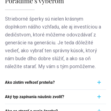
Poradíme s výberom
Strieborné šperky sú nielen krásnym
doplnkom nášho vzhľadu, ale aj investíciou a
dedičstvom, ktoré môžeme odovzdávať z
generácie na generáciu. Je teda dôležité
vedieť, ako vybrať ten správny kúsok, ktorý
nám bude dlho dobre slúžiť, a ako sa oň
náležite starať. My vám s tým pomôžeme.
Ako zistím veľkosť prsteňa?
Meranie prstienka je rýchly a jednoduchý proces.
Aký typ zapínania náušníc zvoliť?
Aby ste zistili jeho veľkosť, vezmite pravítko a
položte ho priamo na prstienok, ktorý momentálne
Pri výbere typu zapínania náušníc zvážte
nosíte. Dôležité je zamerať sa na jeho VNÚTORNÝ