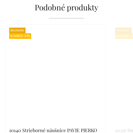
Podobné produkty
Bestseller
Bestseller
SUMMER -30%
SUMMER -3
10140 Strieborné náušnice PAVIE PIERKO
10316 S