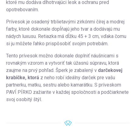
ktoré mu dodáva dlhotrvajúci lesk a ochranu pred
opotrebovaním.
Prívesok je osadený trblietavými zirkónmi čírej a modrej
farby, ktoré dokonale dopĺňajú jeho tvar a dodávajú mu
nádych luxusu. Retiazka má dĺžku 45 + 3 cm, vďaka čomu
si ju môžete ľahko prispôsobiť svojim potrebám.
Tento prívesok možno dokonale doplniť náušnicami s
rovnakým vzorom a vytvoriť tak úžasnú súpravu, ktorá
zaujme na prvý pohľad. Šperk je zabalený v
darčekovej
krabičke, ktorá
z neho robí ideálny darček pre vašu
partnerku, matku, sestru alebo kamarátku. S príveskom
PAVÍ PÍRKO zažiarite v každej spoločnosti a podčiarknete
svoj osobitý štýl.