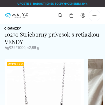
Prejsť
UROBTE SI RADOSŤ! DNES SO ZVÝHODNENÍM 30 %
na
obsah
Nákupný
košík
Retiazky
10270 Strieborný prívesok s retiazkou
VENDY
Ag925/1000; ≤2,88 g
SUMMER -30%