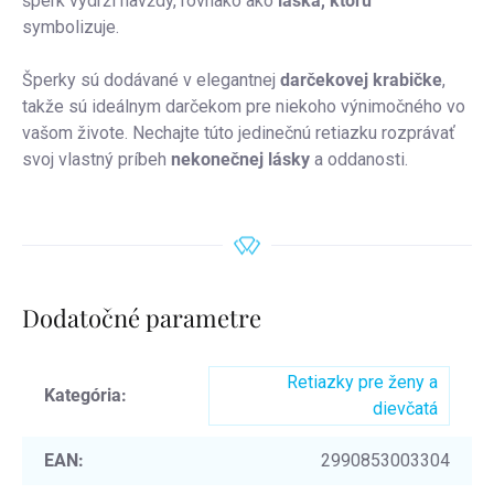
šperk vydrží navždy, rovnako ako
láska, ktorú
symbolizuje.
Šperky sú dodávané v elegantnej
darčekovej krabičke
,
takže sú ideálnym darčekom pre niekoho výnimočného vo
vašom živote. Nechajte túto jedinečnú retiazku rozprávať
svoj vlastný príbeh
nekonečnej lásky
a oddanosti.
Dodatočné parametre
Retiazky pre ženy a
Kategória
:
dievčatá
EAN
:
2990853003304