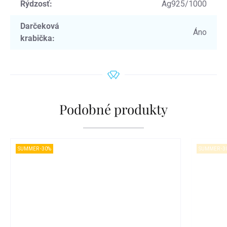
Rýdzosť
:
Ag925/1000
Darčeková
Áno
krabička
:
Podobné produkty
SUMMER -30%
SUMMER -3