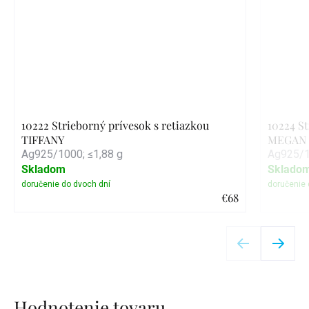
10222 Strieborný prívesok s retiazkou
10224 St
TIFFANY
MEGAN č
Ag925/1000; ≤1,88 g
Ag925/1
Skladom
Sklado
€68
Detail
Hodnotenie tovaru