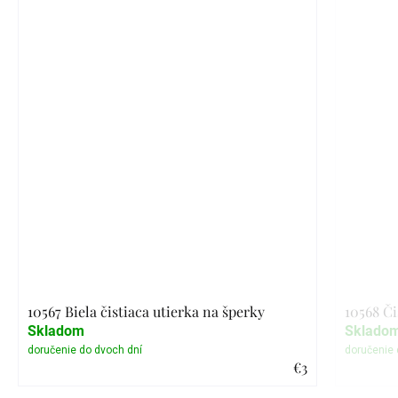
10567 Biela čistiaca utierka na šperky
10568 Či
Skladom
Sklado
€3