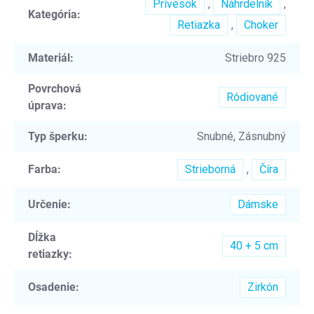
Prívesok
,
Náhrdelník
,
Kategória
:
Retiazka
,
Choker
Materiál
:
Striebro 925
Povrchová
Ródiované
úprava
:
Typ šperku
:
Snubné, Zásnubný
Farba
:
Strieborná
,
Číra
Určenie
:
Dámske
Dĺžka
40 + 5 cm
retiazky
:
Osadenie
:
Zirkón