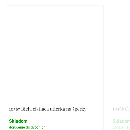
10567 Biela čistiaca utierka na šperky
10568 Či
Skladom
Sklado