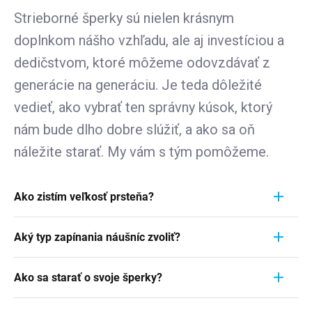
Strieborné šperky sú nielen krásnym
doplnkom nášho vzhľadu, ale aj investíciou a
dedičstvom, ktoré môžeme odovzdávať z
generácie na generáciu. Je teda dôležité
vedieť, ako vybrať ten správny kúsok, ktorý
nám bude dlho dobre slúžiť, a ako sa oň
náležite starať. My vám s tým pomôžeme.
Ako zistím veľkosť prsteňa?
Meranie prstienka je rýchly a jednoduchý proces.
Aký typ zapínania náušníc zvoliť?
Aby ste zistili jeho veľkosť, vezmite pravítko a
položte ho priamo na prstienok, ktorý momentálne
Pri výbere typu zapínania náušníc zvážte
nosíte. Dôležité je zamerať sa na jeho VNÚTORNÝ
Ako sa starať o svoje šperky?
pohodlie, bezpečnosť a štýl náušníc. Strieborné
priemer - teda vzdialenosť od jednej vnútornej
náušnice zvyčajne majú klasické háčiky, ktoré sú
Šperky sú nielen výrazom osobného štýlu a
hrany k druhej. Ak napríklad nameriate 1,7 cm,