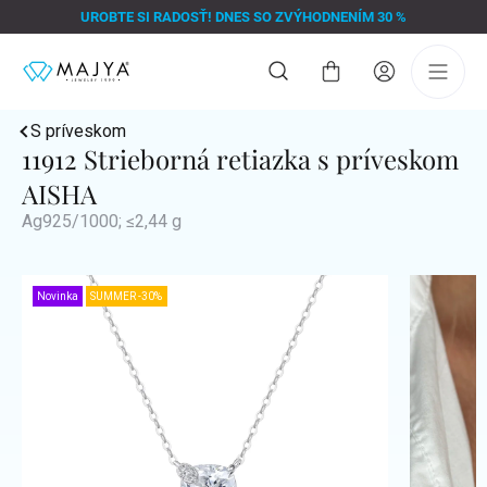
Prejsť
UROBTE SI RADOSŤ! DNES SO ZVÝHODNENÍM 30 %
na
obsah
Nákupný
košík
S príveskom
11912 Strieborná retiazka s príveskom
AISHA
Ag925/1000; ≤2,44 g
Novinka
SUMMER -30%