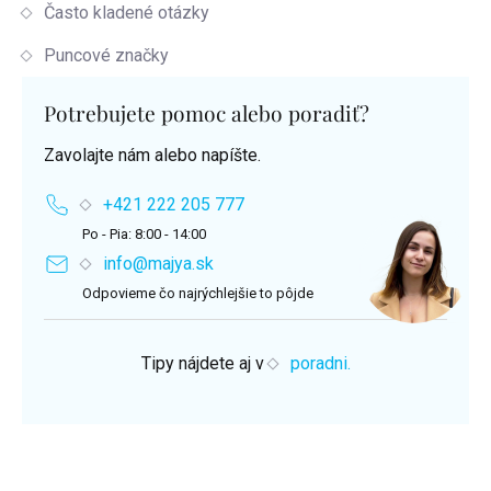
Často kladené otázky
Puncové značky
Potrebujete pomoc alebo poradiť?
Zavolajte nám alebo napíšte.
+421 222 205 777
Po - Pia: 8:00 - 14:00
info@majya.sk
Odpovieme čo najrýchlejšie to pôjde
Tipy nájdete aj v
poradni.