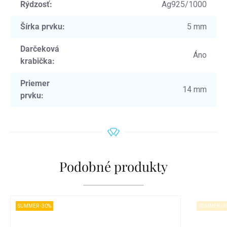
Rýdzosť
:
Ag925/1000
Šírka prvku
:
5 mm
Darčeková
Áno
krabička
:
Priemer
14 mm
prvku
:
Podobné produkty
SUMMER -30%
SUMMER -3