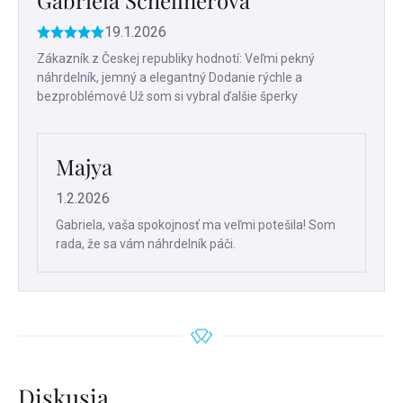
Gabriela Schellnerová
19.1.2026
Hodnotenie
produktu
Zákazník z Českej republiky hodnotí: Veľmi pekný
je
náhrdelník, jemný a elegantný Dodanie rýchle a
5
bezproblémové Už som si vybral ďalšie šperky
z
5
hviezdičiek.
Majya
1.2.2026
Gabriela, vaša spokojnosť ma veľmi potešila! Som
rada, že sa vám náhrdelník páči.
Diskusia