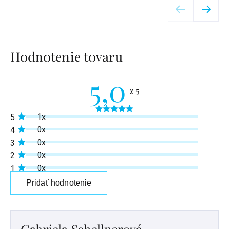
Hodnotenie tovaru
5,0
Priemerné
1x
5
hodnotenie
produktu
0x
4
je
0x
3
5,0
z
0x
2
5
0x
1
hviezdičiek.
Pridať hodnotenie
Výpis
hodnotení