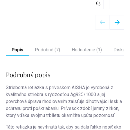
€3
Detail
Popis
Podobné (7)
Hodnotenie (1)
Diskusi
Podrobný popis
Strieborná retiazka s príveskom AISHA je vyrobená z
kvalitného striebra s rýdzosťou Ag925/1000 a jej
povrchová úprava rhodiovaním zaisťuje dlhotrvajúci lesk a
ochranu proti poškriabaniu. Prívesok zdobí jemný zirkón,
ktorý vďaka svojmu trblietu okamžite upúta pozornosť.
Táto retiazka je navrhnutá tak, aby sa dala ľahko nosiť ako