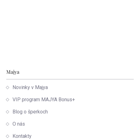
Zápätie
Majya
Novinky v Majya
VIP program MAJYA Bonus+
Blog o šperkoch
O nás
Kontakty