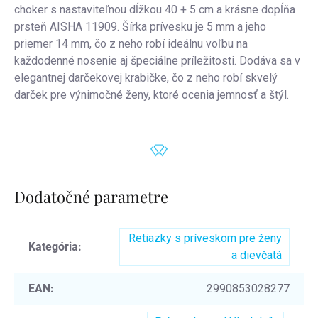
choker s nastaviteľnou dĺžkou 40 + 5 cm a krásne dopĺňa
prsteň AISHA 11909. Šírka prívesku je 5 mm a jeho
priemer 14 mm, čo z neho robí ideálnu voľbu na
každodenné nosenie aj špeciálne príležitosti. Dodáva sa v
elegantnej darčekovej krabičke, čo z neho robí skvelý
darček pre výnimočné ženy, ktoré ocenia jemnosť a štýl.
Dodatočné parametre
Retiazky s príveskom pre ženy
Kategória
:
a dievčatá
EAN
:
2990853028277