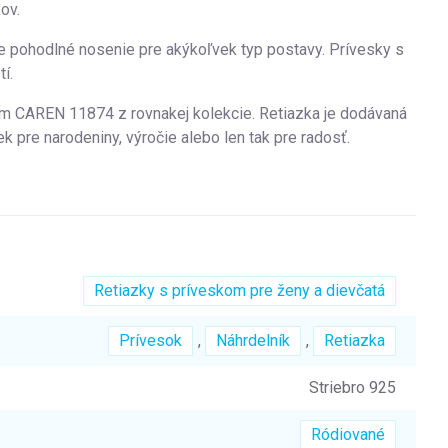
ov.
e pohodlné nosenie pre akýkoľvek typ postavy. Prívesky s
í.
m CAREN 11874 z rovnakej kolekcie. Retiazka je dodávaná
ek pre narodeniny, výročie alebo len tak pre radosť.
Retiazky s príveskom pre ženy a dievčatá
Prívesok
,
Náhrdelník
,
Retiazka
Striebro 925
Ródiované