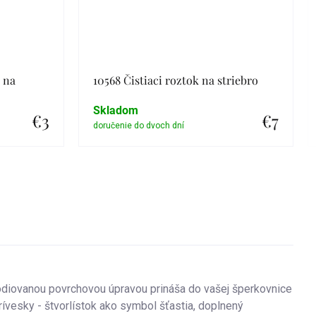
a na
10568 Čistiaci roztok na striebro
Skladom
€3
€7
Detail
diovanou povrchovou úpravou prináša do vašej šperkovnice
ívesky - štvorlístok ako symbol šťastia, doplnený