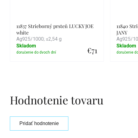
11837 Strieborný prsteň LUCKY JOE
11840 St
white
JANY
Ag925/1000; ≤2,54 g
Ag925/100
Skladom
Skladom
€71
Detail
Hodnotenie tovaru
Pridať hodnotenie