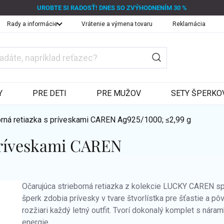
UROBTE SI RADOSŤ! DNES SO ZVÝHODNENÍM 30 %
Rady a informácie
Vrátenie a výmena tovaru
Reklamácia
Y
PRE DETI
PRE MUŽOV
SETY ŠPERKO
orná retiazka s príveskami CAREN
Ag925/1000; ≤2,99 g
 príveskami CAREN
Očarujúca strieborná retiazka z kolekcie LUCKY CAREN spá
šperk zdobia prívesky v tvare štvorlístka pre šťastie a pô
rozžiari každý letný outfit. Tvorí dokonalý komplet s ná
energie.