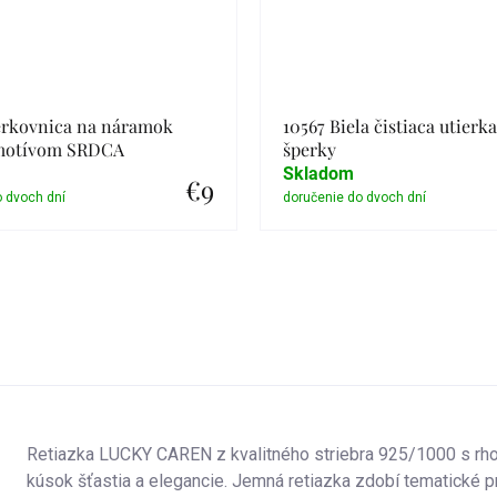
erkovnica na náramok
10567 Biela čistiaca utierk
motívom SRDCA
šperky
Skladom
€9
Detail
Detail
Retiazka LUCKY CAREN z kvalitného striebra 925/1000 s rho
kúsok šťastia a elegancie. Jemná retiazka zdobí tematické pr