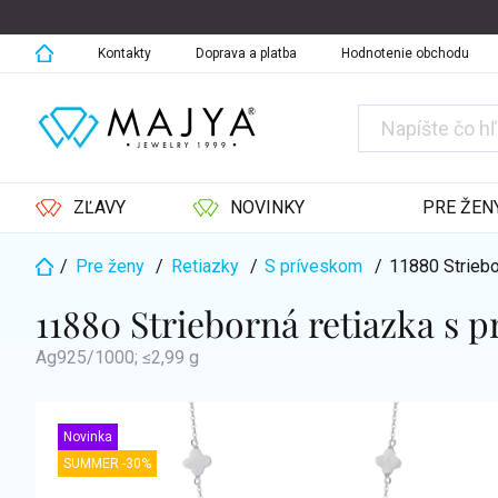
Prejsť
na
obsah
Kontakty
Doprava a platba
Hodnotenie obchodu
ZĽAVY
NOVINKY
PRE ŽEN
/
Pre ženy
/
Retiazky
/
S príveskom
/
11880 Strieb
Domov
11880 Strieborná retiazka s
Ag925/1000; ≤2,99 g
Novinka
SUMMER -30%