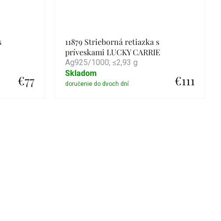
s
11879 Strieborná retiazka s
príveskami LUCKY CARRIE
Ag925/1000; ≤2,93 g
Skladom
€77
€111
Detail