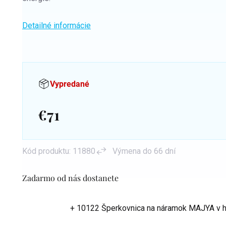
Detailné informácie
Vypredané
€71
Jednotková
cena:
Kód produktu:
11880
Výmena do 66 dní
Zadarmo od nás dostanete
+ 10122 Šperkovnica na náramok MAJYA
v 