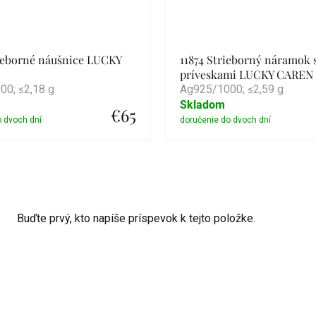
rieborné náušnice LUCKY
11874 Strieborný náramok 
príveskami LUCKY CAREN
0; ≤2,18 g
Ag925/1000; ≤2,59 g
Skladom
€65
Detail
Detail
Buďte prvý, kto napíše príspevok k tejto položke.