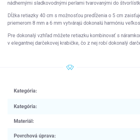
nádhernými sladkovodnými perlami tvarovanými do štvorlístk
Dĺžka retiazky 40 cm s možnosťou predĺženia o 5 cm zaisťuj
priemerom 8 mm a 6 mm vytvárajú dokonalú harmóniu veľkost
Pre dokonalý vzhľad môžete retiazku kombinovať s náramko
v elegantnej darčekovej krabičke, čo z nej robí dokonalý darč
Kategória
:
Kategória
:
Materiál
:
Povrchová úprava
: