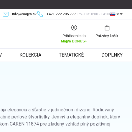
info@majya.sk
+421 222 205 777
Po - Pia: 8:00 - 14:00
SK
Nákupný
Prihlásenie do
Prázdny košík
košík
Majya BONUS+
V
KOLEKCIA
TEMATICKÉ
DOPLNKY
ja eleganciu a šťastie v jedinečnom dizajne. Ródiovaný
vabné perlové štvorlístky. Jemný a elegantný doplnok, ktorý
ramkom CAREN 11874 pre zladený vzhľad plný pozitívnej