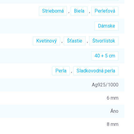
Strieborná
,
Biela
,
Perleťová
Dámske
Kvetinový
,
Šťastie
,
Štvorlístok
40 + 5 cm
Perla
,
Sladkovodná perla
Ag925/1000
6 mm
Áno
8 mm