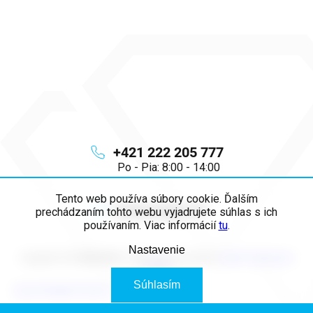
+421 222 205 777
Po - Pia: 8:00 - 14:00
Tento web používa súbory cookie. Ďalším
info
@
majya.sk
prechádzaním tohto webu vyjadrujete súhlas s ich
používaním. Viac informácií
tu
.
Nastavenie
Copyright 2026
MAJYA SK
. Všetky práva vyhradené.
Upraviť nastavenie
cookies
Súhlasím
Vytvoril Shoptet Premium