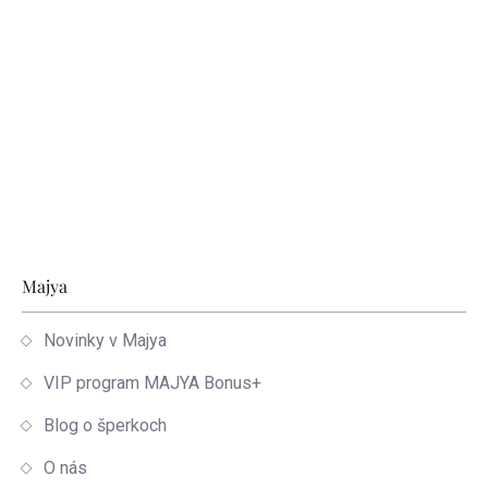
Zápätie
Majya
Novinky v Majya
VIP program MAJYA Bonus+
Blog o šperkoch
O nás