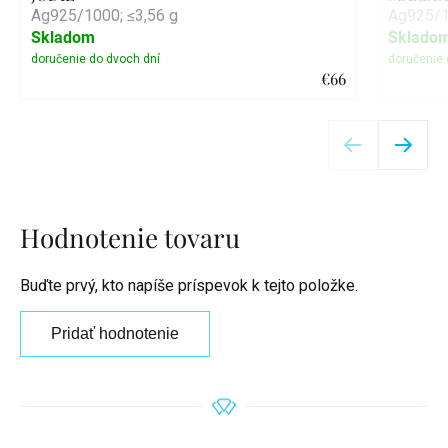
Ag925/1000; ≤3,56 g
Ag925/1
Skladom
Sklado
€66
Detail
Hodnotenie tovaru
Buďte prvý, kto napíše príspevok k tejto položke.
Pridať hodnotenie