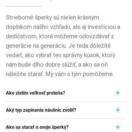
Strieborné šperky sú nielen krásnym
doplnkom nášho vzhľadu, ale aj investíciou a
dedičstvom, ktoré môžeme odovzdávať z
generácie na generáciu. Je teda dôležité
vedieť, ako vybrať ten správny kúsok, ktorý
nám bude dlho dobre slúžiť, a ako sa oň
náležite starať. My vám s tým pomôžeme.
Ako zistím veľkosť prsteňa?
Meranie prstienka je rýchly a jednoduchý proces.
Aký typ zapínania náušníc zvoliť?
Aby ste zistili jeho veľkosť, vezmite pravítko a
položte ho priamo na prstienok, ktorý momentálne
Pri výbere typu zapínania náušníc zvážte
nosíte. Dôležité je zamerať sa na jeho VNÚTORNÝ
Ako sa starať o svoje šperky?
pohodlie, bezpečnosť a štýl náušníc. Strieborné