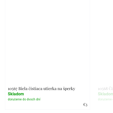
10567 Biela čistiaca utierka na šperky
10568 Či
Skladom
Sklado
€3