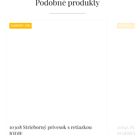
Podobné produkty
SUMMER -30%
SUMMER -3
10308 Strieborný prívesok s retiazkou
10645 St
JODIE
MARBE