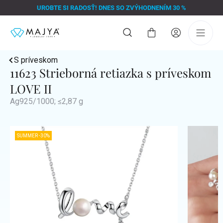
Prejsť
UROBTE SI RADOSŤ! DNES SO ZVÝHODNENÍM 30 %
na
obsah
Nákupný
košík
S príveskom
11623 Strieborná retiazka s príveskom
LOVE II
Ag925/1000; ≤2,87 g
SUMMER -30%