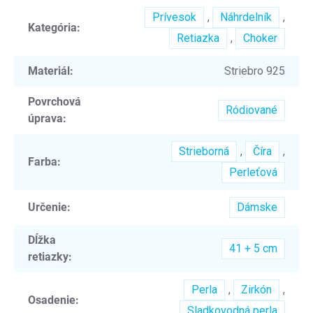
Prívesok
,
Náhrdelník
,
Kategória
:
Retiazka
,
Choker
Materiál
:
Striebro 925
Povrchová
Ródiované
úprava
:
Strieborná
,
Číra
,
Farba
:
Perleťová
Určenie
:
Dámske
Dĺžka
41 + 5 cm
retiazky
:
Perla
,
Zirkón
,
Osadenie
:
Sladkovodná perla