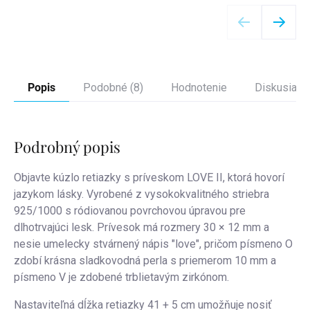
Detail
Popis
Podobné (8)
Hodnotenie
Diskusia
Podrobný popis
Objavte kúzlo retiazky s príveskom LOVE II, ktorá hovorí
jazykom lásky. Vyrobené z vysokokvalitného striebra
925/1000 s ródiovanou povrchovou úpravou pre
dlhotrvajúci lesk. Prívesok má rozmery 30 × 12 mm a
nesie umelecky stvárnený nápis "love", pričom písmeno O
zdobí krásna sladkovodná perla s priemerom 10 mm a
písmeno V je zdobené trblietavým zirkónom.
Nastaviteľná dĺžka retiazky 41 + 5 cm umožňuje nosiť