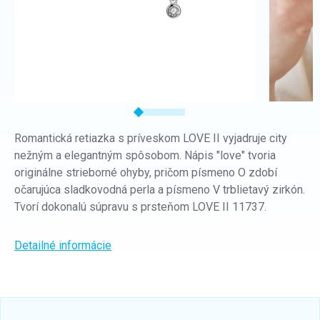
Romantická retiazka s príveskom LOVE II vyjadruje city
nežným a elegantným spôsobom. Nápis "love" tvoria
originálne strieborné ohyby, pričom písmeno O zdobí
očarujúca sladkovodná perla a písmeno V trblietavý zirkón.
Tvorí dokonalú súpravu s prsteňom LOVE II 11737.
Detailné informácie