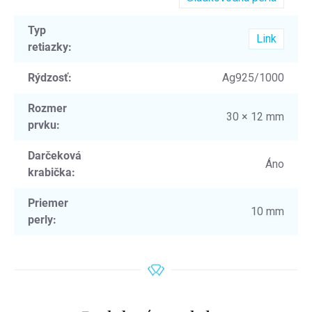
Typ
Link
retiazky
:
Rýdzosť
:
Ag925/1000
Rozmer
30 × 12 mm
prvku
:
Darčeková
Áno
krabička
:
Priemer
10 mm
perly
: