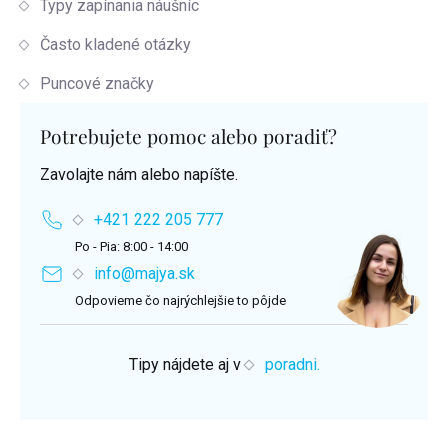
Typy zapínania náušníc
Často kladené otázky
Puncové značky
Potrebujete pomoc alebo poradiť?
Zavolajte nám alebo napíšte.
+421 222 205 777
Po - Pia: 8:00 - 14:00
info@majya.sk
Odpovieme čo najrýchlejšie to pôjde
Tipy nájdete aj v
poradni.