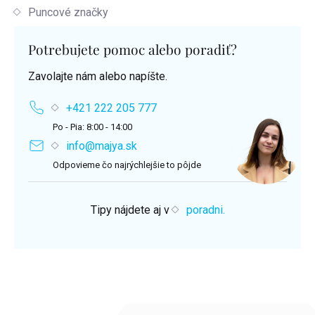
Puncové značky
Potrebujete pomoc alebo poradiť?
Zavolajte nám alebo napíšte.
+421 222 205 777
Po - Pia: 8:00 - 14:00
info@majya.sk
Odpovieme čo najrýchlejšie to pôjde
Tipy nájdete aj v
poradni.