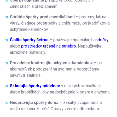
Šperky odkladajte
pri športe, práci, domácich
činnostiach a pred spaním.
Chráňte šperky pred chemikáliami
– parfumy, lak na
vlasy, čistiace prostriedky a chlór môžu poškodiť kov aj
uchytenie kamienkov.
Čistite šperky šetrne
– používajte špeciálne
handričky
alebo
prostriedky určené na striebro
. Nepoužívajte
abrazívne materiály.
Pravidelne kontrolujte uchytenie kamienkov
– pri
akomkoľvek podozrení na uvoľnenie odporúčame
navštíviť zlatníka.
Skladujte šperky oddelene
v mäkkých vrecúškach
alebo krabičkách, aby nedochádzalo k oderu a ohýbaniu.
Neopravujte šperky doma
– zásahy svojpomocne
môžu situáciu zhoršiť. Opravy zverte odborníkom.