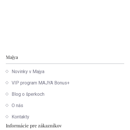
Zápätie
Majya
Novinky v Majya
VIP program MAJYA Bonus+
Blog o šperkoch
O nás
Kontakty
Informácie pre zákazníkov