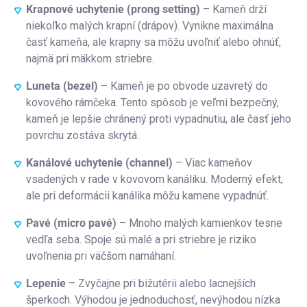
Krapnové uchytenie (prong setting)
– Kameň drží
niekoľko malých krapní (drápov). Vynikne maximálna
časť kameňa, ale krapny sa môžu uvoľniť alebo ohnúť,
najmä pri mäkkom striebre.
Luneta (bezel)
– Kameň je po obvode uzavretý do
kovového rámčeka. Tento spôsob je veľmi bezpečný,
kameň je lepšie chránený proti vypadnutiu, ale časť jeho
povrchu zostáva skrytá.
Kanálové uchytenie (channel)
– Viac kameňov
vsadených v rade v kovovom kanáliku. Moderný efekt,
ale pri deformácii kanálika môžu kamene vypadnúť.
Pavé (micro pavé)
– Mnoho malých kamienkov tesne
vedľa seba. Spoje sú malé a pri striebre je riziko
uvoľnenia pri väčšom namáhaní.
Lepenie
– Zvyčajne pri bižutérii alebo lacnejších
šperkoch. Výhodou je jednoduchosť, nevýhodou nízka