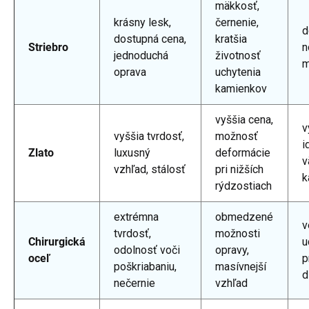
mäkkosť,
krásny lesk,
černenie,
d
dostupná cena,
kratšia
Striebro
n
jednoduchá
životnosť
m
oprava
uchytenia
kamienkov
vyššia cena,
v
vyššia tvrdosť,
možnosť
i
Zlato
luxusný
deformácie
v
vzhľad, stálosť
pri nižších
k
rýdzostiach
extrémna
obmedzené
v
tvrdosť,
možnosti
Chirurgická
u
odolnosť voči
opravy,
oceľ
p
poškriabaniu,
masívnejší
d
nečernie
vzhľad