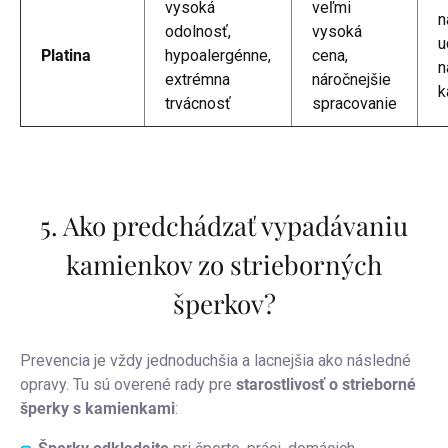
vysoká
veľmi
n
odolnosť,
vysoká
u
Platina
hypoalergénne,
cena,
n
extrémna
náročnejšie
k
trvácnosť
spracovanie
5. Ako predchádzať vypadávaniu
kamienkov zo strieborných
šperkov?
Prevencia je vždy jednoduchšia a lacnejšia ako následné
opravy. Tu sú overené rady pre
starostlivosť o strieborné
šperky s kamienkami
: