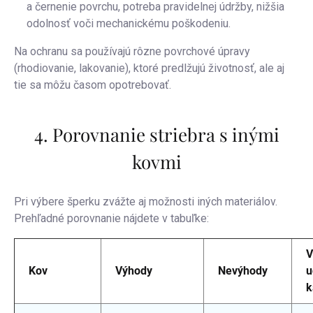
a černenie povrchu, potreba pravidelnej údržby, nižšia
odolnosť voči mechanickému poškodeniu.
Na ochranu sa používajú rôzne povrchové úpravy
(rhodiovanie, lakovanie), ktoré predlžujú životnosť, ale aj
tie sa môžu časom opotrebovať.
4. Porovnanie striebra s inými
kovmi
Pri výbere šperku zvážte aj možnosti iných materiálov.
Prehľadné porovnanie nájdete v tabuľke:
V
Kov
Výhody
Nevýhody
u
k