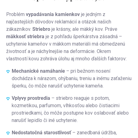
Problém
vypadávania kamienkov
je jedným z
najčastejších dôvodov reklamácií a otázok našich
zákazníkov.
Striebro
je krásny, ale mäkký kov. Práve
mäkkosť striebra
je z pohľadu šperkárstva zásadná –
uchytenie kameňov v mäkkom materiáli má obmedzenú
životnosť a je náchylnejšie na deformácie. Okrem
vlastností kovu zohráva úlohu aj mnoho ďalších faktorov:
Mechanické namáhanie
– pri bežnom nosení
dochádza k nárazom, ohýbaniu, treniu a inému zaťaženiu
šperku, čo môže narušiť uchytenie kameňa.
Vplyvy prostredia
– striebro reaguje s potom,
kozmetikou, parfumom, vlhkosťou alebo čistiacimi
prostriedkami, čo môže postupne kov oslabovať alebo
narušiť lepidlo či iné uchytenie.
Nedostatočná starostlivosť
– zanedbaná údržba,