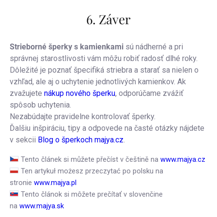
6. Záver
Strieborné šperky s kamienkami
sú nádherné a pri
správnej starostlivosti vám môžu robiť radosť dlhé roky.
Dôležité je poznať špecifiká striebra a starať sa nielen o
vzhľad, ale aj o uchytenie jednotlivých kamienkov. Ak
zvažujete
nákup nového šperku
, odporúčame zvážiť
spôsob uchytenia.
Nezabúdajte pravidelne kontrolovať šperky.
Ďalšiu inšpiráciu, tipy a odpovede na časté otázky nájdete
v sekcii
Blog o šperkoch majya.cz
.
Tento článek si můžete přečíst v češtině na
www.majya.cz
Ten artykuł możesz przeczytać po polsku na
stronie
www.majya.pl
Tento článok si môžete prečítať v slovenčine
na
www.majya.sk