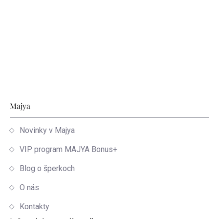
Zápätie
Majya
Novinky v Majya
VIP program MAJYA Bonus+
Blog o šperkoch
O nás
Kontakty