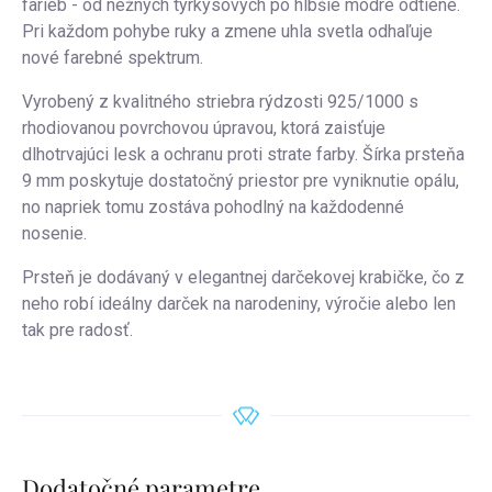
farieb - od nežných tyrkysových po hlbšie modré odtiene.
Pri každom pohybe ruky a zmene uhla svetla odhaľuje
nové farebné spektrum.
Vyrobený z kvalitného striebra rýdzosti 925/1000 s
rhodiovanou povrchovou úpravou, ktorá zaisťuje
dlhotrvajúci lesk a ochranu proti strate farby. Šírka prsteňa
9 mm poskytuje dostatočný priestor pre vyniknutie opálu,
no napriek tomu zostáva pohodlný na každodenné
nosenie.
Prsteň je dodávaný v elegantnej darčekovej krabičke, čo z
neho robí ideálny darček na narodeniny, výročie alebo len
tak pre radosť.
Dodatočné parametre