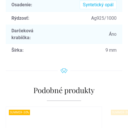
Osadenie
:
Syntetický opál
Rýdzosť
:
Ag925/1000
Darčeková
Áno
krabička
:
Šírka
:
9 mm
Podobné produkty
SUMMER -30%
SUMMER -3