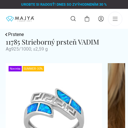
Prejsť
UROBTE SI RADOSŤ! DNES SO ZVÝHODNENÍM 30 %
na
obsah
Nákupný
košík
Prstene
11785 Strieborný prsteň VADIM
Ag925/1000; ≤2,59 g
Novinka
SUMMER -30%