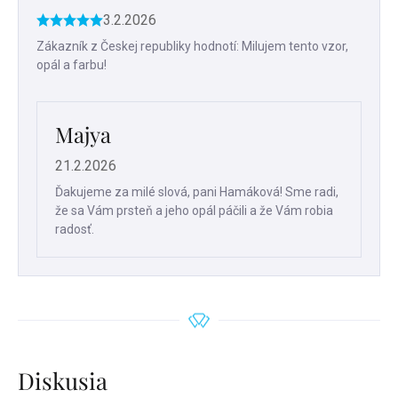
3.2.2026
Hodnotenie
produktu
Zákazník z Českej republiky hodnotí: Milujem tento vzor,
je
opál a farbu!
5
z
5
hviezdičiek.
Majya
21.2.2026
Ďakujeme za milé slová, pani Hamáková! Sme radi,
že sa Vám prsteň a jeho opál páčili a že Vám robia
radosť.
Diskusia