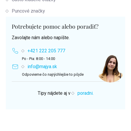
Puncové značky
Potrebujete pomoc alebo poradiť?
Zavolajte nám alebo napíšte.
+421 222 205 777
Po - Pia: 8:00 - 14:00
info@majya.sk
Odpovieme čo najrýchlejšie to pôjde
Tipy nájdete aj v
poradni.