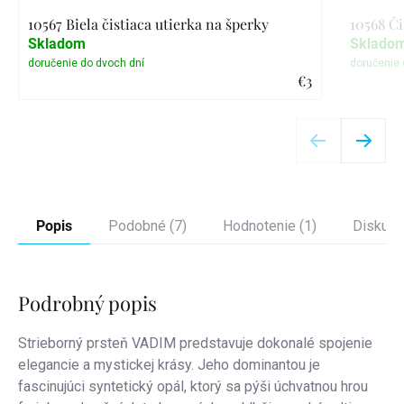
10567 Biela čistiaca utierka na šperky
10568 Či
Skladom
Sklado
€3
Detail
Popis
Podobné (7)
Hodnotenie (1)
Diskusi
Podrobný popis
Strieborný prsteň VADIM predstavuje dokonalé spojenie
elegancie a mystickej krásy. Jeho dominantou je
fascinujúci syntetický opál, ktorý sa pýši úchvatnou hrou