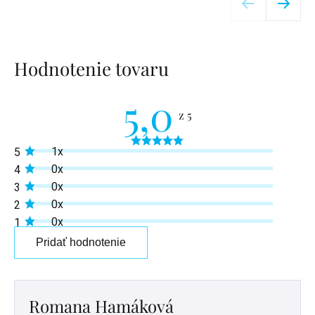
Hodnotenie tovaru
5,0
Priemerné
1x
5
hodnotenie
produktu
0x
4
je
0x
3
5,0
z
0x
2
5
0x
1
hviezdičiek.
Pridať hodnotenie
Výpis
hodnotení
Romana Hamáková