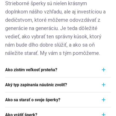
Strieborné šperky sú nielen krásnym
doplnkom nášho vzhľadu, ale aj investíciou a
dedičstvom, ktoré môžeme odovzdávať z
generácie na generáciu. Je teda dôležité
vedieť, ako vybrať ten správny kúsok, ktorý
nám bude dlho dobre slúžiť, a ako sa oň
náležite starať. My vám s tým pomôžeme.
Ako zistím veľkosť prsteňa?
Meranie prstienka je rýchly a jednoduchý proces.
Aký typ zapínania náušníc zvoliť?
Aby ste zistili jeho veľkosť, vezmite pravítko a
položte ho priamo na prstienok, ktorý momentálne
Pri výbere typu zapínania náušníc zvážte
nosíte. Dôležité je zamerať sa na jeho VNÚTORNÝ
Ako sa starať o svoje šperky?
pohodlie, bezpečnosť a štýl náušníc. Strieborné
priemer - teda vzdialenosť od jednej vnútornej
náušnice zvyčajne majú klasické háčiky, ktoré sú
Šperky sú nielen výrazom osobného štýlu a
hrany k druhej. Ak napríklad nameriate 1,7 cm,
jednoduché a pohodlné. Náušnice s pevným
Ako vrátiť šperk?