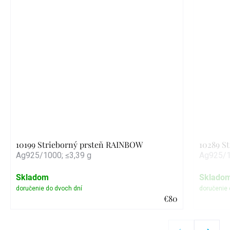
10199 Strieborný prsteň RAINBOW
10289 S
Ag925/1000; ≤3,39 g
Ag925/1
Skladom
Sklado
€80
Detail