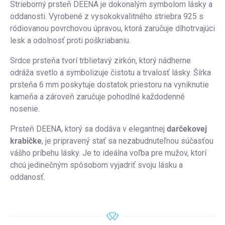
Strieborný prsteň DEENA je dokonalým symbolom lásky a
oddanosti.
Vyrobené z vysokokvalitného striebra 925 s
ródiovanou povrchovou úpravou, ktorá zaručuje dlhotrvajúci
lesk a odolnosť proti poškriabaniu.
Srdce prsteňa tvorí trblietavý zirkón, ktorý nádherne
odráža svetlo a symbolizuje čistotu a trvalosť lásky. Šírka
prsteňa 6 mm poskytuje dostatok priestoru na vyniknutie
kameňa a zároveň zaručuje pohodlné každodenné
nosenie.
Prsteň DEENA, ktorý sa dodáva v elegantnej
darčekovej
krabičke
, je pripravený stať sa nezabudnuteľnou súčasťou
vášho príbehu lásky. Je to ideálna voľba pre mužov, ktorí
chcú jedinečným spôsobom vyjadriť svoju lásku a
oddanosť.