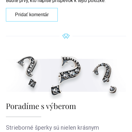
Buďte prvý, kto napíše príspevok k tejto položke.
Pridať komentár
Poradíme s výberom
Strieborné šperky sú nielen krásnym