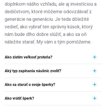
doplnkom nášho vzhľadu, ale aj investíciou a
dedičstvom, ktoré môžeme odovzdávať z
generácie na generáciu. Je teda dôležité
vedieť, ako vybrať ten správny kúsok, ktorý
nám bude dlho dobre slúžiť, a ako sa oň
náležite starať. My vám s tým pomôžeme.
Ako zistím veľkosť prsteňa?
Meranie prstienka je rýchly a jednoduchý proces.
Aký typ zapínania náušníc zvoliť?
Aby ste zistili jeho veľkosť, vezmite pravítko a
položte ho priamo na prstienok, ktorý momentálne
Pri výbere typu zapínania náušníc zvážte
nosíte. Dôležité je zamerať sa na jeho VNÚTORNÝ
Ako sa starať o svoje šperky?
pohodlie, bezpečnosť a štýl náušníc. Strieborné
priemer - teda vzdialenosť od jednej vnútornej
náušnice zvyčajne majú klasické háčiky, ktoré sú
Šperky sú nielen výrazom osobného štýlu a
hrany k druhej. Ak napríklad nameriate 1,7 cm,
jednoduché a pohodlné. Náušnice s pevným
Ako vrátiť šperk?
vkusu, ale často aj symbolom významnej životnej
znamená to, že vaša veľkosť prstienka je 7.
zavesením sú bezpečnejšie, ale môžu byť menej
udalosti. Či už sa jedná o náušnice zdedené po