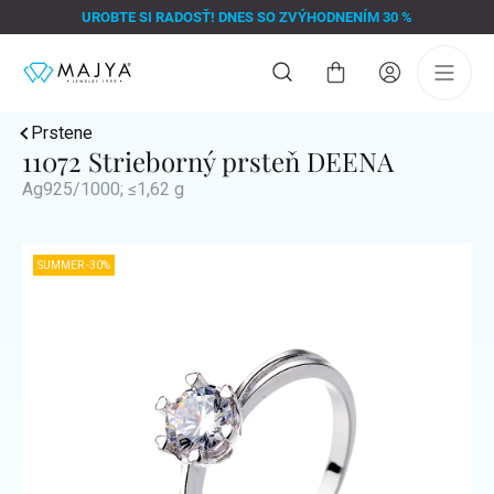
Prejsť
UROBTE SI RADOSŤ! DNES SO ZVÝHODNENÍM 30 %
na
obsah
Nákupný
košík
Prstene
11072 Strieborný prsteň DEENA
Ag925/1000; ≤1,62 g
SUMMER -30%