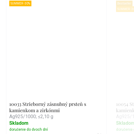
SUMMER -30%
Bestseller
SUMMER -3
10033 Strieborný zásnubný prsteň s
10054 St
kamienkom a zirkónmi
kamien
Ag925/1000; ≤2,10 g
Ag925/1
Skladom
Sklado