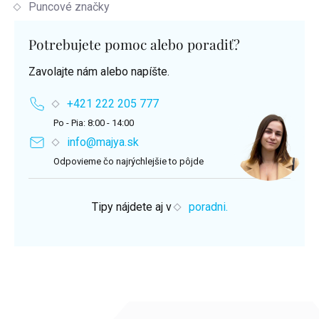
Puncové značky
Potrebujete pomoc alebo poradiť?
Zavolajte nám alebo napíšte.
+421 222 205 777
Po - Pia: 8:00 - 14:00
info@majya.sk
Odpovieme čo najrýchlejšie to pôjde
Tipy nájdete aj v
poradni.