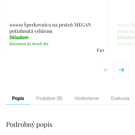
10009 Šperkovnica na prsteň MEGAN
10012 Š
potiahnutá velúrom
tvare sr
Skladom
Sklado
€10
Detail
Popis
Podobné (8)
Hodnotenie
Diskusia
Podrobný popis