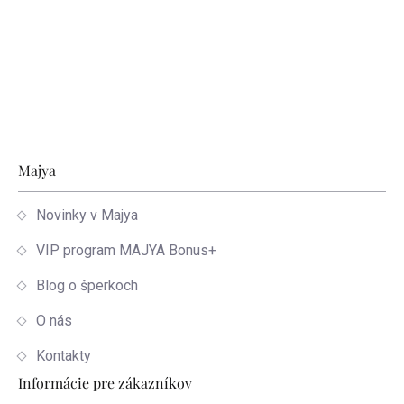
Zápätie
Majya
Novinky v Majya
VIP program MAJYA Bonus+
Blog o šperkoch
O nás
Kontakty
Informácie pre zákazníkov