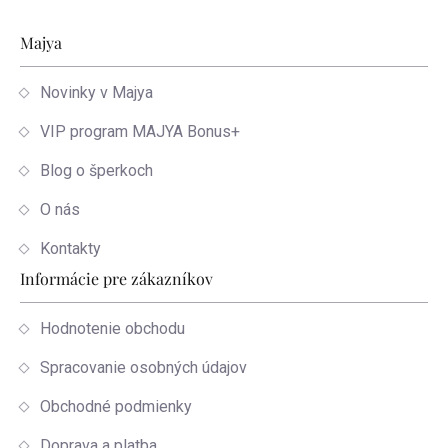
Zápätie
Majya
Novinky v Majya
VIP program MAJYA Bonus+
Blog o šperkoch
O nás
Kontakty
Informácie pre zákazníkov
Hodnotenie obchodu
Spracovanie osobných údajov
Obchodné podmienky
Doprava a platba