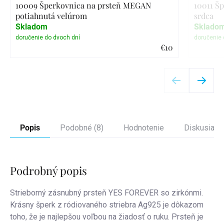
10009 Šperkovnica na prsteň MEGAN
10011 Šp
potiahnutá velúrom
srdca
Skladom
Sklado
€10
Detail
Popis
Podobné (8)
Hodnotenie
Diskusia
Podrobný popis
Strieborný zásnubný prsteň YES FOREVER so zirkónmi.
Krásny šperk z ródiovaného striebra Ag925 je dôkazom
toho, že je najlepšou voľbou na žiadosť o ruku.
Prsteň je