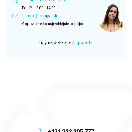
Po - Pia: 8:00 - 14:00
info@majya.sk
Odpovieme čo najrýchlejšie to pôjde
Tipy nájdete aj v
poradni.
+421 222 205 777