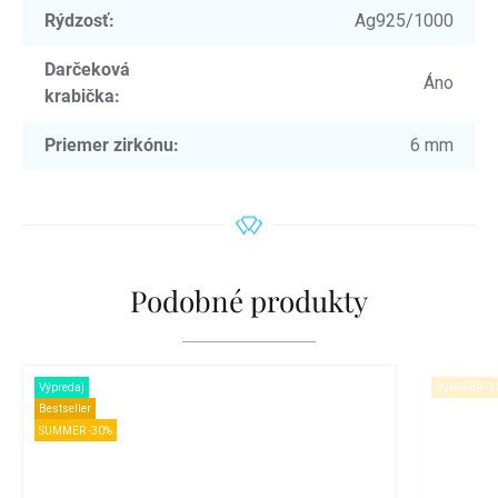
Rýdzosť
:
Ag925/1000
Darčeková
Áno
krabička
:
Priemer zirkónu
:
6 mm
Podobné produkty
Výpredaj
SUMMER -3
Bestseller
SUMMER -30%