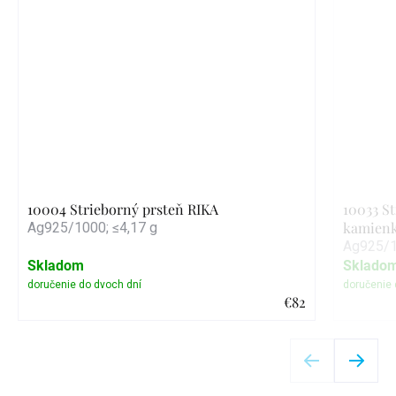
10004 Strieborný prsteň RIKA
10033 S
kamienk
Ag925/1000; ≤4,17 g
Ag925/1
Skladom
Sklado
€82
Detail