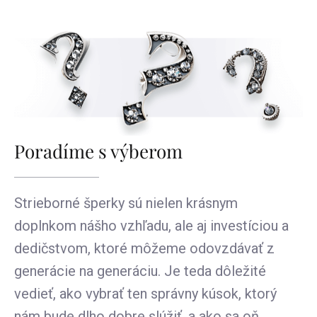
Poradíme s výberom
Strieborné šperky sú nielen krásnym
doplnkom nášho vzhľadu, ale aj investíciou a
dedičstvom, ktoré môžeme odovzdávať z
generácie na generáciu. Je teda dôležité
vedieť, ako vybrať ten správny kúsok, ktorý
nám bude dlho dobre slúžiť, a ako sa oň