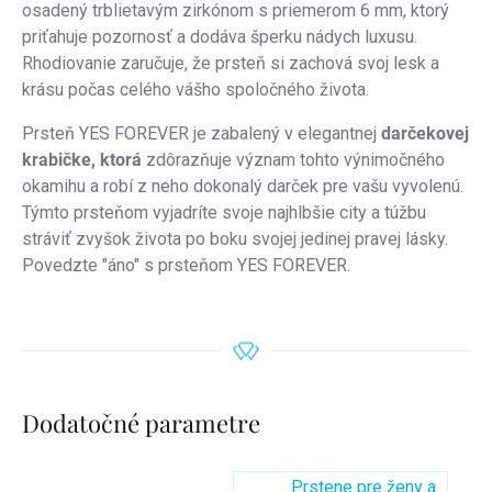
osadený trblietavým zirkónom s priemerom 6 mm, ktorý
priťahuje pozornosť a dodáva šperku nádych luxusu.
Rhodiovanie zaručuje, že prsteň si zachová svoj lesk a
krásu počas celého vášho spoločného života.
Prsteň YES FOREVER je zabalený v elegantnej
darčekovej
krabičke, ktorá
zdôrazňuje význam tohto výnimočného
okamihu a robí z neho dokonalý darček pre vašu vyvolenú.
Týmto prsteňom vyjadríte svoje najhlbšie city a túžbu
stráviť zvyšok života po boku svojej jedinej pravej lásky.
Povedzte "áno" s prsteňom YES FOREVER.
Dodatočné parametre
Prstene pre ženy a