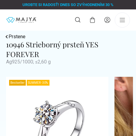
Prejsť
UROBTE SI RADOSŤ! DNES SO ZVÝHODNENÍM 30 %
na
obsah
Nákupný
košík
Prstene
10946 Strieborný prsteň YES
FOREVER
Ag925/1000; ≤2,60 g
Bestseller
SUMMER -30%