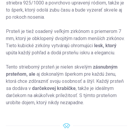
striebra 925/1000 a povrchovo upravený ródiom, takže je
to šperk, ktorý odolá zubu času a bude vyzerať skvele aj
po rokoch nosenia.
Prsteň je tiež osadený veľkým zirkónom s priemerom 7
mm, ktorý je obklopený dvojitým radom menších zirkónov.
Tieto kubické zirkóny vytvárajú ohromujúci
lesk, ktorý
upúta každý pohľad a dodá prsteňu iskru a eleganciu.
Tento strieborný prsteň je nielen skvelým
zásnubným
prsteňom, ale
aj dokonalým šperkom pre každú ženu,
ktorá chce zdôrazniť svoju osobnosť a štýl. Každý prsteň
sa dodáva v
darčekovej krabičke
, takže je ideálnym
darčekom na akúkoľvek príležitosť. S týmto prsteňom
urobíte dojem, ktorý nikdy nezapadne.