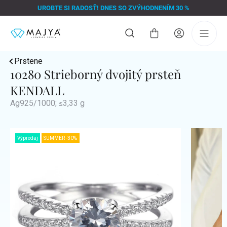
Prejsť
UROBTE SI RADOSŤ! DNES SO ZVÝHODNENÍM 30 %
na
obsah
Nákupný
košík
Prstene
10280 Strieborný dvojitý prsteň
KENDALL
Ag925/1000; ≤3,33 g
Výpredaj
SUMMER -30%