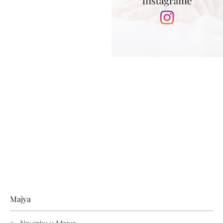
Zápätie
Majya