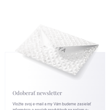
budeme moc rádi a pomůže nám to ve zlepšování
tieto značky, a tým získate nový pohľad na
našich služeb. Pro nejrychlejší výměnu přejděte na
strieborné šperky, ktoré nosíte.
túto stránku
.
Odoberať newsletter
Vložte svoj e-mail a my Vám budeme zasielať
informácie o nových produktoch na našom e-