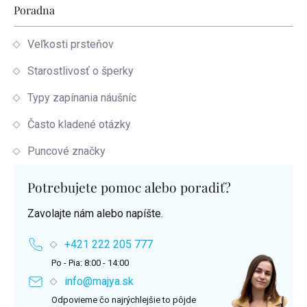
Poradna
Veľkosti prsteňov
Starostlivosť o šperky
Typy zapínania náušníc
Často kladené otázky
Puncové značky
Potrebujete pomoc alebo poradiť?
Zavolajte nám alebo napíšte.
+421 222 205 777
Po - Pia: 8:00 - 14:00
info@majya.sk
Odpovieme čo najrýchlejšie to pôjde