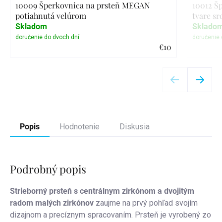
10009 Šperkovnica na prsteň MEGAN
10012 Š
potiahnutá velúrom
tvare sr
Skladom
Sklado
€10
Detail
Popis
Hodnotenie
Diskusia
Podrobný popis
Strieborný prsteň s centrálnym zirkónom a dvojitým
radom malých zirkónov
zaujme na prvý pohľad svojím
dizajnom a precíznym spracovaním. Prsteň je vyrobený zo