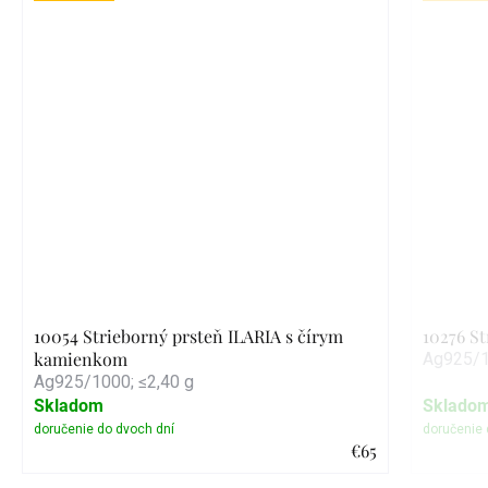
10054 Strieborný prsteň ILARIA s čírym
10276 S
kamienkom
Ag925/1
Ag925/1000; ≤2,40 g
Skladom
Sklado
€65