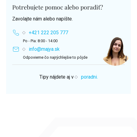
Potrebujete pomoc alebo poradiť?
Zavolajte nám alebo napíšte.
+421 222 205 777
Po - Pia: 8:00 - 14:00
info@majya.sk
Odpovieme čo najrýchlejšie to pôjde
Tipy nájdete aj v
poradni.