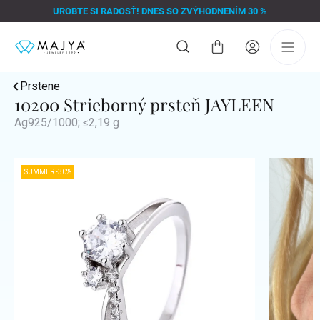
Prejsť
UROBTE SI RADOSŤ! DNES SO ZVÝHODNENÍM 30 %
na
obsah
Nákupný
košík
Prstene
10200 Strieborný prsteň JAYLEEN
Ag925/1000; ≤2,19 g
SUMMER -30%