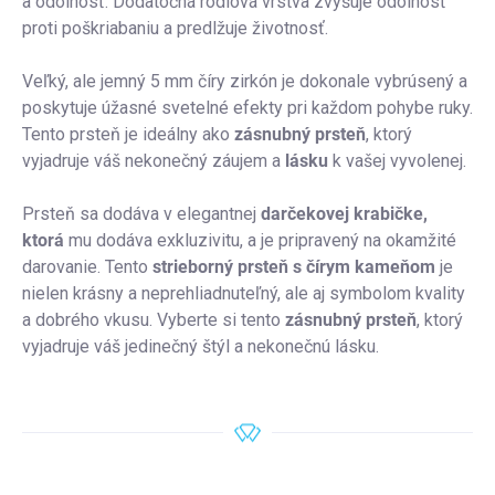
a odolnosť. Dodatočná ródiová vrstva zvyšuje odolnosť
proti poškriabaniu a predlžuje životnosť.
Veľký, ale jemný 5 mm číry zirkón je dokonale vybrúsený a
poskytuje úžasné svetelné efekty pri každom pohybe ruky.
Tento prsteň je ideálny ako
zásnubný prsteň
, ktorý
vyjadruje váš nekonečný záujem a
lásku
k vašej vyvolenej.
Prsteň sa dodáva v elegantnej
darčekovej krabičke,
ktorá
mu dodáva exkluzivitu, a je pripravený na okamžité
darovanie. Tento
strieborný prsteň s čírym kameňom
je
nielen krásny a neprehliadnuteľný, ale aj symbolom kvality
a dobrého vkusu. Vyberte si tento
zásnubný prsteň
, ktorý
vyjadruje váš jedinečný štýl a nekonečnú lásku.