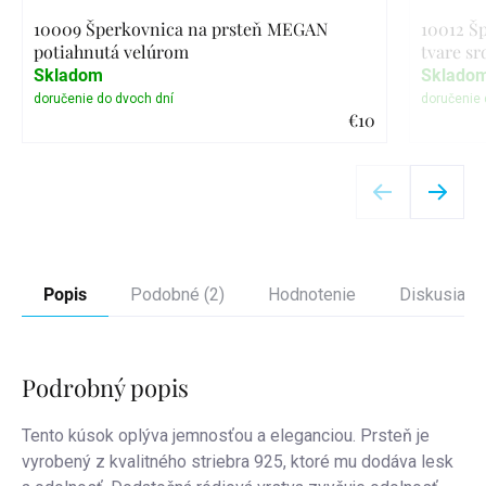
10009 Šperkovnica na prsteň MEGAN
10012 Š
potiahnutá velúrom
tvare sr
Skladom
Sklado
€10
Detail
Popis
Podobné (2)
Hodnotenie
Diskusia
Podrobný popis
Tento kúsok oplýva jemnosťou a eleganciou. Prsteň je
vyrobený z kvalitného striebra 925, ktoré mu dodáva lesk