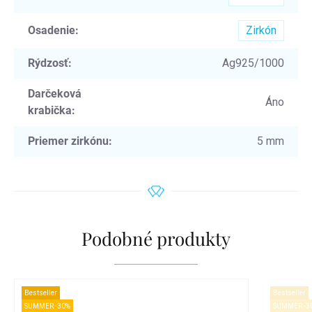
Osadenie
:
Zirkón
Rýdzosť
:
Ag925/1000
Darčeková
Áno
krabička
:
Priemer zirkónu
:
5 mm
Podobné produkty
Bestseller
Bestseller
SUMMER -30%
SUMMER -3