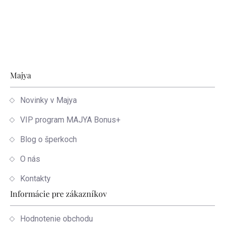
Zápätie
Majya
Novinky v Majya
VIP program MAJYA Bonus+
Blog o šperkoch
O nás
Kontakty
Informácie pre zákazníkov
Hodnotenie obchodu