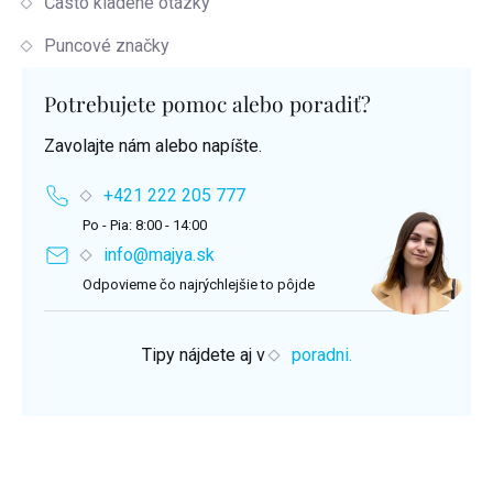
Často kladené otázky
Puncové značky
Potrebujete pomoc alebo poradiť?
Zavolajte nám alebo napíšte.
+421 222 205 777
Po - Pia: 8:00 - 14:00
info@majya.sk
Odpovieme čo najrýchlejšie to pôjde
Tipy nájdete aj v
poradni.