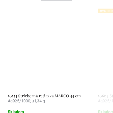
SUMMER -3
10555 Strieborná retiazka MARCO 44 cm
10604 St
Ag925/1000; ≤1,34 g
Ag925/1
Skladom
Sklado