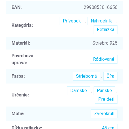
EAN
:
2990853016656
Prívesok
,
Náhrdelník
,
Kategória
:
Retiazka
Materiál
:
Striebro 925
Povrchová
Ródiované
úprava
:
Farba
:
Strieborná
,
Číra
Dámske
,
Pánske
,
Určenie
:
Pre deti
Motív
:
Zverokruh
Dĺžka retiazky
:
45 cm