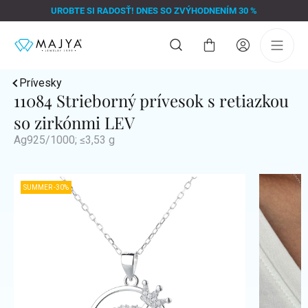
Prejsť
UROBTE SI RADOSŤ! DNES SO ZVÝHODNENÍM 30 %
na
obsah
Nákupný
košík
Prívesky
11084 Strieborný prívesok s retiazkou
so zirkónmi LEV
Ag925/1000; ≤3,53 g
SUMMER -30%