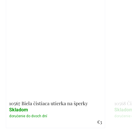
10567 Biela čistiaca utierka na šperky
10568 Či
Skladom
Sklado
€3