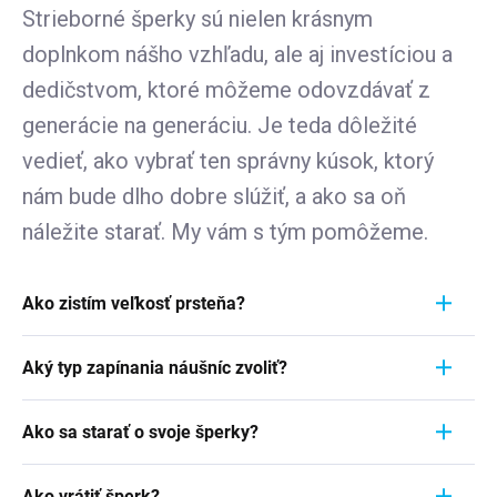
Strieborné šperky sú nielen krásnym
doplnkom nášho vzhľadu, ale aj investíciou a
dedičstvom, ktoré môžeme odovzdávať z
generácie na generáciu. Je teda dôležité
vedieť, ako vybrať ten správny kúsok, ktorý
nám bude dlho dobre slúžiť, a ako sa oň
náležite starať. My vám s tým pomôžeme.
Ako zistím veľkosť prsteňa?
Meranie prstienka je rýchly a jednoduchý proces.
Aký typ zapínania náušníc zvoliť?
Aby ste zistili jeho veľkosť, vezmite pravítko a
položte ho priamo na prstienok, ktorý momentálne
Pri výbere typu zapínania náušníc zvážte
nosíte. Dôležité je zamerať sa na jeho VNÚTORNÝ
Ako sa starať o svoje šperky?
pohodlie, bezpečnosť a štýl náušníc. Strieborné
priemer - teda vzdialenosť od jednej vnútornej
náušnice zvyčajne majú klasické háčiky, ktoré sú
Šperky sú nielen výrazom osobného štýlu a
hrany k druhej. Ak napríklad nameriate 1,7 cm,
jednoduché a pohodlné. Náušnice s pevným
Ako vrátiť šperk?