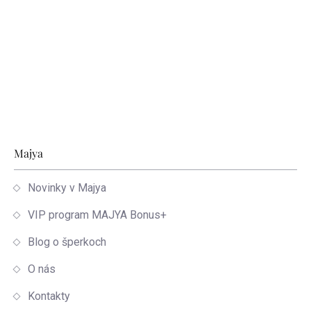
Zápätie
Majya
Novinky v Majya
VIP program MAJYA Bonus+
Blog o šperkoch
O nás
Kontakty