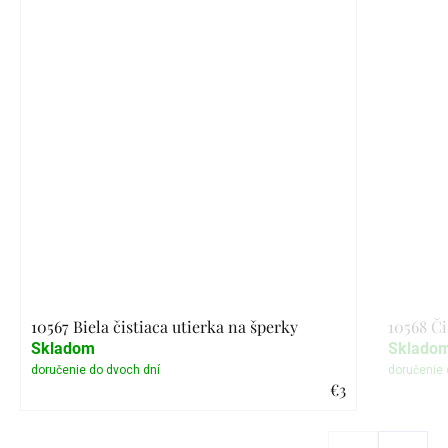
10567 Biela čistiaca utierka na šperky
10568 Či
Skladom
Sklado
€3
Detail