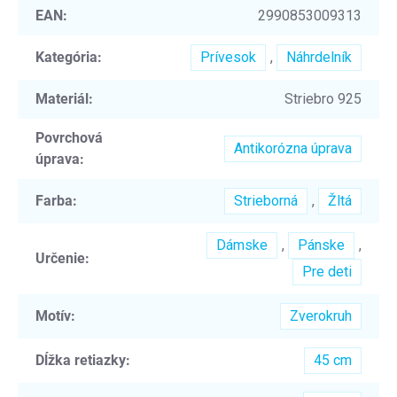
EAN
:
2990853009313
Kategória
:
Prívesok
,
Náhrdelník
Materiál
:
Striebro 925
Povrchová
Antikorózna úprava
úprava
:
Farba
:
Strieborná
,
Žltá
Dámske
,
Pánske
,
Určenie
:
Pre deti
Motív
:
Zverokruh
Dĺžka retiazky
:
45 cm