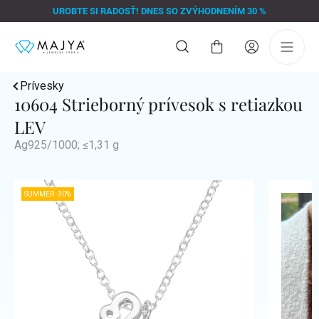
Prejsť
UROBTE SI RADOSŤ! DNES SO ZVÝHODNENÍM 30 %
na
obsah
Nákupný
košík
Prívesky
10604 Strieborný prívesok s retiazkou
LEV
Ag925/1000; ≤1,31 g
SUMMER -30%