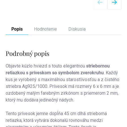
Popis
Hodnotenie
Diskusia
Podrobný popis
Objavte kúzlo hviezd s touto elegantnou
striebornou
retiazkou s príveskom so symbolom zverokruhu
. Každý
kus je vyrobený s maximálnou starostlivosťou a z čistého
striebra Ag925/1000. Prívesok má rozmery 6 x 6 mm a je
ozdobený malým farebným zirkónom s priemerom 2 mm,
ktorý mu dodáva jedinečný nádych.
Tento prívesok jemne dopĺňa 45 cm dlhá strieborná
retiazka, ktorá vytvára dokonalú rovnováhu medzi