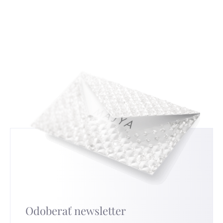
nepoužité zboží vyměnit za jiné. Důvod výměny
s tradičným českým zlatníctvom a
uvádět nemusíte, ale když nám ho sdělíte,
strieborníctvom. Zistíte, ako čítať a interpretovať
budeme moc rádi a pomůže nám to ve zlepšování
tieto značky, a tým získate nový pohľad na
našich služeb. Pro nejrychlejší výměnu přejděte na
strieborné šperky, ktoré nosíte.
túto stránku
.
Odoberať newsletter