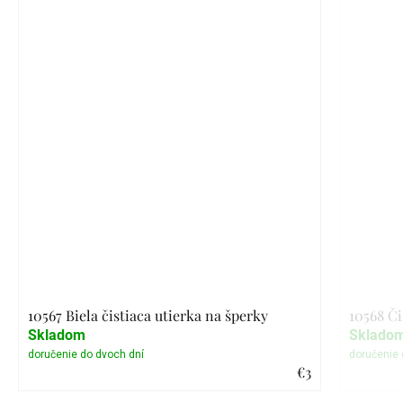
10567 Biela čistiaca utierka na šperky
10568 Či
Skladom
Sklado
€3