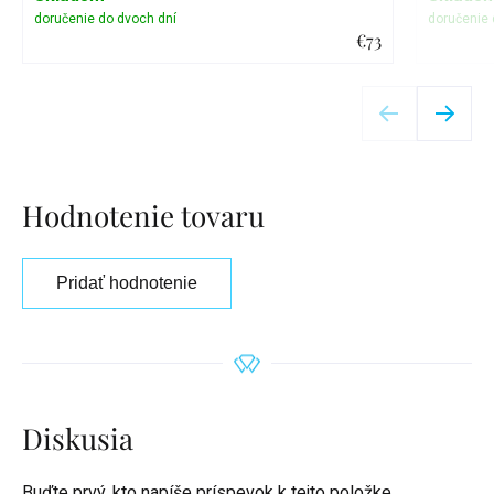
€73
Detail
Hodnotenie tovaru
Pridať hodnotenie
Diskusia
Buďte prvý, kto napíše príspevok k tejto položke.