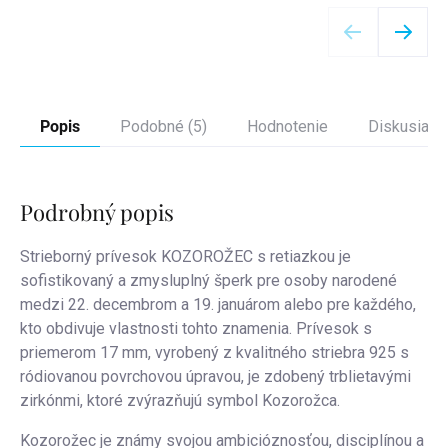
Detail
Popis
Podobné (5)
Hodnotenie
Diskusia
Podrobný popis
Strieborný prívesok KOZOROŽEC s retiazkou je
sofistikovaný a zmysluplný šperk pre osoby narodené
medzi 22. decembrom a 19. januárom alebo pre každého,
kto obdivuje vlastnosti tohto znamenia. Prívesok s
priemerom 17 mm, vyrobený z kvalitného striebra 925 s
ródiovanou povrchovou úpravou, je zdobený trblietavými
zirkónmi, ktoré zvýrazňujú symbol Kozorožca.
Kozorožec je známy svojou ambicióznosťou, disciplínou a