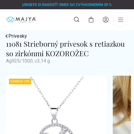
Prejsť
UROBTE SI RADOSŤ! DNES SO ZVÝHODNENÍM 30 %
na
obsah
Nákupný
košík
Prívesky
11081 Strieborný prívesok s retiazkou
so zirkónmi KOZOROŽEC
Ag925/1000; ≤3,14 g
SUMMER -30%