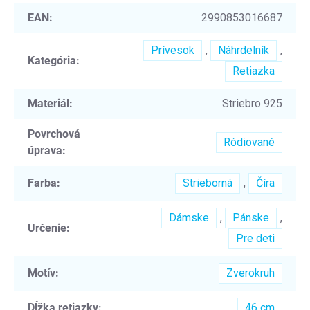
EAN
:
2990853016687
Prívesok
,
Náhrdelník
,
Kategória
:
Retiazka
Materiál
:
Striebro 925
Povrchová
Ródiované
úprava
:
Farba
:
Strieborná
,
Číra
Dámske
,
Pánske
,
Určenie
:
Pre deti
Motív
:
Zverokruh
Dĺžka retiazky
:
46 cm