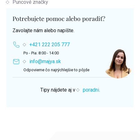
Puncové značky
Potrebujete pomoc alebo poradiť?
Zavolajte nám alebo napíšte.
+421 222 205 777
Po - Pia: 8:00 - 14:00
info@majya.sk
Odpovieme čo najrýchlejšie to pôjde
Tipy nájdete aj v
poradni.