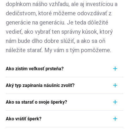
doplnkom nášho vzhľadu, ale aj investíciou a
dedičstvom, ktoré môžeme odovzdávať z
generácie na generáciu. Je teda dôležité
vedieť, ako vybrať ten správny kúsok, ktorý
nám bude dlho dobre slúžiť, a ako sa oň
náležite starať. My vám s tým pomôžeme.
Ako zistím veľkosť prsteňa?
Meranie prstienka je rýchly a jednoduchý proces.
Aký typ zapínania náušníc zvoliť?
Aby ste zistili jeho veľkosť, vezmite pravítko a
položte ho priamo na prstienok, ktorý momentálne
Pri výbere typu zapínania náušníc zvážte
nosíte. Dôležité je zamerať sa na jeho VNÚTORNÝ
Ako sa starať o svoje šperky?
pohodlie, bezpečnosť a štýl náušníc. Strieborné
priemer - teda vzdialenosť od jednej vnútornej
náušnice zvyčajne majú klasické háčiky, ktoré sú
Šperky sú nielen výrazom osobného štýlu a
hrany k druhej. Ak napríklad nameriate 1,7 cm,
jednoduché a pohodlné. Náušnice s pevným
Ako vrátiť šperk?
vkusu, ale často aj symbolom významnej životnej
znamená to, že vaša veľkosť prstienka je 7.
zavesením sú bezpečnejšie, ale môžu byť menej
udalosti. Či už sa jedná o náušnice zdedené po
Podrobnosti
tu v článku
.