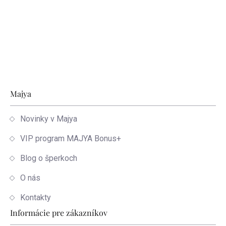
Zápätie
Majya
Novinky v Majya
VIP program MAJYA Bonus+
Blog o šperkoch
O nás
Kontakty
Informácie pre zákazníkov