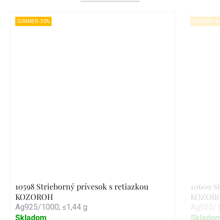
SUMMER -30%
SUMMER -3
10598 Strieborný prívesok s retiazkou
10609 St
KOZOROH
KOZORO
Ag925/1000; ≤1,44 g
Ag925/1
Skladom
Sklado