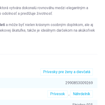
, ktorá vytvára dokonalú rovnováhu medzi elegantným a
o odolnosť a predlžuje životnosť.
eti
a môže byť nielen krásnym osobným doplnkom, ale aj
ekovej škatuľke, takže je ideálnym darčekom na akúkoľvek
Prívesky pre ženy a dievčatá
2990853009269
Prívesok
,
Náhrdelník
Striebro 925