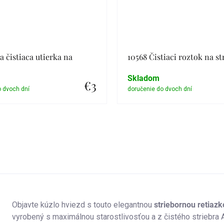
a čistiaca utierka na
10568 Čistiaci roztok na st
Skladom
€3
Detail
Detail
Objavte kúzlo hviezd s touto elegantnou
striebornou retiaz
vyrobený s maximálnou starostlivosťou a z čistého striebra