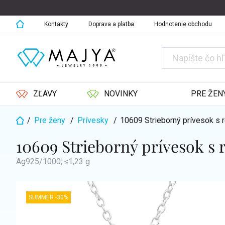
Prejsť
na
obsah
Kontakty
Doprava a platba
Hodnotenie obchodu
ZĽAVY
NOVINKY
PRE ŽEN
/
Pre ženy
/
Prívesky
/
10609 Strieborný prívesok s
Domov
10609 Strieborný prívesok 
Ag925/1000; ≤1,23 g
SUMMER -30%