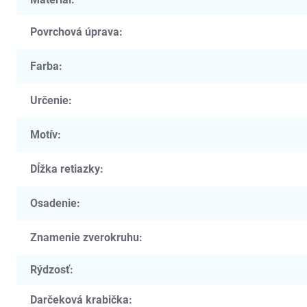
Povrchová úprava
:
Farba
:
Určenie
:
Motív
:
Dĺžka retiazky
:
Osadenie
:
Znamenie zverokruhu
:
Rýdzosť
:
Darčeková krabička
: