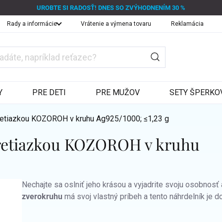
UROBTE SI RADOSŤ! DNES SO ZVÝHODNENÍM 30 %
Rady a informácie
Vrátenie a výmena tovaru
Reklamácia
Y
PRE DETI
PRE MUŽOV
SETY ŠPERKO
 retiazkou KOZOROH v kruhu
Ag925/1000; ≤1,23 g
s retiazkou KOZOROH v kruhu
Nechajte sa oslniť jeho krásou a vyjadrite svoju osobno
zverokruhu
má svoj vlastný príbeh a tento náhrdelník je