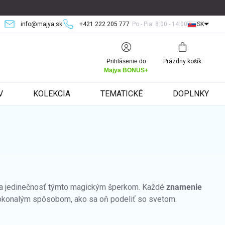
info@majya.sk
+421 222 205 777
Po - Pia: 8:00 - 14:00
SK
Nákupný
Prihlásenie do
Prázdny košík
košík
Majya BONUS+
V
KOLEKCIA
TEMATICKÉ
DOPLNKY
sť a jedinečnosť týmto magickým šperkom. Každé
znamenie
 dokonalým spôsobom, ako sa oň podeliť so svetom.