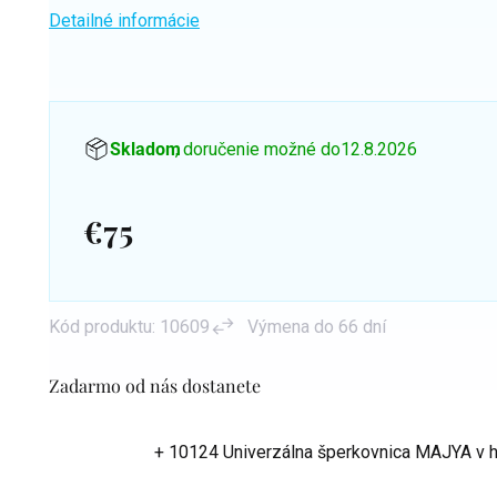
Detailné informácie
Skladom
, doručenie možné do
12.8.2026
€75
Jednotková
cena:
Kód produktu:
10609
Výmena do 66 dní
Zadarmo od nás dostanete
+ 10124 Univerzálna šperkovnica MAJYA
v 