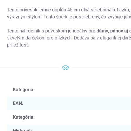
Tento prívesok jemne dopĺňa 45 cm dlhá strieborná retiazka
výrazným štýlom. Tento šperk je postriebrený, čo zvyšuje jeh
Tento náhrdelník s príveskom je ideálny pre
dámy, pánov aj d
skvelým darčekom pre blízkych. Dodáva sa v elegantnej darč
príležitosť.
Kategória
:
EAN
:
Kategória
:
Materiál
: