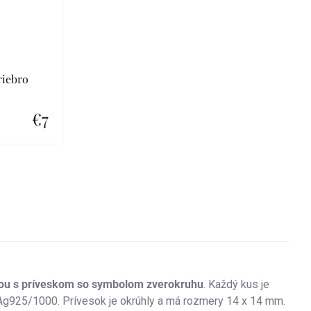
riebro
€7
kou s príveskom so symbolom zverokruhu
. Každý kus je
 Ag925/1000. Prívesok je okrúhly a má rozmery 14 x 14 mm.