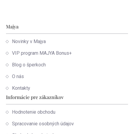
Zápätie
Majya
Novinky v Majya
VIP program MAJYA Bonus+
Blog o šperkoch
O nás
Kontakty
Informácie pre zákazníkov
Hodnotenie obchodu
Spracovanie osobných údajov