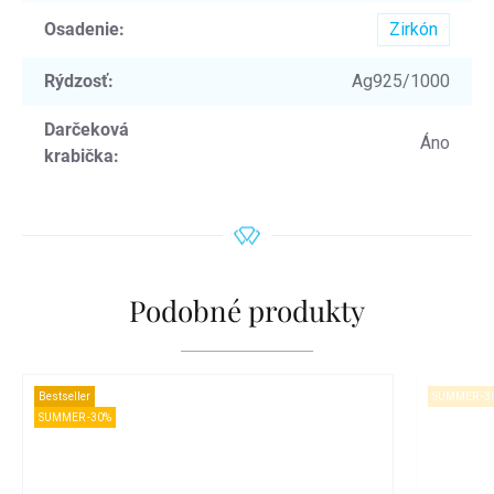
Osadenie
:
Zirkón
Rýdzosť
:
Ag925/1000
Darčeková
Áno
krabička
:
Podobné produkty
Bestseller
SUMMER -3
SUMMER -30%