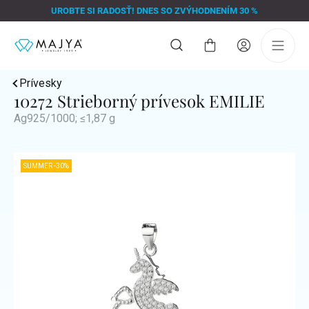
Prejsť
UROBTE SI RADOSŤ! DNES SO ZVÝHODNENÍM 30 %
na
obsah
Nákupný
košík
Prívesky
10272 Strieborný prívesok EMILIE
Ag925/1000; ≤1,87 g
SUMMER -30%