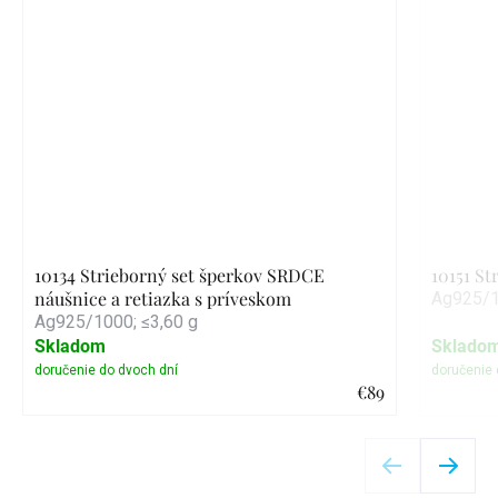
10134 Strieborný set šperkov SRDCE
10151 S
náušnice a retiazka s príveskom
Ag925/1
Ag925/1000; ≤3,60 g
Skladom
Sklado
€89
Detail