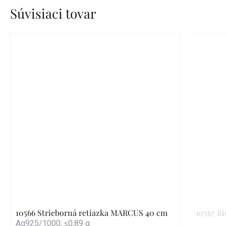
Súvisiaci tovar
10566 Strieborná retiazka MARCUS 40 cm
10567 Bi
Ag925/1000; ≤0,89 g