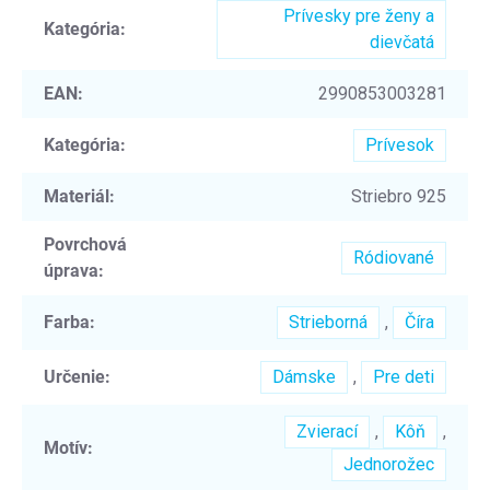
Prívesky pre ženy a
Kategória
:
dievčatá
EAN
:
2990853003281
Kategória
:
Prívesok
Materiál
:
Striebro 925
Povrchová
Ródiované
úprava
:
Farba
:
Strieborná
,
Číra
Určenie
:
Dámske
,
Pre deti
Zvierací
,
Kôň
,
Motív
:
Jednorožec