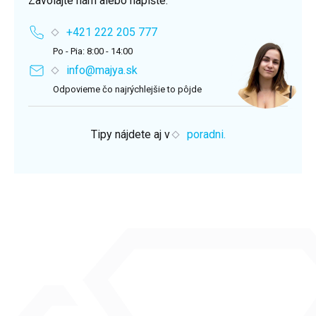
Zavolajte nám alebo napíšte.
+421 222 205 777
Po - Pia: 8:00 - 14:00
info@majya.sk
Odpovieme čo najrýchlejšie to pôjde
Tipy nájdete aj v
poradni.