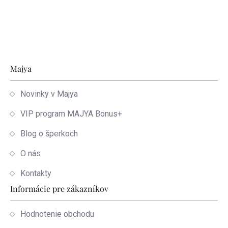
Zápätie
Majya
Novinky v Majya
VIP program MAJYA Bonus+
Blog o šperkoch
O nás
Kontakty
Informácie pre zákazníkov
Hodnotenie obchodu