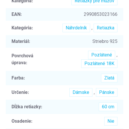
Kategória
:
Retiazky pre mužov
EAN
:
2990853023166
Kategória
:
Náhrdelník
,
Retiazka
Materiál
:
Striebro 925
Pozlátené
,
Povrchová
úprava
:
Pozlátené 18K
Farba
:
Zlatá
Určenie
:
Dámske
,
Pánske
Dĺžka retiazky
:
60 cm
Osadenie
:
Nie