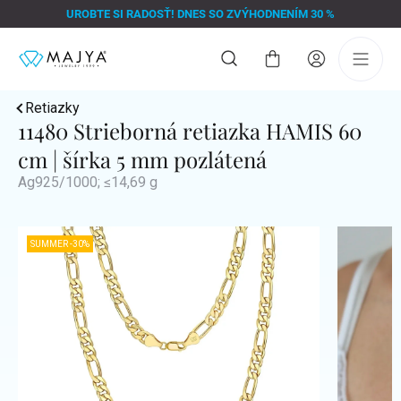
Prejsť
UROBTE SI RADOSŤ! DNES SO ZVÝHODNENÍM 30 %
na
obsah
Nákupný
košík
Retiazky
11480 Strieborná retiazka HAMIS 60
cm | šírka 5 mm pozlátená
Ag925/1000; ≤14,69 g
SUMMER -30%