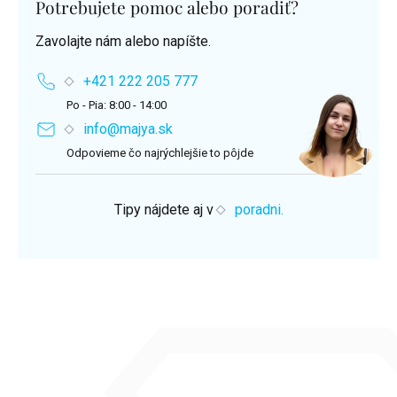
Potrebujete pomoc alebo poradiť?
Zavolajte nám alebo napíšte.
+421 222 205 777
Po - Pia: 8:00 - 14:00
info@majya.sk
Odpovieme čo najrýchlejšie to pôjde
Tipy nájdete aj v
poradni.