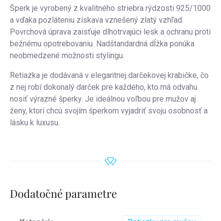
Šperk je vyrobený z kvalitného striebra rýdzosti 925/1000
a vďaka pozláteniu získava vznešený zlatý vzhľad.
Povrchová úprava zaisťuje dlhotrvajúci lesk a ochranu proti
bežnému opotrebovaniu. Nadštandardná dĺžka ponúka
neobmedzené možnosti stylingu.
Retiazka je dodávaná v elegantnej darčekovej krabičke, čo
z nej robí dokonalý darček pre každého, kto má odvahu
nosiť výrazné šperky. Je ideálnou voľbou pre mužov aj
ženy, ktorí chcú svojím šperkom vyjadriť svoju osobnosť a
lásku k luxusu.
Dodatočné parametre