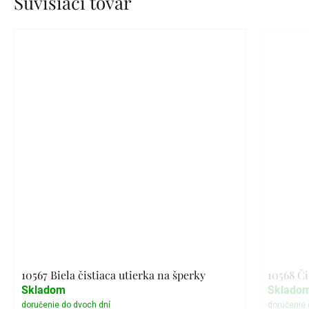
Súvisiaci tovar
10567 Biela čistiaca utierka na šperky
10568 Či
Skladom
Sklado