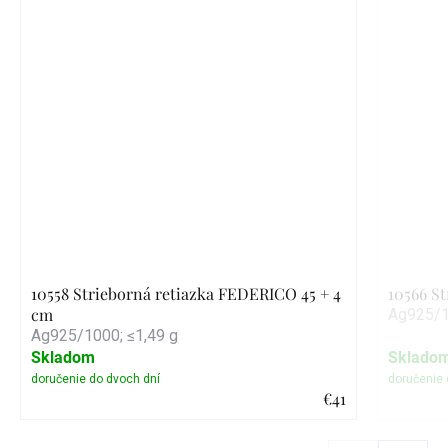
10558 Strieborná retiazka FEDERICO 45 + 4
10566 S
cm
Ag925/1
Ag925/1000; ≤1,49 g
Skladom
Sklado
€41
Detail