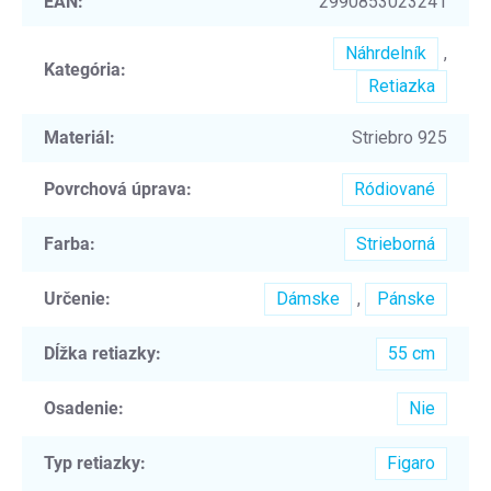
EAN
:
2990853023241
Náhrdelník
,
Kategória
:
Retiazka
Materiál
:
Striebro 925
Povrchová úprava
:
Ródiované
Farba
:
Strieborná
Určenie
:
Dámske
,
Pánske
Dĺžka retiazky
:
55 cm
Osadenie
:
Nie
Typ retiazky
:
Figaro