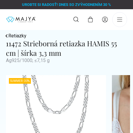
Prejsť
UROBTE SI RADOSŤ! DNES SO ZVÝHODNENÍM 30 %
na
obsah
Nákupný
košík
Retiazky
11472 Strieborná retiazka HAMIS 55
cm | šírka 3,3 mm
Ag925/1000; ≤7,15 g
SUMMER -30%