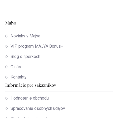
Zápätie
Majya
Novinky v Majya
VIP program MAJYA Bonus+
Blog o šperkoch
O nás
Kontakty
Informácie pre zákazníkov
Hodnotenie obchodu
Spracovanie osobných údajov