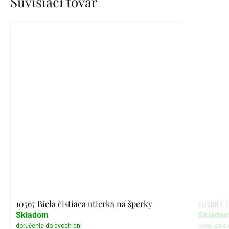
Súvisiaci tovar
10567 Biela čistiaca utierka na šperky
10568 Či
Skladom
Sklado