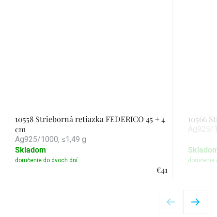
10558 Strieborná retiazka FEDERICO 45 + 4
10566 S
cm
Ag925/1
Ag925/1000; ≤1,49 g
Skladom
Sklado
€41
Detail