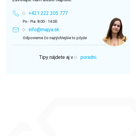
+421 222 205 777
Po - Pia: 8:00 - 14:00
info@majya.sk
Odpovieme čo najrýchlejšie to pôjde
Tipy nájdete aj v
poradni.